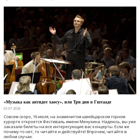
«Музыка как антидот хаосу», или Три дня в Гштааде
03.07.2026
Совсем скоро, 16 июля, на знаменитом швейцарском горном
курорте откроется Фестиваль имени Менухина. Надеюсь, вы уже
заказали билеты на все интересующие вас концерты. Если же
почему-то нет, то читайте и действуйте! Впрочем, читайте в
любом случае.