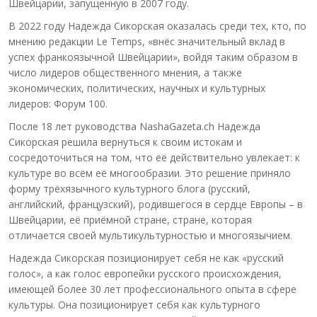
Швейцарии, запущенную в 2007 году.
В 2022 году Надежда Сикорская оказалась среди тех, кто, по
мнению редакции Le Temps, «внёс значительный вклад в
успех франкоязычной Швейцарии», войдя таким образом в
число лидеров общественного мнения, а также
экономических, политических, научных и культурных
лидеров: Форум 100.
После 18 лет руководства NashaGazeta.ch Надежда
Сикорская решила вернуться к своим истокам и
сосредоточиться на том, что её действительно увлекает: к
культуре во всём её многообразии. Это решение приняло
форму трёхязычного культурного блога (русский,
английский, французский), родившегося в сердце Европы – в
Швейцарии, её приёмной стране, стране, которая
отличается своей мультикультурностью и многоязычием.
Надежда Сикорская позиционирует себя не как «русский
голос», а как голос европейки русского происхождения,
имеющей более 30 лет профессионального опыта в сфере
культуры. Она позиционирует себя как культурного