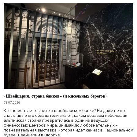
«Швейцария, страна банков» (и кисельных берегов)
08.07.2026
Кто не мечтает о счете в швейцарском банке? Но даже не все
счастливые его обладатели знают, каким образом небольшая
альпийская страна превратилась в один из ведущих
финансовых центров мира. Вниманию любознательных –
познавательная выставка, которая идет сейчас в Национальном
музее Швейцарии в Цюрихе.