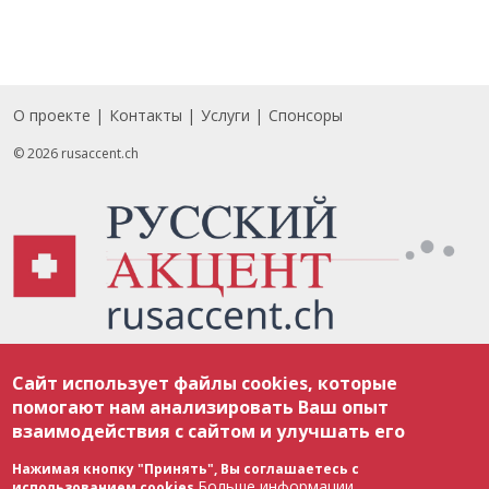
О проекте
Контакты
Услуги
Спонсоры
Footer
© 2026 rusaccent.ch
Все материалы, размещенные на веб-сайте rusaccent.ch, охраняются в
Сайт использует файлы cookies, которые
соответствии с законодательством Швейцарии об авторском праве и
международными соглашениями. Полное или частичное использование
помогают нам анализировать Ваш опыт
материалов возможно только с разрешения редакции. В случае полного
взаимодействия с сайтом и улучшать его
или частичного воспроизведения материалов сайта rusaccent.ch,
ОБЯЗАТЕЛЬНА АКТИВНАЯ ГИПЕРССЫЛКА на конкретный заимствованный
текст. Фотоизображения, размещенные редакцией rusaccent.ch, являются
Нажимая кнопку "Принять", Вы соглашаетесь с
ее исключительной собственностью. Полное или частичное
Больше информации
использованием cookies