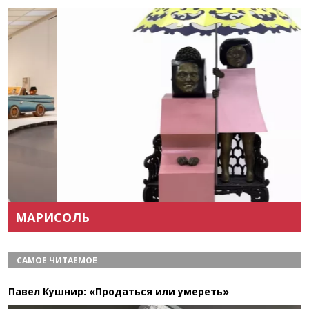
Назад
Вперёд
МАРИСОЛЬ
САМОЕ ЧИТАЕМОЕ
Павел Кушнир: «Продаться или умереть»