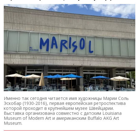
Именно так сегодня читается имя художницы Марии Соль
Эскобар (1930-2016), первая европейская ретроспектива
которой проходит в крупнейшем музее Швейцарии.
Выставка организована совместно с датским Louisiana
Museum of Modern Art и американским Buffalo AKG Art
Museum.