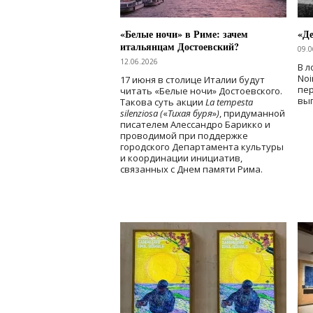
«Белые ночи» в Риме: зачем
«Д
итальянцам Достоевский?
09.0
12.06.2026
В л
Noi
17 июня в столице Италии будут
пе
читать «Белые ночи» Достоевского.
вы
Такова суть акции
La tempesta
silenziosa (
«
Тихая буря
»
)
, придуманной
писателем Алессандро Барикко и
проводимой при поддержке
городского Департамента культуры
и координации инициатив,
связанных с Днем памяти Рима.