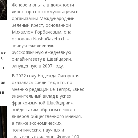
Женеве и опыта в должности
директора по коммуникациям в
организации Международный
Зелёный Крест, основанной
Михаилом Горбачёвым, она
основала NashaGazeta.ch –
первую ежедневную
русскоязычную ежедневную
все
т,
онлайн-газету в Швейцарии,
запущенную в 2007 году.
 в
В 2022 году Надежда Сикорская
ная
оказалась среди тех, кто, по
мнению редакции Le Temps, «внёс
 в
значительный вклад в успех
франкоязычной Швейцарии»,
войдя таким образом в число
лидеров общественного мнения,
а также экономических,
политических, научных и
культурных лидеров: Форум 100.