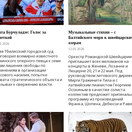
та Бурчуладзе: Голос за
Музыкальные стихии – с
шеткой
Балтийского моря к швейцарски
озерам
5.2026
12.05.2026
ая Тбилисский городской суд
говорил всемирно известного
Оркестр Романдской Швейцарии
зинского оперного певца к семи
приглашает всех меломанов на
дам лишения свободы
по
концерты в Женеве, Лозанне и
винениям в организации
Люцерне 20, 21 и 22 мая. Под
сового насилия, попытке
руководством литовского дириж
вата стратегического объекта и
Мирги Гражините-Тила и с
зывах к свержению власти
.
латвийским пианистом Георгием
Осокиным в качестве солиста
коллектив предложит оригиналь
программу из произведений
Франка, Шопена, Дебюсси и Раве