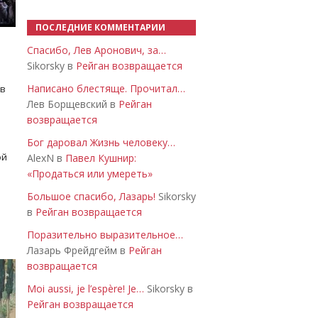
ПОСЛЕДНИЕ КОММЕНТАРИИ
Спасибо, Лев Аронович, за…
Sikorsky в
Рейган возвращается
Написано блестяще. Прочитал…
 в
Лев Борщевский в
Рейган
возвращается
Бог даровал Жизнь человеку…
ой
AlexN в
Павел Кушнир:
«Продаться или умереть»
Большое спасибо, Лазарь!
Sikorsky
в
Рейган возвращается
Поразительно выразительное…
Лазарь Фрейдгейм в
Рейган
возвращается
Moi aussi, je l’espère! Je…
Sikorsky в
Рейган возвращается