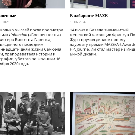
ошенные
В лабиринте MAZE
6.2026
16.06.2026
колько мыслей после просмотра
14 июня в Базеле знаменитый
льма
L'abandon
(«Брошенность»)
женевский часовщик Франсуа-П
иссера Винсента Гаренка,
Журн вручил диплом новому
священного последним
лауреату премии MAZE/Art Award
иннадцати дням жизни Самюэля
F.P. Journe. Им стал мастер из Ин
и, преподавателя истории и
Бижой Джаин.
графии, убитого во Франции 16
ября 2020 года.