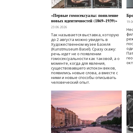
«Первые гомосексуалы: появление
Бр
новых идентичностей (1869–1939)»
19.0
23.06.2026
Нес
фи
Так называется выставка, которую
реж
до 2 августа можно увидеть в
по
Художественном музее Базеля
од
(Kunstmuseum Basel). Сразу скажу:
Пат
речь идет не о появлении
гео
гомосексуальности как таковой, а о
окт
моменте, когда для явления,
существовавшего испокон веков,
появились новые слова, а вместе с
ними и новые способы описывать
человеческий опыт.