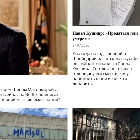
Павел Кушнир: «Продаться или
умереть»
27.07.2026
Два года назад я первой в
Швейцарии рассказала о судьбе
российского пианиста Павла
Кушнира. Сегодня, во вторую
годовщину его смерти, хочу
напомнить о нем и кое-что
добавить.
сером Шоном Макнамарой с
 сейчас на Netflix во многих
й первой мыслью было: зачем?