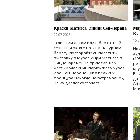
Краски Матисса, линии Сен-Лорана
Мар
Ку
22.07.2026
15.0
Если этим летом или в бархатный
сезон вы окажетесь на Лазурном
Име
берегу, постарайтесь посетить
ху
выставку в Музее Анри Матисса в
(19
Ницце, временно приютившем
рет
часть коллекции парижского музея
кр
Ива Сен-Лорана. Два великих
Выс
француза никогда не встречались,
дат
но их диалог состоялся!
Art
Mu