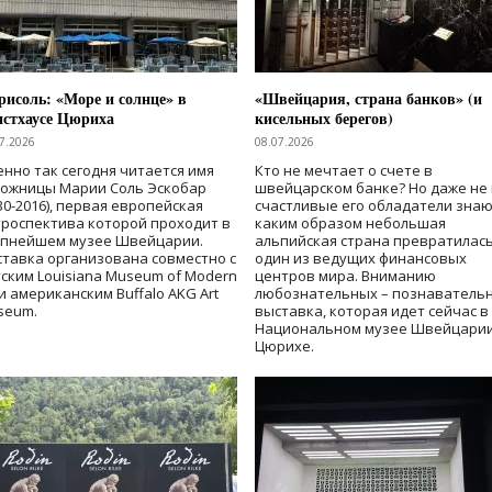
исоль: «Море и солнце» в
«Швейцария, страна банков» (и
нстхаусе Цюриха
кисельных берегов)
7.2026
08.07.2026
нно так сегодня читается имя
Кто не мечтает о счете в
дожницы Марии Соль Эскобар
швейцарском банке? Но даже не 
30-2016), первая европейская
счастливые его обладатели знаю
роспектива которой проходит в
каким образом небольшая
упнейшем музее Швейцарии.
альпийская страна превратилась
тавка организована совместно с
один из ведущих финансовых
ским Louisiana Museum of Modern
центров мира. Вниманию
 и американским Buffalo AKG Art
любознательных – познаватель
seum.
выставка, которая идет сейчас в
Национальном музее Швейцарии
Цюрихе.