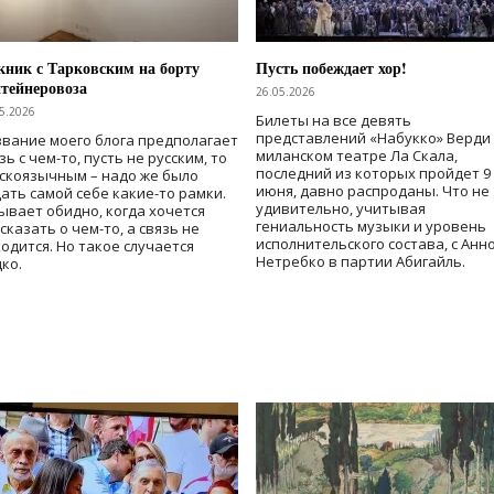
ник с Тарковским на борту
Пусть побеждает хор!
тейнеровоза
26.05.2026
5.2026
Билеты на все девять
представлений «Набукко» Верди
вание моего блога предполагает
миланском театре Ла Скала,
зь с чем-то, пусть не русским, то
последний из которых пройдет 9
скоязычным – надо же было
июня, давно распроданы. Что не
ать самой себе какие-то рамки.
удивительно, учитывая
ывает обидно, когда хочется
гениальность музыки и уровень
сказать о чем-то, а связь не
исполнительского состава, с Анн
одится. Но такое случается
Нетребко в партии Абигайль.
ко.