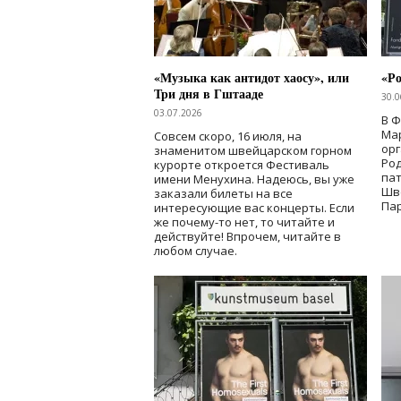
«Музыка как антидот хаосу», или
«Ро
Три дня в Гштааде
30.0
03.07.2026
В 
Мар
Совсем скоро, 16 июля, на
ор
знаменитом швейцарском горном
Ро
курорте откроется Фестиваль
па
имени Менухина. Надеюсь, вы уже
Шв
заказали билеты на все
Пар
интересующие вас концерты. Если
же почему-то нет, то читайте и
действуйте! Впрочем, читайте в
любом случае.