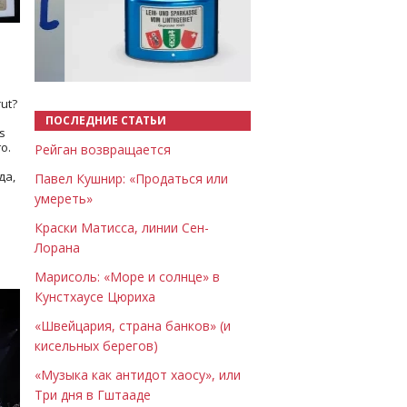
Назад
Вперёд
ut?
ПОСЛЕДНИЕ СТАТЬИ
s
о.
Рейган возвращается
да,
Павел Кушнир: «Продаться или
умереть»
Краски Матисса, линии Сен-
Лорана
Марисоль: «Море и солнце» в
Кунстхаусе Цюриха
«Швейцария, страна банков» (и
кисельных берегов)
«Музыка как антидот хаосу», или
Три дня в Гштааде