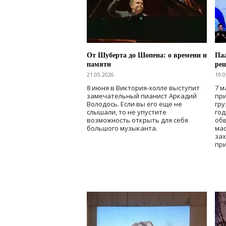
От Шуберта до Шопена: о времени и
Паа
памяти
ре
21.05.2026
19.0
8 июня в Виктория-холле выступит
7 м
замечательный пианист Аркадий
при
Володось. Если вы его еще не
гру
слышали, то не упустите
го
возможность открыть для себя
об
большого музыканта.
мас
зах
при