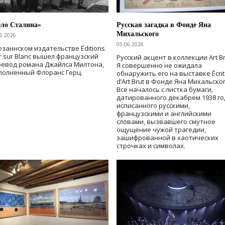
ело Сталина»
Русская загадка в Фонде Яна
Михальского
6.2026
05.06.2026
озаннском издательстве Éditions
r sur Blanc вышел французский
Русский акцент в коллекции Art Br
ревод романа Джайлса Милтона,
Я совершенно не ожидала
полненный Флоранс Герц.
обнаружить его на выставке Écrit
d’Art Brut в Фонде Яна Михальског
Все началось с листка бумаги,
датированного декабрем 1938 го
исписанного русскими,
французскими и английскими
словами, вызвавшего смутное
ощущение чужой трагедии,
зашифрованной в хаотических
строчках и символах.