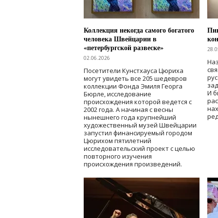
Коллекция некогда самого богатого
Пик
человека Швейцарии в
кон
«петербургской развеске»
28.0
02.06.2026
Наз
свя
Посетители Кунстхауса Цюриха
рус
могут увидеть все 205 шедевров
зад
коллекции Фонда Эмиля Георга
И б
Бюрле, исследование
рас
происхождения которой ведется с
нах
2002 года. А начиная с весны
ред
нынешнего года крупнейший
художественный музей Швейцарии
запустил финансируемый городом
Цюрихом пятилетний
исследовательский проект с целью
повторного изучения
происхождения произведений.