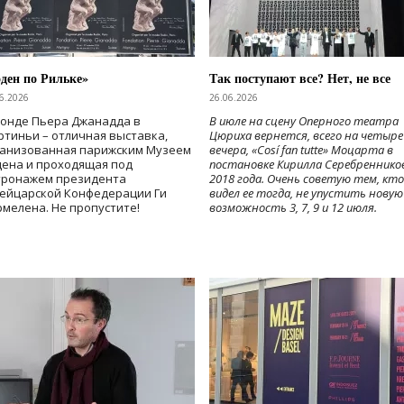
ден по Рильке»
Так поступают все? Нет, не все
6.2026
26.06.2026
Фонде Пьера Джанадда в
В июле на сцену Оперного театра
тиньи – отличная выставка,
Цюриха вернется, всего на четыре
ганизованная парижским Музеем
вечера, «Cosí fan tutte» Моцарта в
дена и проходящая под
постановке Кирилла Серебреннико
тронажем президента
2018 года. Очень советую тем, кто
ейцарской Конфедерации Ги
видел ее тогда, не упустить новую
мелена. Не пропустите!
возможность 3, 7, 9 и 12 июля.