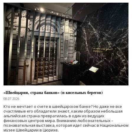
«Швейцария, страна банков» (и кисельных берегов)
08.07.2026
Кто не мечтает о счете в швейцарском банке? Но даже не все
счастливые его обладатели знают, каким образом небольшая
альпийская страна превратилась в один из ведущих
финансовых центров мира. Вниманию любознательных –
познавательная выставка, которая идет сейчас в Национальном
музее Швейцарии в Цюрихе.