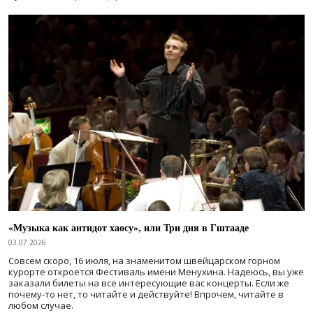
«Музыка как антидот хаосу», или Три дня в Гштааде
03.07.2026
Совсем скоро, 16 июля, на знаменитом швейцарском горном
курорте откроется Фестиваль имени Менухина. Надеюсь, вы уже
заказали билеты на все интересующие вас концерты. Если же
почему-то нет, то читайте и действуйте! Впрочем, читайте в
любом случае.