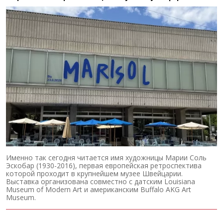
Именно так сегодня читается имя художницы Марии Соль
Эскобар (1930-2016), первая европейская ретроспектива
которой проходит в крупнейшем музее Швейцарии.
Выставка организована совместно с датским Louisiana
Museum of Modern Art и американским Buffalo AKG Art
Museum.