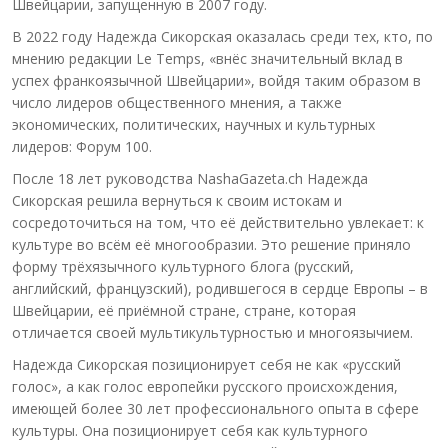
Швейцарии, запущенную в 2007 году.
В 2022 году Надежда Сикорская оказалась среди тех, кто, по
мнению редакции Le Temps, «внёс значительный вклад в
успех франкоязычной Швейцарии», войдя таким образом в
число лидеров общественного мнения, а также
экономических, политических, научных и культурных
лидеров: Форум 100.
После 18 лет руководства NashaGazeta.ch Надежда
Сикорская решила вернуться к своим истокам и
сосредоточиться на том, что её действительно увлекает: к
культуре во всём её многообразии. Это решение приняло
форму трёхязычного культурного блога (русский,
английский, французский), родившегося в сердце Европы – в
Швейцарии, её приёмной стране, стране, которая
отличается своей мультикультурностью и многоязычием.
Надежда Сикорская позиционирует себя не как «русский
голос», а как голос европейки русского происхождения,
имеющей более 30 лет профессионального опыта в сфере
культуры. Она позиционирует себя как культурного