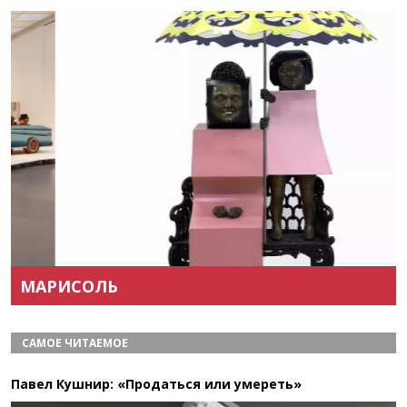
Назад
Вперёд
МАРИСОЛЬ
САМОЕ ЧИТАЕМОЕ
Павел Кушнир: «Продаться или умереть»