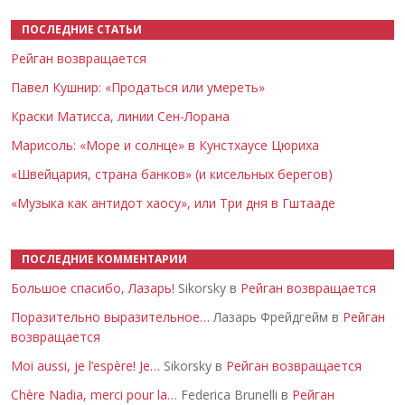
ПОСЛЕДНИЕ СТАТЬИ
Рейган возвращается
Павел Кушнир: «Продаться или умереть»
Краски Матисса, линии Сен-Лорана
Марисоль: «Море и солнце» в Кунстхаусе Цюриха
«Швейцария, страна банков» (и кисельных берегов)
«Музыка как антидот хаосу», или Три дня в Гштааде
ПОСЛЕДНИЕ КОММЕНТАРИИ
Большое спасибо, Лазарь!
Sikorsky в
Рейган возвращается
Поразительно выразительное…
Лазарь Фрейдгейм в
Рейган
возвращается
Moi aussi, je l’espère! Je…
Sikorsky в
Рейган возвращается
Chère Nadia, merci pour la…
Federica Brunelli в
Рейган