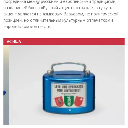
посредника между русскими и европейскими традициями;
название её блога «Русский акцент» отражает эту суть –
акцент является не языковым барьером, не политической
позицией, но отличительным культурным отпечатком в
европейском контексте.
АФИША
Назад
Вперёд