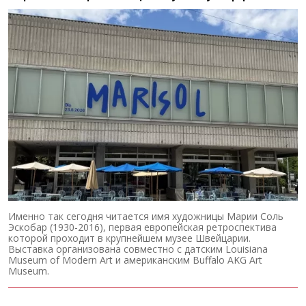
Именно так сегодня читается имя художницы Марии Соль
Эскобар (1930-2016), первая европейская ретроспектива
которой проходит в крупнейшем музее Швейцарии.
Выставка организована совместно с датским Louisiana
Museum of Modern Art и американским Buffalo AKG Art
Museum.