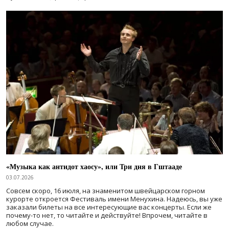
«Музыка как антидот хаосу», или Три дня в Гштааде
03.07.2026
Совсем скоро, 16 июля, на знаменитом швейцарском горном
курорте откроется Фестиваль имени Менухина. Надеюсь, вы уже
заказали билеты на все интересующие вас концерты. Если же
почему-то нет, то читайте и действуйте! Впрочем, читайте в
любом случае.