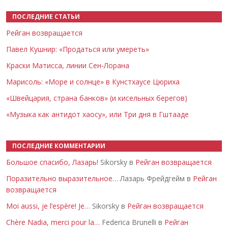
ПОСЛЕДНИЕ СТАТЬИ
Рейган возвращается
Павел Кушнир: «Продаться или умереть»
Краски Матисса, линии Сен-Лорана
Марисоль: «Море и солнце» в Кунстхаусе Цюриха
«Швейцария, страна банков» (и кисельных берегов)
«Музыка как антидот хаосу», или Три дня в Гштааде
ПОСЛЕДНИЕ КОММЕНТАРИИ
Большое спасибо, Лазарь!
Sikorsky в
Рейган возвращается
Поразительно выразительное…
Лазарь Фрейдгейм в
Рейган
возвращается
Moi aussi, je l’espère! Je…
Sikorsky в
Рейган возвращается
Chère Nadia, merci pour la…
Federica Brunelli в
Рейган