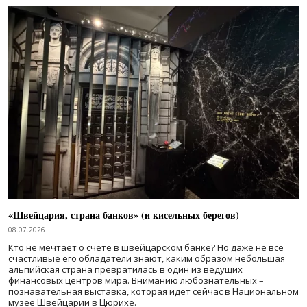
«Швейцария, страна банков» (и кисельных берегов)
08.07.2026
Кто не мечтает о счете в швейцарском банке? Но даже не все
счастливые его обладатели знают, каким образом небольшая
альпийская страна превратилась в один из ведущих
финансовых центров мира. Вниманию любознательных –
познавательная выставка, которая идет сейчас в Национальном
музее Швейцарии в Цюрихе.