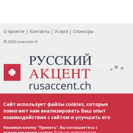
О проекте
Контакты
Услуги
Спонсоры
Footer
© 2026 rusaccent.ch
Все материалы, размещенные на веб-сайте rusaccent.ch, охраняются в
Сайт использует файлы cookies, которые
соответствии с законодательством Швейцарии об авторском праве и
международными соглашениями. Полное или частичное использование
помогают нам анализировать Ваш опыт
материалов возможно только с разрешения редакции. В случае полного
взаимодействия с сайтом и улучшать его
или частичного воспроизведения материалов сайта rusaccent.ch,
ОБЯЗАТЕЛЬНА АКТИВНАЯ ГИПЕРССЫЛКА на конкретный заимствованный
текст. Фотоизображения, размещенные редакцией rusaccent.ch, являются
Нажимая кнопку "Принять", Вы соглашаетесь с
ее исключительной собственностью. Полное или частичное
Больше информации
использованием cookies