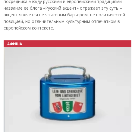
посредника между русскими и европейскими традициями;
название её блога «Русский акцент» отражает эту суть –
акцент является не языковым барьером, не политической
позицией, но отличительным культурным отпечатком в
европейском контексте.
АФИША
Назад
Вперёд