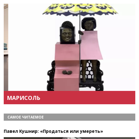
Назад
Вперёд
МАРИСОЛЬ
САМОЕ ЧИТАЕМОЕ
Павел Кушнир: «Продаться или умереть»