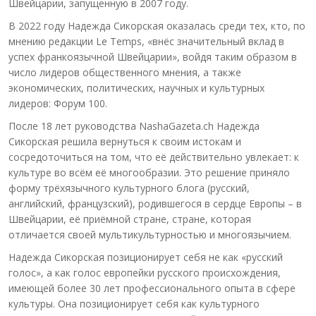
Швейцарии, запущенную в 2007 году.
В 2022 году Надежда Сикорская оказалась среди тех, кто, по
мнению редакции Le Temps, «внёс значительный вклад в
успех франкоязычной Швейцарии», войдя таким образом в
число лидеров общественного мнения, а также
экономических, политических, научных и культурных
лидеров: Форум 100.
После 18 лет руководства NashaGazeta.ch Надежда
Сикорская решила вернуться к своим истокам и
сосредоточиться на том, что её действительно увлекает: к
культуре во всём её многообразии. Это решение приняло
форму трёхязычного культурного блога (русский,
английский, французский), родившегося в сердце Европы – в
Швейцарии, её приёмной стране, стране, которая
отличается своей мультикультурностью и многоязычием.
Надежда Сикорская позиционирует себя не как «русский
голос», а как голос европейки русского происхождения,
имеющей более 30 лет профессионального опыта в сфере
культуры. Она позиционирует себя как культурного