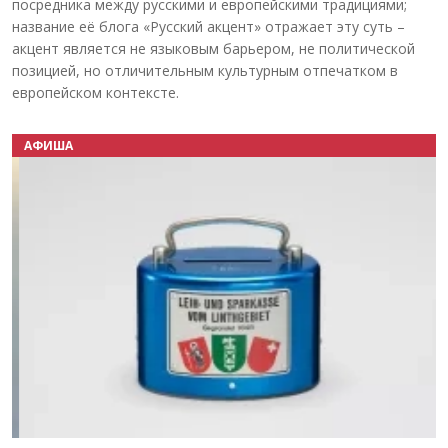
посредника между русскими и европейскими традициями;
название её блога «Русский акцент» отражает эту суть –
акцент является не языковым барьером, не политической
позицией, но отличительным культурным отпечатком в
европейском контексте.
АФИША
Назад
Вперёд