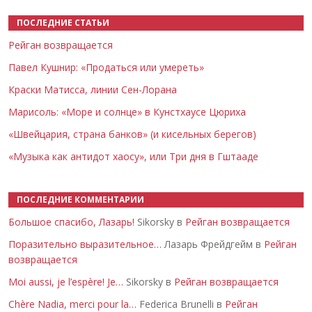
ПОСЛЕДНИЕ СТАТЬИ
Рейган возвращается
Павел Кушнир: «Продаться или умереть»
Краски Матисса, линии Сен-Лорана
Марисоль: «Море и солнце» в Кунстхаусе Цюриха
«Швейцария, страна банков» (и кисельных берегов)
«Музыка как антидот хаосу», или Три дня в Гштааде
ПОСЛЕДНИЕ КОММЕНТАРИИ
Большое спасибо, Лазарь!
Sikorsky в
Рейган возвращается
Поразительно выразительное…
Лазарь Фрейдгейм в
Рейган
возвращается
Moi aussi, je l’espère! Je…
Sikorsky в
Рейган возвращается
Chère Nadia, merci pour la…
Federica Brunelli в
Рейган