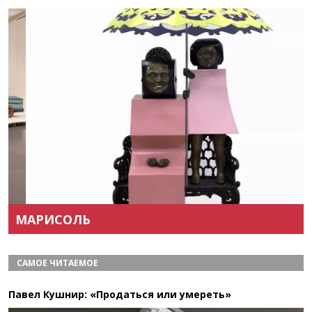
Назад
Вперёд
МАРИСОЛЬ
САМОЕ ЧИТАЕМОЕ
Павел Кушнир: «Продаться или умереть»