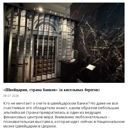
«Швейцария, страна банков» (и кисельных берегов)
08.07.2026
Кто не мечтает о счете в швейцарском банке? Но даже не все
счастливые его обладатели знают, каким образом небольшая
альпийская страна превратилась в один из ведущих
финансовых центров мира. Вниманию любознательных –
познавательная выставка, которая идет сейчас в Национальном
музее Швейцарии в Цюрихе.