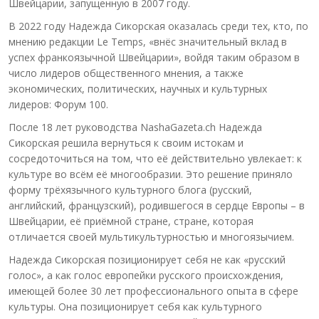
Швейцарии, запущенную в 2007 году.
В 2022 году Надежда Сикорская оказалась среди тех, кто, по
мнению редакции Le Temps, «внёс значительный вклад в
успех франкоязычной Швейцарии», войдя таким образом в
число лидеров общественного мнения, а также
экономических, политических, научных и культурных
лидеров: Форум 100.
После 18 лет руководства NashaGazeta.ch Надежда
Сикорская решила вернуться к своим истокам и
сосредоточиться на том, что её действительно увлекает: к
культуре во всём её многообразии. Это решение приняло
форму трёхязычного культурного блога (русский,
английский, французский), родившегося в сердце Европы – в
Швейцарии, её приёмной стране, стране, которая
отличается своей мультикультурностью и многоязычием.
Надежда Сикорская позиционирует себя не как «русский
голос», а как голос европейки русского происхождения,
имеющей более 30 лет профессионального опыта в сфере
культуры. Она позиционирует себя как культурного