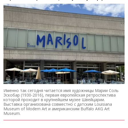
Именно так сегодня читается имя художницы Марии Соль
Эскобар (1930-2016), первая европейская ретроспектива
которой проходит в крупнейшем музее Швейцарии.
Выставка организована совместно с датским Louisiana
Museum of Modern Art и американским Buffalo AKG Art
Museum.