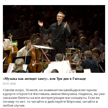
«Музыка как антидот хаосу», или Три дня в Гштааде
03.07.2026
Совсем скоро, 16 июля, на знаменитом швейцарском горном
курорте откроется Фестиваль имени Менухина. Надеюсь, вы уже
заказали билеты на все интересующие вас концерты. Если же
почему-то нет, то читайте и действуйте! Впрочем, читайте в
любом случае.