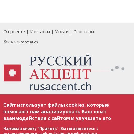
О проекте
Контакты
Услуги
Спонсоры
Footer
© 2026 rusaccent.ch
Все материалы, размещенные на веб-сайте rusaccent.ch, охраняются в
Сайт использует файлы cookies, которые
соответствии с законодательством Швейцарии об авторском праве и
международными соглашениями. Полное или частичное использование
помогают нам анализировать Ваш опыт
материалов возможно только с разрешения редакции. В случае полного
взаимодействия с сайтом и улучшать его
или частичного воспроизведения материалов сайта rusaccent.ch,
ОБЯЗАТЕЛЬНА АКТИВНАЯ ГИПЕРССЫЛКА на конкретный заимствованный
текст. Фотоизображения, размещенные редакцией rusaccent.ch, являются
Нажимая кнопку "Принять", Вы соглашаетесь с
ее исключительной собственностью. Полное или частичное
Больше информации
использованием cookies