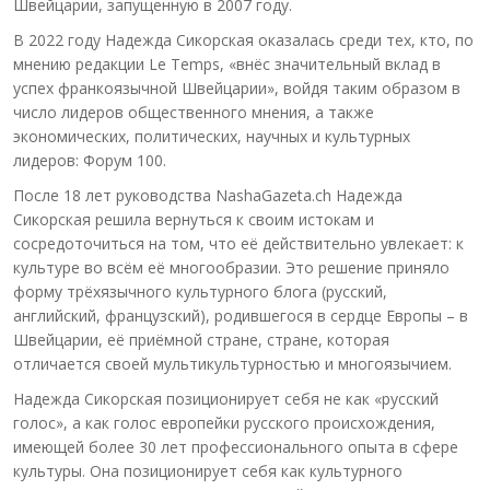
Швейцарии, запущенную в 2007 году.
В 2022 году Надежда Сикорская оказалась среди тех, кто, по
мнению редакции Le Temps, «внёс значительный вклад в
успех франкоязычной Швейцарии», войдя таким образом в
число лидеров общественного мнения, а также
экономических, политических, научных и культурных
лидеров: Форум 100.
После 18 лет руководства NashaGazeta.ch Надежда
Сикорская решила вернуться к своим истокам и
сосредоточиться на том, что её действительно увлекает: к
культуре во всём её многообразии. Это решение приняло
форму трёхязычного культурного блога (русский,
английский, французский), родившегося в сердце Европы – в
Швейцарии, её приёмной стране, стране, которая
отличается своей мультикультурностью и многоязычием.
Надежда Сикорская позиционирует себя не как «русский
голос», а как голос европейки русского происхождения,
имеющей более 30 лет профессионального опыта в сфере
культуры. Она позиционирует себя как культурного