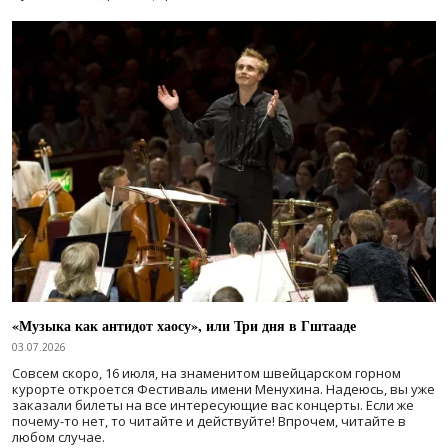
«Музыка как антидот хаосу», или Три дня в Гштааде
03.07.2026
Совсем скоро, 16 июля, на знаменитом швейцарском горном
курорте откроется Фестиваль имени Менухина. Надеюсь, вы уже
заказали билеты на все интересующие вас концерты. Если же
почему-то нет, то читайте и действуйте! Впрочем, читайте в
любом случае.