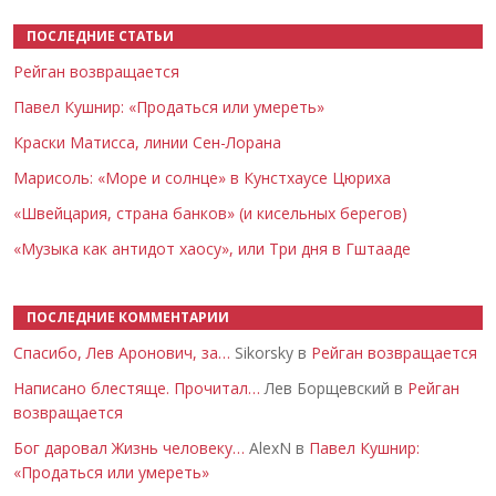
ПОСЛЕДНИЕ СТАТЬИ
Рейган возвращается
Павел Кушнир: «Продаться или умереть»
Краски Матисса, линии Сен-Лорана
Марисоль: «Море и солнце» в Кунстхаусе Цюриха
«Швейцария, страна банков» (и кисельных берегов)
«Музыка как антидот хаосу», или Три дня в Гштааде
ПОСЛЕДНИЕ КОММЕНТАРИИ
Спасибо, Лев Аронович, за…
Sikorsky в
Рейган возвращается
Написано блестяще. Прочитал…
Лев Борщевский в
Рейган
возвращается
Бог даровал Жизнь человеку…
AlexN в
Павел Кушнир:
«Продаться или умереть»