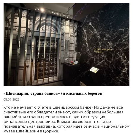
«Швейцария, страна банков» (и кисельных берегов)
08.07.2026
Кто не мечтает о счете в швейцарском банке? Но даже не все
счастливые его обладатели знают, каким образом небольшая
альпийская страна превратилась в один из ведущих
финансовых центров мира. Вниманию любознательных –
познавательная выставка, которая идет сейчас в Национальном
музее Швейцарии в Цюрихе.