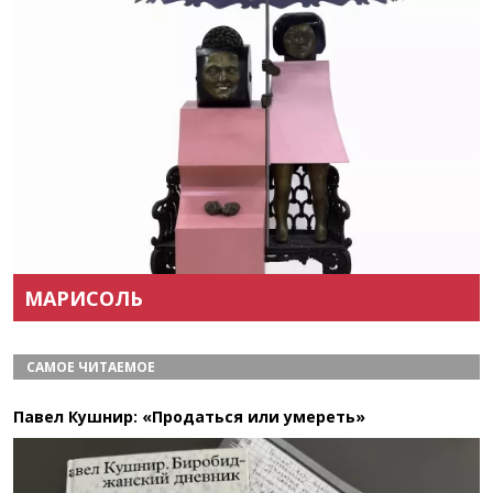
Назад
Вперёд
МАРИСОЛЬ
САМОЕ ЧИТАЕМОЕ
Павел Кушнир: «Продаться или умереть»