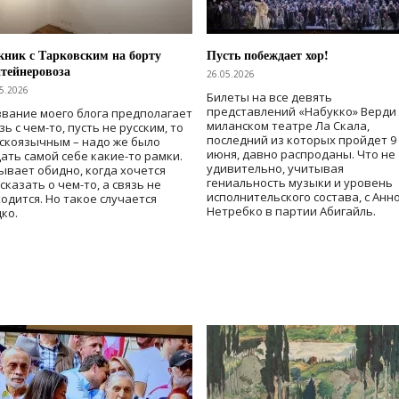
ник с Тарковским на борту
Пусть побеждает хор!
тейнеровоза
26.05.2026
5.2026
Билеты на все девять
представлений «Набукко» Верди
вание моего блога предполагает
миланском театре Ла Скала,
зь с чем-то, пусть не русским, то
последний из которых пройдет 9
скоязычным – надо же было
июня, давно распроданы. Что не
ать самой себе какие-то рамки.
удивительно, учитывая
ывает обидно, когда хочется
гениальность музыки и уровень
сказать о чем-то, а связь не
исполнительского состава, с Анн
одится. Но такое случается
Нетребко в партии Абигайль.
ко.