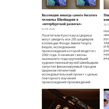
Коллекция некогда самого богатого
Пик
человека Швейцарии в
кон
«петербургской развеске»
28.0
02.06.2026
Наз
свя
Посетители Кунстхауса Цюриха
рус
могут увидеть все 205 шедевров
зад
коллекции Фонда Эмиля Георга
И б
Бюрле, исследование
рас
происхождения которой ведется с
нах
2002 года. А начиная с весны
ред
нынешнего года крупнейший
художественный музей Швейцарии
запустил финансируемый городом
Цюрихом пятилетний
исследовательский проект с целью
повторного изучения
происхождения произведений.