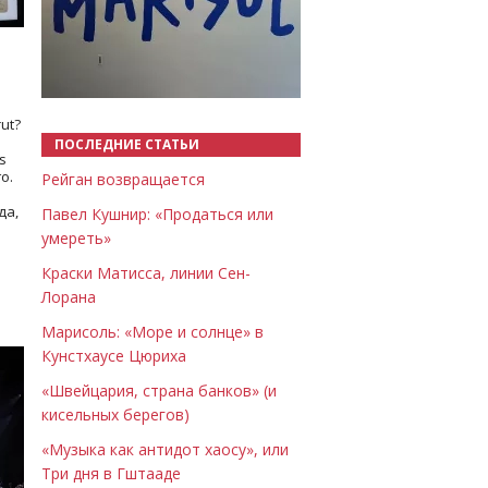
Назад
Вперёд
ut?
ПОСЛЕДНИЕ СТАТЬИ
s
о.
Рейган возвращается
да,
Павел Кушнир: «Продаться или
умереть»
Краски Матисса, линии Сен-
Лорана
Марисоль: «Море и солнце» в
Кунстхаусе Цюриха
«Швейцария, страна банков» (и
кисельных берегов)
«Музыка как антидот хаосу», или
Три дня в Гштааде