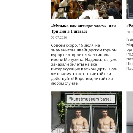
«Музыка как антидот хаосу», или
«Ро
Три дня в Гштааде
30.0
03.07.2026
В 
Мар
Совсем скоро, 16 июля, на
ор
знаменитом швейцарском горном
Ро
курорте откроется Фестиваль
па
имени Менухина. Надеюсь, вы уже
Шв
заказали билеты на все
Пар
интересующие вас концерты. Если
же почему-то нет, то читайте и
действуйте! Впрочем, читайте в
любом случае.