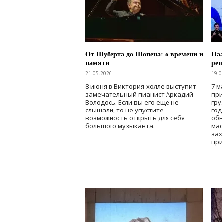
От Шуберта до Шопена: о времени и
Паа
памяти
ре
21.05.2026
19.0
8 июня в Виктория-холле выступит
7 м
замечательный пианист Аркадий
при
Володось. Если вы его еще не
гру
слышали, то не упустите
го
возможность открыть для себя
об
большого музыканта.
мас
зах
при