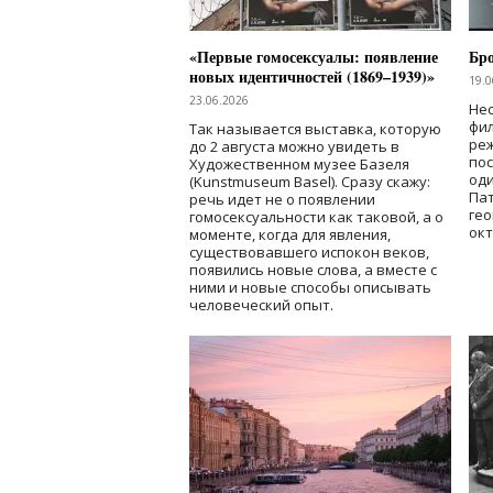
«Первые гомосексуалы: появление
Бр
новых идентичностей (1869–1939)»
19.0
23.06.2026
Нес
фи
Так называется выставка, которую
реж
до 2 августа можно увидеть в
по
Художественном музее Базеля
од
(Kunstmuseum Basel). Сразу скажу:
Пат
речь идет не о появлении
гео
гомосексуальности как таковой, а о
окт
моменте, когда для явления,
существовавшего испокон веков,
появились новые слова, а вместе с
ними и новые способы описывать
человеческий опыт.