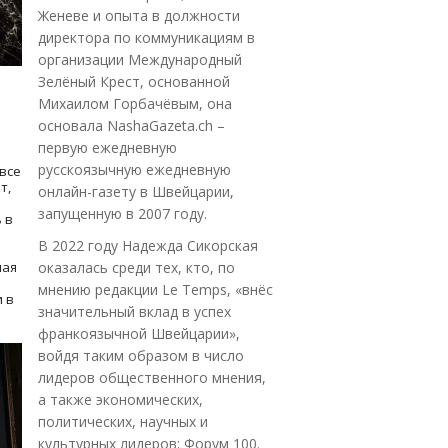
Женеве и опыта в должности
директора по коммуникациям в
организации Международный
Зелёный Крест, основанной
Михаилом Горбачёвым, она
основала NashaGazeta.ch –
первую ежедневную
русскоязычную ежедневную
все
т,
онлайн-газету в Швейцарии,
запущенную в 2007 году.
 в
В 2022 году Надежда Сикорская
ная
оказалась среди тех, кто, по
мнению редакции Le Temps, «внёс
 в
значительный вклад в успех
франкоязычной Швейцарии»,
войдя таким образом в число
лидеров общественного мнения,
а также экономических,
политических, научных и
культурных лидеров: Форум 100.