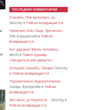
ПОСЛЕДНИЕ КОММЕНТАРИИ
Спасибо, Лев Аронович, за…
Sikorsky в
Рейган возвращается
Написано блестяще. Прочитал…
 в
Лев Борщевский в
Рейган
возвращается
Бог даровал Жизнь человеку…
ой
AlexN в
Павел Кушнир:
«Продаться или умереть»
Большое спасибо, Лазарь!
Sikorsky
в
Рейган возвращается
Поразительно выразительное…
Лазарь Фрейдгейм в
Рейган
возвращается
Moi aussi, je l’espère! Je…
Sikorsky в
Рейган возвращается