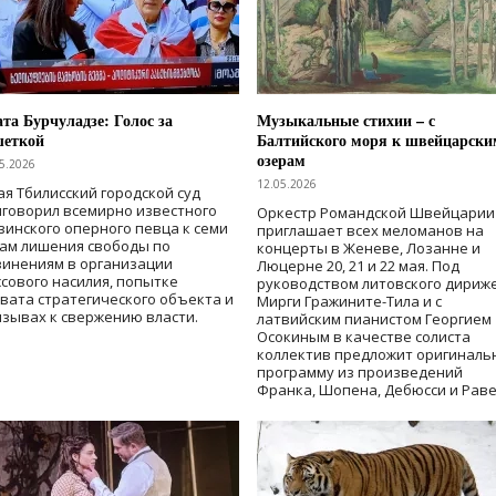
та Бурчуладзе: Голос за
Музыкальные стихии – с
шеткой
Балтийского моря к швейцарски
озерам
5.2026
12.05.2026
ая Тбилисский городской суд
говорил всемирно известного
Оркестр Романдской Швейцарии
зинского оперного певца к семи
приглашает всех меломанов на
дам лишения свободы
по
концерты в Женеве, Лозанне и
винениям в организации
Люцерне 20, 21 и 22 мая. Под
сового насилия, попытке
руководством литовского дириж
вата стратегического объекта и
Мирги Гражините-Тила и с
зывах к свержению власти
.
латвийским пианистом Георгием
Осокиным в качестве солиста
коллектив предложит оригиналь
программу из произведений
Франка, Шопена, Дебюсси и Раве