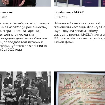
ошенные
В лабиринте MAZE
6.2026
16.06.2026
колько мыслей после просмотра
14 июня в Базеле знаменитый
льма
L'abandon
(«Брошенность»)
женевский часовщик Франсуа-П
иссера Винсента Гаренка,
Журн вручил диплом новому
священного последним
лауреату премии MAZE/Art Award
иннадцати дням жизни Самюэля
F.P. Journe. Им стал мастер из Ин
и, преподавателя истории и
Бижой Джаин.
графии, убитого во Франции 16
ября 2020 года.