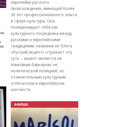
европейки русского
происхождения, имеющей более
30 лет профессионального опыта
в сфере культуры. Она
позиционирует себя как
оль
культурного посредника между
русскими и европейскими
s
традициями; название её блога
дии
«Русский акцент» отражает эту
суть – акцент является не
языковым барьером, не
политической позицией, но
отличительным культурным
отпечатком в европейском
контексте.
АФИША