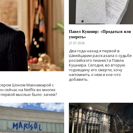
Павел Кушнир: «Продаться или
умереть»
27.07.2026
Два года назад я первой в
Швейцарии рассказала о судьбе
российского пианиста Павла
Кушнира. Сегодня, во вторую
годовщину его смерти, хочу
напомнить о нем и кое-что
добавить.
сером Шоном Макнамарой с
 сейчас на Netflix во многих
й первой мыслью было: зачем?