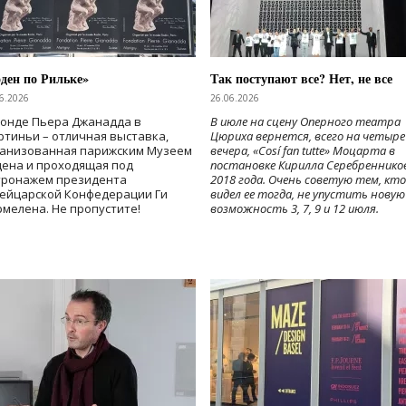
ден по Рильке»
Так поступают все? Нет, не все
6.2026
26.06.2026
Фонде Пьера Джанадда в
В июле на сцену Оперного театра
тиньи – отличная выставка,
Цюриха вернется, всего на четыре
ганизованная парижским Музеем
вечера, «Cosí fan tutte» Моцарта в
дена и проходящая под
постановке Кирилла Серебреннико
тронажем президента
2018 года. Очень советую тем, кто
ейцарской Конфедерации Ги
видел ее тогда, не упустить новую
мелена. Не пропустите!
возможность 3, 7, 9 и 12 июля.