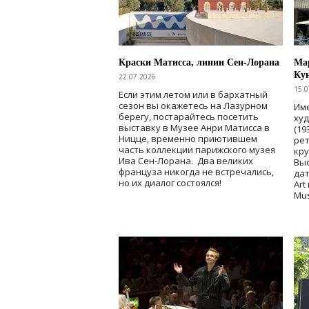
Краски Матисса, линии Сен-Лорана
Мар
Ку
22.07.2026
15.0
Если этим летом или в бархатный
сезон вы окажетесь на Лазурном
Име
берегу, постарайтесь посетить
ху
выставку в Музее Анри Матисса в
(19
Ницце, временно приютившем
рет
часть коллекции парижского музея
кр
Ива Сен-Лорана. Два великих
Выс
француза никогда не встречались,
дат
но их диалог состоялся!
Art
Mu