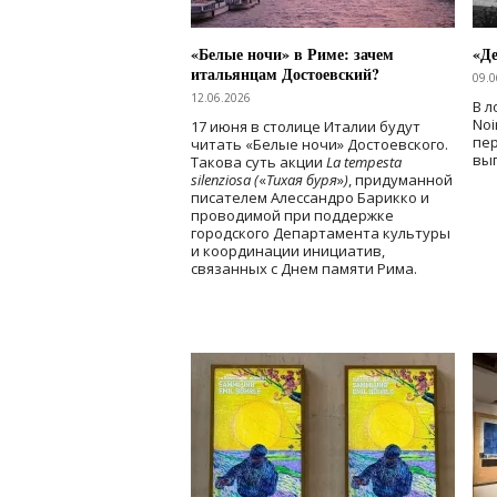
«Белые ночи» в Риме: зачем
«Д
итальянцам Достоевский?
09.0
12.06.2026
В л
Noi
17 июня в столице Италии будут
пе
читать «Белые ночи» Достоевского.
вы
Такова суть акции
La tempesta
silenziosa (
«
Тихая буря
»
)
, придуманной
писателем Алессандро Барикко и
проводимой при поддержке
городского Департамента культуры
и координации инициатив,
связанных с Днем памяти Рима.