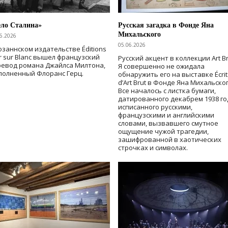
ело Сталина»
Русская загадка в Фонде Яна
Михальского
6.2026
05.06.2026
озаннском издательстве Éditions
r sur Blanc вышел французский
Русский акцент в коллекции Art Br
ревод романа Джайлса Милтона,
Я совершенно не ожидала
полненный Флоранс Герц.
обнаружить его на выставке Écrit
d’Art Brut в Фонде Яна Михальског
Все началось с листка бумаги,
датированного декабрем 1938 го
исписанного русскими,
французскими и английскими
словами, вызвавшего смутное
ощущение чужой трагедии,
зашифрованной в хаотических
строчках и символах.