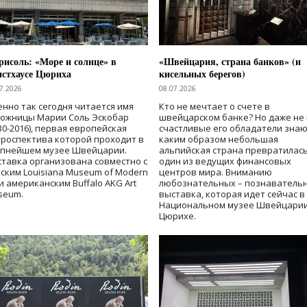
исоль: «Море и солнце» в
«Швейцария, страна банков» (и
нстхаусе Цюриха
кисельных берегов)
7.2026
08.07.2026
нно так сегодня читается имя
Кто не мечтает о счете в
дожницы Марии Соль Эскобар
швейцарском банке? Но даже не 
30-2016), первая европейская
счастливые его обладатели знаю
роспектива которой проходит в
каким образом небольшая
упнейшем музее Швейцарии.
альпийская страна превратилась
тавка организована совместно с
один из ведущих финансовых
ским Louisiana Museum of Modern
центров мира. Вниманию
 и американским Buffalo AKG Art
любознательных – познаватель
seum.
выставка, которая идет сейчас в
Национальном музее Швейцарии
Цюрихе.