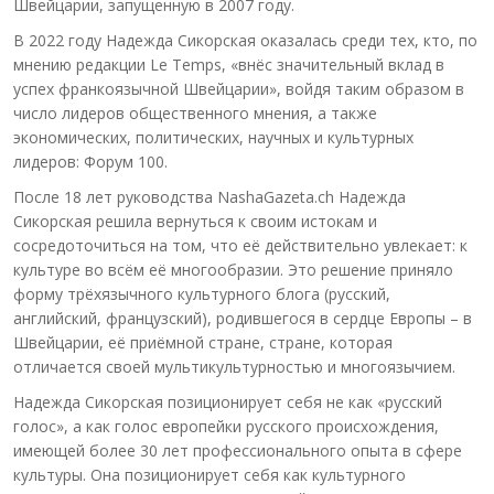
Швейцарии, запущенную в 2007 году.
В 2022 году Надежда Сикорская оказалась среди тех, кто, по
мнению редакции Le Temps, «внёс значительный вклад в
успех франкоязычной Швейцарии», войдя таким образом в
число лидеров общественного мнения, а также
экономических, политических, научных и культурных
лидеров: Форум 100.
После 18 лет руководства NashaGazeta.ch Надежда
Сикорская решила вернуться к своим истокам и
сосредоточиться на том, что её действительно увлекает: к
культуре во всём её многообразии. Это решение приняло
форму трёхязычного культурного блога (русский,
английский, французский), родившегося в сердце Европы – в
Швейцарии, её приёмной стране, стране, которая
отличается своей мультикультурностью и многоязычием.
Надежда Сикорская позиционирует себя не как «русский
голос», а как голос европейки русского происхождения,
имеющей более 30 лет профессионального опыта в сфере
культуры. Она позиционирует себя как культурного