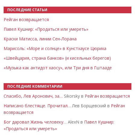
ПОСЛЕДНИЕ СТАТЬИ
Рейган возвращается
Павел Кушнир: «Продаться или умереть»
Краски Матисса, линии Сен-Лорана
Марисоль: «Море и солнце» в Кунстхаусе Цюриха
«Швейцария, страна банков» (и кисельных берегов)
«Музыка как антидот хаосу», или Три дня в Гштааде
ПОСЛЕДНИЕ КОММЕНТАРИИ
Спасибо, Лев Аронович, за…
Sikorsky в
Рейган возвращается
Написано блестяще. Прочитал…
Лев Борщевский в
Рейган
возвращается
Бог даровал Жизнь человеку…
AlexN в
Павел Кушнир:
«Продаться или умереть»