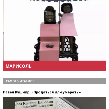
Назад
Вперёд
МАРИСОЛЬ
САМОЕ ЧИТАЕМОЕ
Павел Кушнир: «Продаться или умереть»