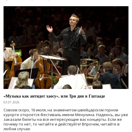
«Музыка как антидот хаосу», или Три дня в Гштааде
03.07.2026
Совсем скоро, 16 июля, на знаменитом швейцарском горном
курорте откроется Фестиваль имени Менухина. Надеюсь, вы уже
заказали билеты на все интересующие вас концерты. Если же
почему-то нет, то читайте и действуйте! Впрочем, читайте в
любом случае.