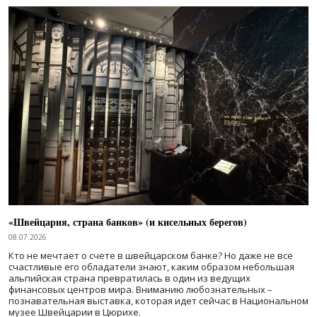
«Швейцария, страна банков» (и кисельных берегов)
08.07.2026
Кто не мечтает о счете в швейцарском банке? Но даже не все
счастливые его обладатели знают, каким образом небольшая
альпийская страна превратилась в один из ведущих
финансовых центров мира. Вниманию любознательных –
познавательная выставка, которая идет сейчас в Национальном
музее Швейцарии в Цюрихе.