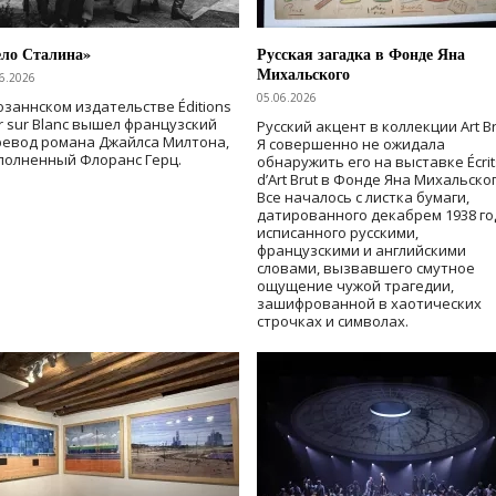
ело Сталина»
Русская загадка в Фонде Яна
Михальского
6.2026
05.06.2026
озаннском издательстве Éditions
r sur Blanc вышел французский
Русский акцент в коллекции Art Br
ревод романа Джайлса Милтона,
Я совершенно не ожидала
полненный Флоранс Герц.
обнаружить его на выставке Écrit
d’Art Brut в Фонде Яна Михальског
Все началось с листка бумаги,
датированного декабрем 1938 го
исписанного русскими,
французскими и английскими
словами, вызвавшего смутное
ощущение чужой трагедии,
зашифрованной в хаотических
строчках и символах.