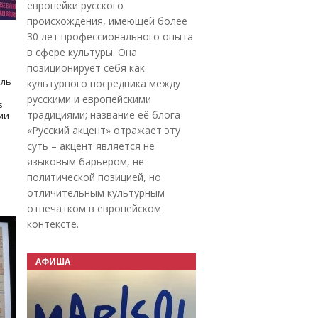
европейки русского
происхождения, имеющей более
30 лет профессионального опыта
в сфере культуры. Она
позиционирует себя как
оль
культурного посредника между
русскими и европейскими
s
традициями; название её блога
дии
«Русский акцент» отражает эту
суть – акцент является не
языковым барьером, не
политической позицией, но
отличительным культурным
отпечатком в европейском
контексте.
АФИША