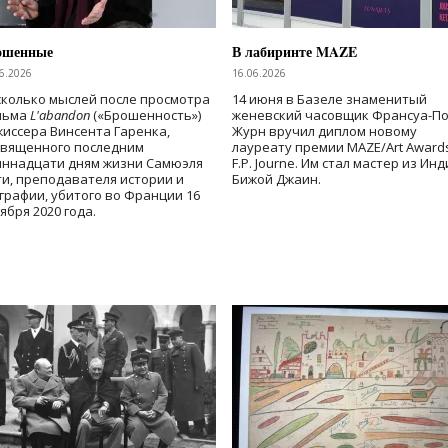
ошенные
В лабиринте MAZE
6.2026
16.06.2026
колько мыслей после просмотра
14 июня в Базеле знаменитый
льма
L'abandon
(«Брошенность»)
женевский часовщик Франсуа-П
иссера Винсента Гаренка,
Журн вручил диплом новому
священного последним
лауреату премии MAZE/Art Award
иннадцати дням жизни Самюэля
F.P. Journe. Им стал мастер из Ин
и, преподавателя истории и
Бижой Джаин.
графии, убитого во Франции 16
ября 2020 года.