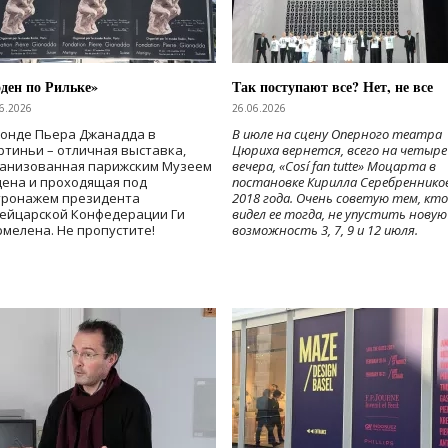
ден по Рильке»
Так поступают все? Нет, не все
6.2026
26.06.2026
Фонде Пьера Джанадда в
В июле на сцену Оперного театра
тиньи – отличная выставка,
Цюриха вернется, всего на четыре
ганизованная парижским Музеем
вечера, «Cosí fan tutte» Моцарта в
дена и проходящая под
постановке Кирилла Серебреннико
тронажем президента
2018 года. Очень советую тем, кто
ейцарской Конфедерации Ги
видел ее тогда, не упустить новую
мелена. Не пропустите!
возможность 3, 7, 9 и 12 июля.