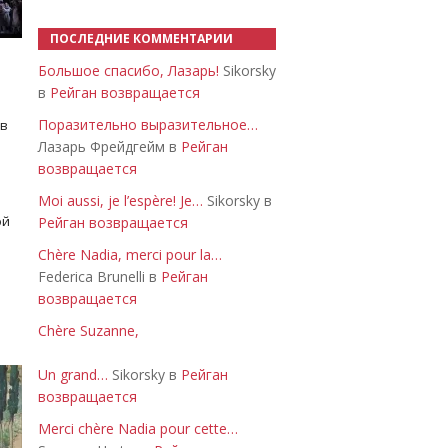
ПОСЛЕДНИЕ КОММЕНТАРИИ
Большое спасибо, Лазарь!
Sikorsky
в
Рейган возвращается
Поразительно выразительное…
 в
Лазарь Фрейдгейм в
Рейган
возвращается
Moi aussi, je l’espère! Je…
Sikorsky в
ой
Рейган возвращается
Chère Nadia, merci pour la…
Federica Brunelli в
Рейган
возвращается
Chère Suzanne,
Un grand…
Sikorsky в
Рейган
возвращается
Merci chère Nadia pour cette…