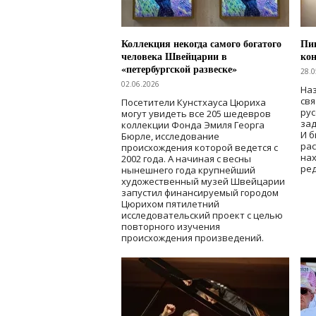
Коллекция некогда самого богатого
Пик
человека Швейцарии в
кон
«петербургской развеске»
28.0
02.06.2026
Наз
свя
Посетители Кунстхауса Цюриха
рус
могут увидеть все 205 шедевров
зад
коллекции Фонда Эмиля Георга
И б
Бюрле, исследование
рас
происхождения которой ведется с
нах
2002 года. А начиная с весны
ред
нынешнего года крупнейший
художественный музей Швейцарии
запустил финансируемый городом
Цюрихом пятилетний
исследовательский проект с целью
повторного изучения
происхождения произведений.