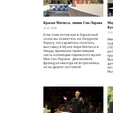
Краски Матисса, линии Сен-Лорана
Мар
Ку
22.07.2026
15.0
Если этим летом или в бархатный
сезон вы окажетесь на Лазурном
Име
берегу, постарайтесь посетить
ху
выставку в Музее Анри Матисса в
(19
Ницце, временно приютившем
рет
часть коллекции парижского музея
кр
Ива Сен-Лорана. Два великих
Выс
француза никогда не встречались,
дат
но их диалог состоялся!
Art
Mu