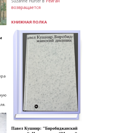
Suzanne Hurter в
Рейган
возвращается
КНИЖНАЯ ПОЛКА
м
ера
ную
ля.
Павел Кушнир: "Биробиджанский