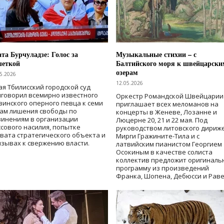
та Бурчуладзе: Голос за
Музыкальные стихии – с
шеткой
Балтийского моря к швейцарски
озерам
5.2026
12.05.2026
ая Тбилисский городской суд
говорил всемирно известного
Оркестр Романдской Швейцарии
зинского оперного певца к семи
приглашает всех меломанов на
дам лишения свободы
по
концерты в Женеве, Лозанне и
винениям в организации
Люцерне 20, 21 и 22 мая. Под
сового насилия, попытке
руководством литовского дириж
вата стратегического объекта и
Мирги Гражините-Тила и с
зывах к свержению власти
.
латвийским пианистом Георгием
Осокиным в качестве солиста
коллектив предложит оригиналь
программу из произведений
Франка, Шопена, Дебюсси и Раве