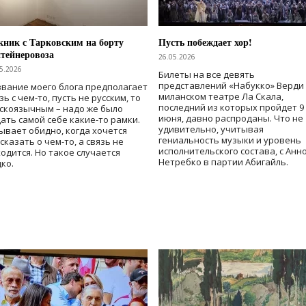
ник с Тарковским на борту
Пусть побеждает хор!
тейнеровоза
26.05.2026
5.2026
Билеты на все девять
представлений «Набукко» Верди
вание моего блога предполагает
миланском театре Ла Скала,
зь с чем-то, пусть не русским, то
последний из которых пройдет 9
скоязычным – надо же было
июня, давно распроданы. Что не
ать самой себе какие-то рамки.
удивительно, учитывая
ывает обидно, когда хочется
гениальность музыки и уровень
сказать о чем-то, а связь не
исполнительского состава, с Анн
одится. Но такое случается
Нетребко в партии Абигайль.
ко.