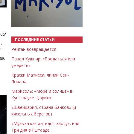
Назад
Вперёд
ut?
ПОСЛЕДНИЕ СТАТЬИ
s
о.
Рейган возвращается
да,
Павел Кушнир: «Продаться или
умереть»
Краски Матисса, линии Сен-
Лорана
Марисоль: «Море и солнце» в
Кунстхаусе Цюриха
«Швейцария, страна банков» (и
кисельных берегов)
«Музыка как антидот хаосу», или
Три дня в Гштааде