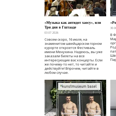
«Музыка как антидот хаосу», или
«Ро
Три дня в Гштааде
30.0
03.07.2026
В 
Мар
Совсем скоро, 16 июля, на
ор
знаменитом швейцарском горном
Ро
курорте откроется Фестиваль
па
имени Менухина. Надеюсь, вы уже
Шв
заказали билеты на все
Пар
интересующие вас концерты. Если
же почему-то нет, то читайте и
действуйте! Впрочем, читайте в
любом случае.