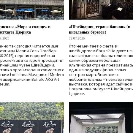
исоль: «Море и солнце» в
«Швейцария, страна банков» (и
нстхаусе Цюриха
кисельных берегов)
7.2026
08.07.2026
нно так сегодня читается имя
Кто не мечтает о счете в
дожницы Марии Соль Эскобар
швейцарском банке? Но даже не 
30-2016), первая европейская
счастливые его обладатели знаю
роспектива которой проходит в
каким образом небольшая
упнейшем музее Швейцарии.
альпийская страна превратилась
тавка организована совместно с
один из ведущих финансовых
ским Louisiana Museum of Modern
центров мира. Вниманию
 и американским Buffalo AKG Art
любознательных – познаватель
seum.
выставка, которая идет сейчас в
Национальном музее Швейцарии
Цюрихе.