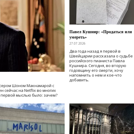
Павел Кушнир: «Продаться или
умереть»
27.07.2026
Два года назад я первой в
Швейцарии рассказала о судьбе
российского пианиста Павла
Кушнира. Сегодня, во вторую
годовщину его смерти, хочу
напомнить о нем и кое-что
добавить.
сером Шоном Макнамарой с
 сейчас на Netflix во многих
й первой мыслью было: зачем?