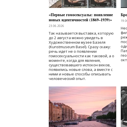
«Первые гомосексуалы: появление
Бр
новых идентичностей (1869–1939)»
19.0
23.06.2026
Нес
фи
Так называется выставка, которую
реж
до 2 августа можно увидеть в
по
Художественном музее Базеля
од
(Kunstmuseum Basel). Сразу скажу:
Пат
речь идет не о появлении
гео
гомосексуальности как таковой, а о
окт
моменте, когда для явления,
существовавшего испокон веков,
появились новые слова, а вместе с
ними и новые способы описывать
человеческий опыт.