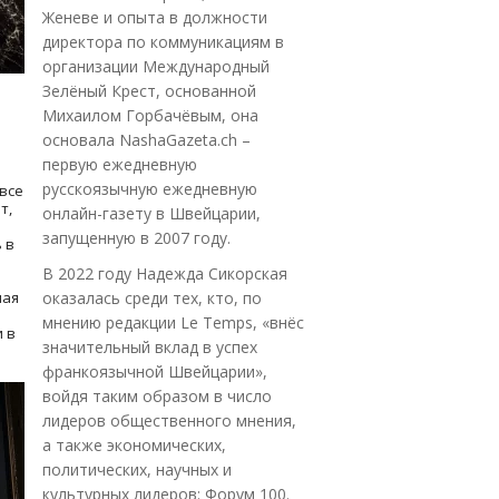
Женеве и опыта в должности
директора по коммуникациям в
организации Международный
Зелёный Крест, основанной
Михаилом Горбачёвым, она
основала NashaGazeta.ch –
первую ежедневную
русскоязычную ежедневную
все
т,
онлайн-газету в Швейцарии,
запущенную в 2007 году.
 в
В 2022 году Надежда Сикорская
ная
оказалась среди тех, кто, по
мнению редакции Le Temps, «внёс
 в
значительный вклад в успех
франкоязычной Швейцарии»,
войдя таким образом в число
лидеров общественного мнения,
а также экономических,
политических, научных и
культурных лидеров: Форум 100.