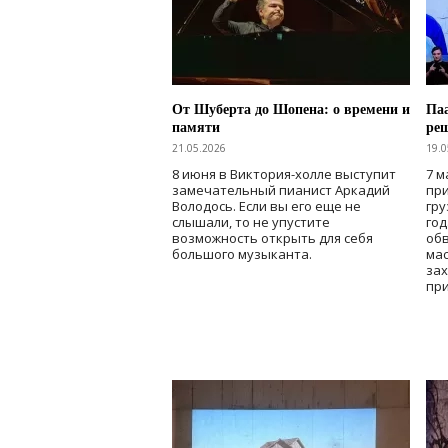
От Шуберта до Шопена: о времени и
Паа
памяти
ре
21.05.2026
19.0
8 июня в Виктория-холле выступит
7 м
замечательный пианист Аркадий
при
Володось. Если вы его еще не
гру
слышали, то не упустите
го
возможность открыть для себя
об
большого музыканта.
мас
зах
при