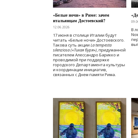
«Белые ночи» в Риме: зачем
«Д
итальянцам Достоевский?
09.0
12.06.2026
В л
Noi
17 июня в столице Италии будут
пе
читать «Белые ночи» Достоевского.
вы
Такова суть акции
La tempesta
silenziosa (
«
Тихая буря
»
)
, придуманной
писателем Алессандро Барикко и
проводимой при поддержке
городского Департамента культуры
и координации инициатив,
связанных с Днем памяти Рима.