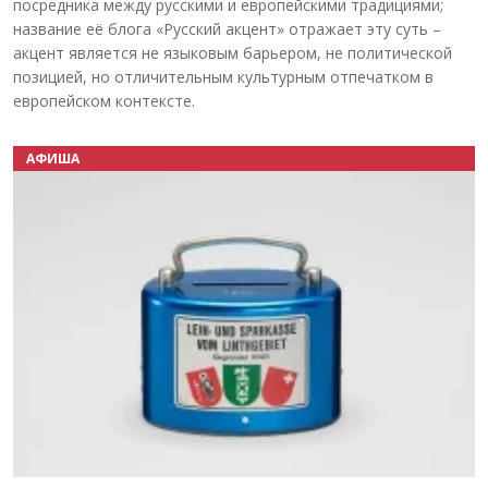
посредника между русскими и европейскими традициями;
название её блога «Русский акцент» отражает эту суть –
акцент является не языковым барьером, не политической
позицией, но отличительным культурным отпечатком в
европейском контексте.
АФИША
Назад
Вперёд