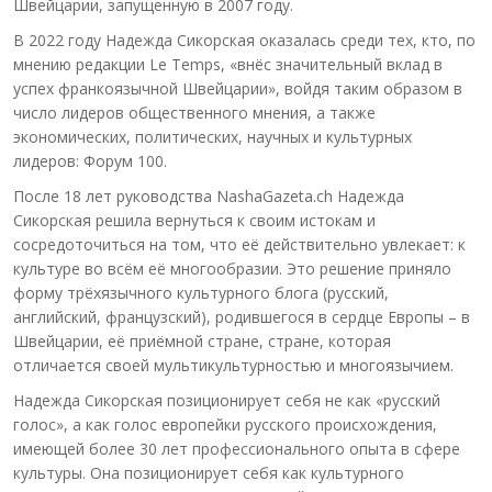
Швейцарии, запущенную в 2007 году.
В 2022 году Надежда Сикорская оказалась среди тех, кто, по
мнению редакции Le Temps, «внёс значительный вклад в
успех франкоязычной Швейцарии», войдя таким образом в
число лидеров общественного мнения, а также
экономических, политических, научных и культурных
лидеров: Форум 100.
После 18 лет руководства NashaGazeta.ch Надежда
Сикорская решила вернуться к своим истокам и
сосредоточиться на том, что её действительно увлекает: к
культуре во всём её многообразии. Это решение приняло
форму трёхязычного культурного блога (русский,
английский, французский), родившегося в сердце Европы – в
Швейцарии, её приёмной стране, стране, которая
отличается своей мультикультурностью и многоязычием.
Надежда Сикорская позиционирует себя не как «русский
голос», а как голос европейки русского происхождения,
имеющей более 30 лет профессионального опыта в сфере
культуры. Она позиционирует себя как культурного