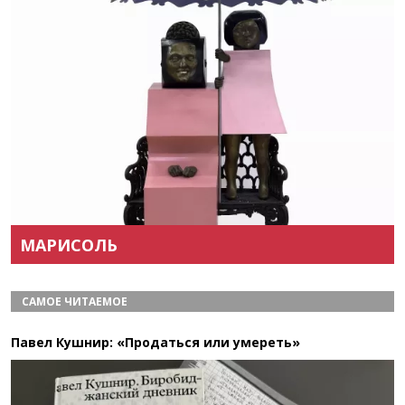
Назад
Вперёд
МАРИСОЛЬ
САМОЕ ЧИТАЕМОЕ
Павел Кушнир: «Продаться или умереть»