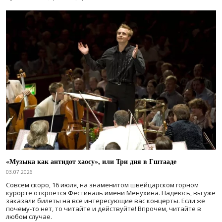
«Музыка как антидот хаосу», или Три дня в Гштааде
03.07.2026
Совсем скоро, 16 июля, на знаменитом швейцарском горном
курорте откроется Фестиваль имени Менухина. Надеюсь, вы уже
заказали билеты на все интересующие вас концерты. Если же
почему-то нет, то читайте и действуйте! Впрочем, читайте в
любом случае.