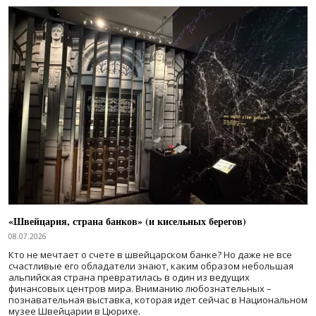
«Швейцария, страна банков» (и кисельных берегов)
08.07.2026
Кто не мечтает о счете в швейцарском банке? Но даже не все
счастливые его обладатели знают, каким образом небольшая
альпийская страна превратилась в один из ведущих
финансовых центров мира. Вниманию любознательных –
познавательная выставка, которая идет сейчас в Национальном
музее Швейцарии в Цюрихе.