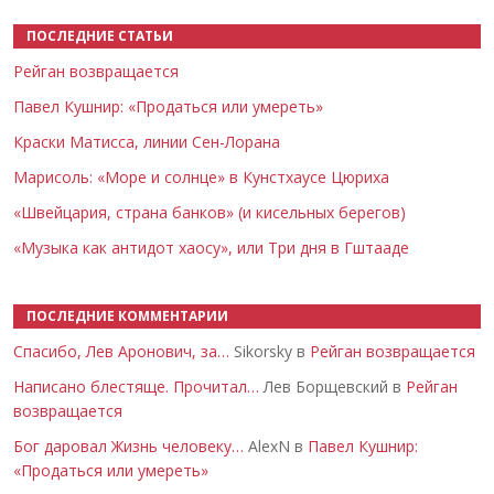
ПОСЛЕДНИЕ СТАТЬИ
Рейган возвращается
Павел Кушнир: «Продаться или умереть»
Краски Матисса, линии Сен-Лорана
Марисоль: «Море и солнце» в Кунстхаусе Цюриха
«Швейцария, страна банков» (и кисельных берегов)
«Музыка как антидот хаосу», или Три дня в Гштааде
ПОСЛЕДНИЕ КОММЕНТАРИИ
Спасибо, Лев Аронович, за…
Sikorsky в
Рейган возвращается
Написано блестяще. Прочитал…
Лев Борщевский в
Рейган
возвращается
Бог даровал Жизнь человеку…
AlexN в
Павел Кушнир:
«Продаться или умереть»