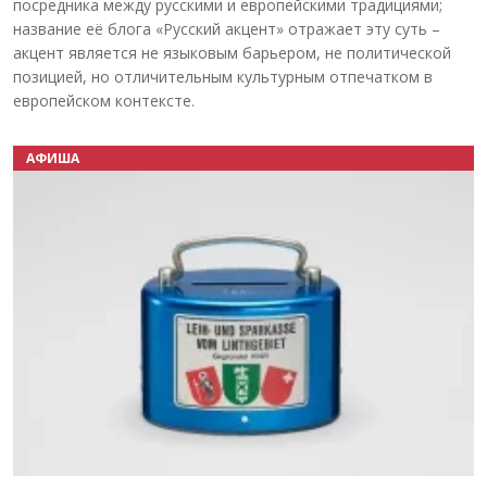
посредника между русскими и европейскими традициями;
название её блога «Русский акцент» отражает эту суть –
акцент является не языковым барьером, не политической
позицией, но отличительным культурным отпечатком в
европейском контексте.
АФИША
Назад
Вперёд