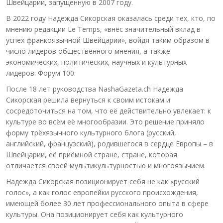
Швейцарии, запущенную в 2007 году.
В 2022 году Надежда Сикорская оказалась среди тех, кто, по
мнению редакции Le Temps, «внёс значительный вклад в
успех франкоязычной Швейцарии», войдя таким образом в
число лидеров общественного мнения, а также
экономических, политических, научных и культурных
лидеров: Форум 100.
После 18 лет руководства NashaGazeta.ch Надежда
Сикорская решила вернуться к своим истокам и
сосредоточиться на том, что её действительно увлекает: к
культуре во всём её многообразии. Это решение приняло
форму трёхязычного культурного блога (русский,
английский, французский), родившегося в сердце Европы – в
Швейцарии, её приёмной стране, стране, которая
отличается своей мультикультурностью и многоязычием.
Надежда Сикорская позиционирует себя не как «русский
голос», а как голос европейки русского происхождения,
имеющей более 30 лет профессионального опыта в сфере
культуры. Она позиционирует себя как культурного