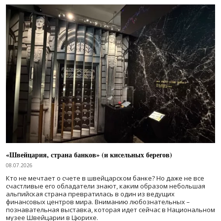
«Швейцария, страна банков» (и кисельных берегов)
08.07.2026
Кто не мечтает о счете в швейцарском банке? Но даже не все
счастливые его обладатели знают, каким образом небольшая
альпийская страна превратилась в один из ведущих
финансовых центров мира. Вниманию любознательных –
познавательная выставка, которая идет сейчас в Национальном
музее Швейцарии в Цюрихе.