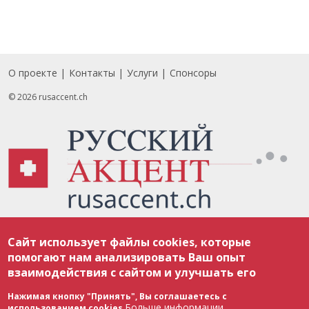
О проекте
Контакты
Услуги
Спонсоры
Footer
© 2026 rusaccent.ch
Все материалы, размещенные на веб-сайте rusaccent.ch, охраняются в
Сайт использует файлы cookies, которые
соответствии с законодательством Швейцарии об авторском праве и
международными соглашениями. Полное или частичное использование
помогают нам анализировать Ваш опыт
материалов возможно только с разрешения редакции. В случае полного
взаимодействия с сайтом и улучшать его
или частичного воспроизведения материалов сайта rusaccent.ch,
ОБЯЗАТЕЛЬНА АКТИВНАЯ ГИПЕРССЫЛКА на конкретный заимствованный
текст. Фотоизображения, размещенные редакцией rusaccent.ch, являются
Нажимая кнопку "Принять", Вы соглашаетесь с
ее исключительной собственностью. Полное или частичное
Больше информации
использованием cookies