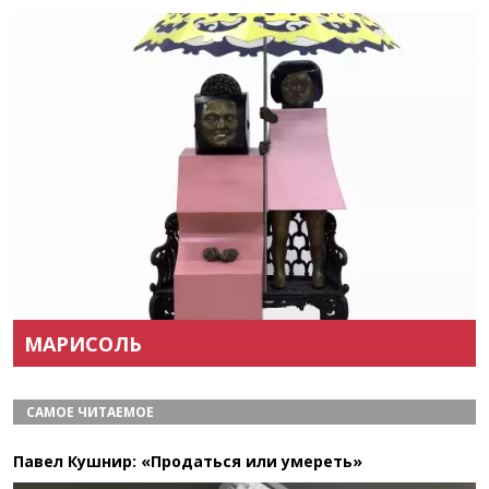
Назад
Вперёд
МАРИСОЛЬ
САМОЕ ЧИТАЕМОЕ
Павел Кушнир: «Продаться или умереть»