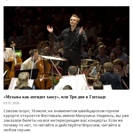
«Музыка как антидот хаосу», или Три дня в Гштааде
03.07.2026
Совсем скоро, 16 июля, на знаменитом швейцарском горном
курорте откроется Фестиваль имени Менухина. Надеюсь, вы уже
заказали билеты на все интересующие вас концерты. Если же
почему-то нет, то читайте и действуйте! Впрочем, читайте в
любом случае.