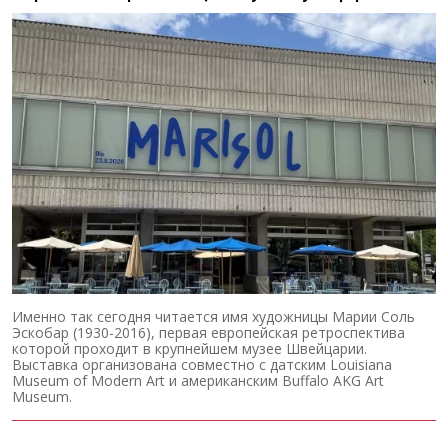
Именно так сегодня читается имя художницы Марии Соль
Эскобар (1930-2016), первая европейская ретроспектива
которой проходит в крупнейшем музее Швейцарии.
Выставка организована совместно с датским Louisiana
Museum of Modern Art и американским Buffalo AKG Art
Museum.