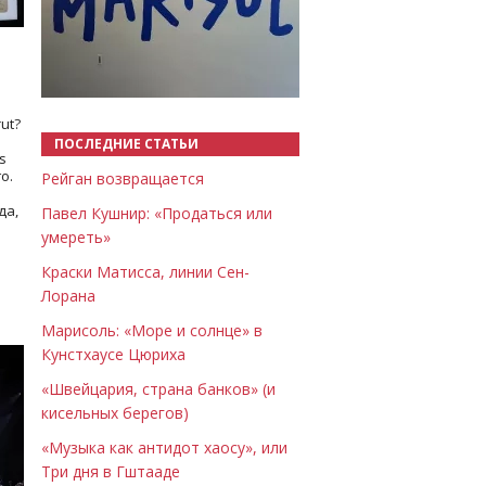
Назад
Вперёд
ut?
ПОСЛЕДНИЕ СТАТЬИ
s
о.
Рейган возвращается
да,
Павел Кушнир: «Продаться или
умереть»
Краски Матисса, линии Сен-
Лорана
Марисоль: «Море и солнце» в
Кунстхаусе Цюриха
«Швейцария, страна банков» (и
кисельных берегов)
«Музыка как антидот хаосу», или
Три дня в Гштааде