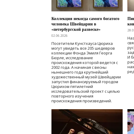
Коллекция некогда самого богатого
Пик
человека Швейцарии в
кон
«петербургской развеске»
28.0
02.06.2026
Наз
свя
Посетители Кунстхауса Цюриха
рус
могут увидеть все 205 шедевров
зад
коллекции Фонда Эмиля Георга
И б
Бюрле, исследование
рас
происхождения которой ведется с
нах
2002 года. А начиная с весны
ред
нынешнего года крупнейший
художественный музей Швейцарии
запустил финансируемый городом
Цюрихом пятилетний
исследовательский проект с целью
повторного изучения
происхождения произведений.