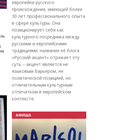
европейки русского
происхождения, имеющей более
30 лет профессионального опыта
в сфере культуры. Она
позиционирует себя как
оль
культурного посредника между
русскими и европейскими
s
традициями; название её блога
дии
«Русский акцент» отражает эту
суть – акцент является не
языковым барьером, не
политической позицией, но
отличительным культурным
отпечатком в европейском
контексте.
АФИША