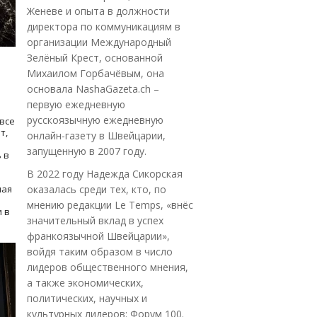
Женеве и опыта в должности
директора по коммуникациям в
организации Международный
Зелёный Крест, основанной
Михаилом Горбачёвым, она
основала NashaGazeta.ch –
первую ежедневную
русскоязычную ежедневную
все
т,
онлайн-газету в Швейцарии,
запущенную в 2007 году.
 в
В 2022 году Надежда Сикорская
ная
оказалась среди тех, кто, по
мнению редакции Le Temps, «внёс
 в
значительный вклад в успех
франкоязычной Швейцарии»,
войдя таким образом в число
лидеров общественного мнения,
а также экономических,
политических, научных и
культурных лидеров: Форум 100.