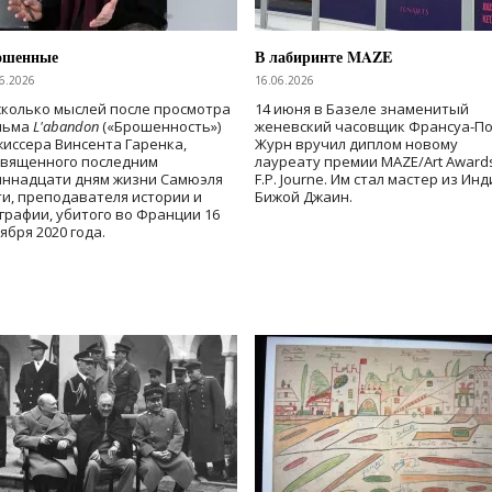
ошенные
В лабиринте MAZE
6.2026
16.06.2026
колько мыслей после просмотра
14 июня в Базеле знаменитый
льма
L'abandon
(«Брошенность»)
женевский часовщик Франсуа-П
иссера Винсента Гаренка,
Журн вручил диплом новому
священного последним
лауреату премии MAZE/Art Award
иннадцати дням жизни Самюэля
F.P. Journe. Им стал мастер из Ин
и, преподавателя истории и
Бижой Джаин.
графии, убитого во Франции 16
ября 2020 года.