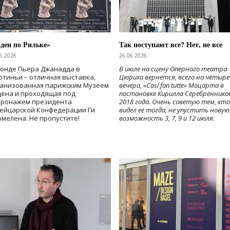
ден по Рильке»
Так поступают все? Нет, не все
6.2026
26.06.2026
Фонде Пьера Джанадда в
В июле на сцену Оперного театра
тиньи – отличная выставка,
Цюриха вернется, всего на четыре
ганизованная парижским Музеем
вечера, «Cosí fan tutte» Моцарта в
дена и проходящая под
постановке Кирилла Серебреннико
тронажем президента
2018 года. Очень советую тем, кто
ейцарской Конфедерации Ги
видел ее тогда, не упустить новую
мелена. Не пропустите!
возможность 3, 7, 9 и 12 июля.