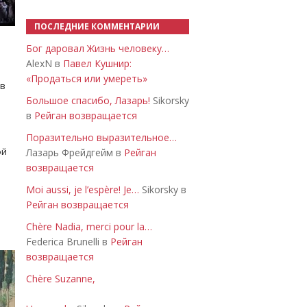
ПОСЛЕДНИЕ КОММЕНТАРИИ
Бог даровал Жизнь человеку…
AlexN в
Павел Кушнир:
«Продаться или умереть»
 в
Большое спасибо, Лазарь!
Sikorsky
в
Рейган возвращается
Поразительно выразительное…
ой
Лазарь Фрейдгейм в
Рейган
возвращается
Moi aussi, je l’espère! Je…
Sikorsky в
Рейган возвращается
Chère Nadia, merci pour la…
Federica Brunelli в
Рейган
возвращается
Chère Suzanne,