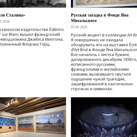
ело Сталина»
Русская загадка в Фонде Яна
Михальского
6.2026
05.06.2026
озаннском издательстве Éditions
r sur Blanc вышел французский
Русский акцент в коллекции Art Br
ревод романа Джайлса Милтона,
Я совершенно не ожидала
полненный Флоранс Герц.
обнаружить его на выставке Écrit
d’Art Brut в Фонде Яна Михальског
Все началось с листка бумаги,
датированного декабрем 1938 го
исписанного русскими,
французскими и английскими
словами, вызвавшего смутное
ощущение чужой трагедии,
зашифрованной в хаотических
строчках и символах.