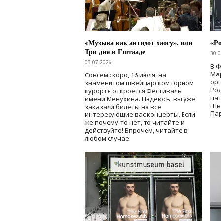
«Музыка как антидот хаосу», или
«Ро
Три дня в Гштааде
30.0
03.07.2026
В 
Мар
Совсем скоро, 16 июля, на
ор
знаменитом швейцарском горном
Ро
курорте откроется Фестиваль
па
имени Менухина. Надеюсь, вы уже
Шв
заказали билеты на все
Пар
интересующие вас концерты. Если
же почему-то нет, то читайте и
действуйте! Впрочем, читайте в
любом случае.