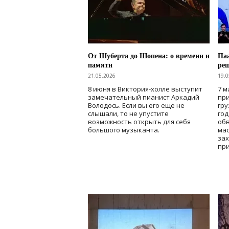
От Шуберта до Шопена: о времени и
Паа
памяти
ре
21.05.2026
19.0
8 июня в Виктория-холле выступит
7 м
замечательный пианист Аркадий
при
Володось. Если вы его еще не
гру
слышали, то не упустите
го
возможность открыть для себя
об
большого музыканта.
мас
зах
при