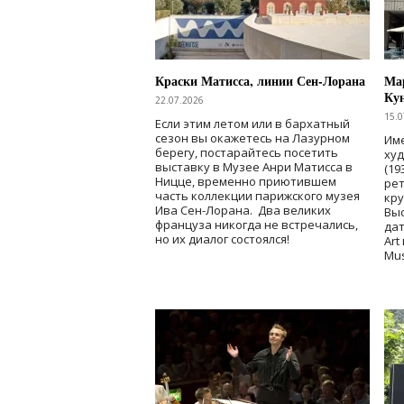
Краски Матисса, линии Сен-Лорана
Мар
Ку
22.07.2026
15.0
Если этим летом или в бархатный
сезон вы окажетесь на Лазурном
Име
берегу, постарайтесь посетить
ху
выставку в Музее Анри Матисса в
(19
Ницце, временно приютившем
рет
часть коллекции парижского музея
кр
Ива Сен-Лорана. Два великих
Выс
француза никогда не встречались,
дат
но их диалог состоялся!
Art
Mu