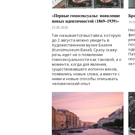
«Первые гомосексуалы: появление
Бр
новых идентичностей (1869–1939)»
19.0
23.06.2026
Нес
фи
Так называется выставка, которую
реж
до 2 августа можно увидеть в
по
Художественном музее Базеля
од
(Kunstmuseum Basel). Сразу скажу:
Пат
речь идет не о появлении
гео
гомосексуальности как таковой, а о
окт
моменте, когда для явления,
существовавшего испокон веков,
появились новые слова, а вместе с
ними и новые способы описывать
человеческий опыт.