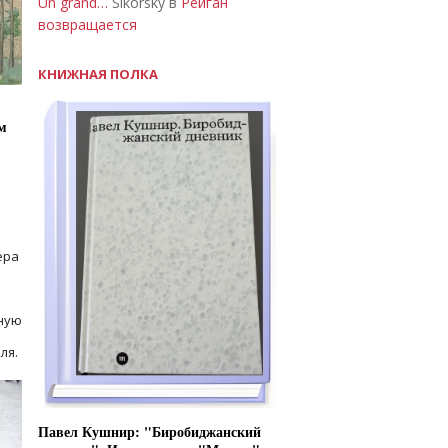
Un grand…
Sikorsky в
Рейган
возвращается
КНИЖНАЯ ПОЛКА
м
ера
ную
ля.
Павел Кушнир: "Биробиджанский