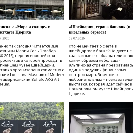
исоль: «Море и солнце» в
«Швейцария, страна банков» (и
нстхаусе Цюриха
кисельных берегов)
7.2026
08.07.2026
нно так сегодня читается имя
Кто не мечтает о счете в
дожницы Марии Соль Эскобар
швейцарском банке? Но даже не 
30-2016), первая европейская
счастливые его обладатели знаю
роспектива которой проходит в
каким образом небольшая
упнейшем музее Швейцарии.
альпийская страна превратилась
тавка организована совместно с
один из ведущих финансовых
ским Louisiana Museum of Modern
центров мира. Вниманию
 и американским Buffalo AKG Art
любознательных – познаватель
seum.
выставка, которая идет сейчас в
Национальном музее Швейцарии
Цюрихе.