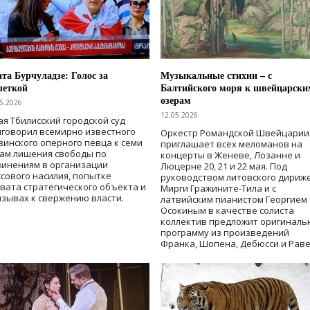
та Бурчуладзе: Голос за
Музыкальные стихии – с
шеткой
Балтийского моря к швейцарски
озерам
5.2026
12.05.2026
ая Тбилисский городской суд
говорил всемирно известного
Оркестр Романдской Швейцарии
зинского оперного певца к семи
приглашает всех меломанов на
дам лишения свободы
по
концерты в Женеве, Лозанне и
винениям в организации
Люцерне 20, 21 и 22 мая. Под
сового насилия, попытке
руководством литовского дириж
вата стратегического объекта и
Мирги Гражините-Тила и с
зывах к свержению власти
.
латвийским пианистом Георгием
Осокиным в качестве солиста
коллектив предложит оригиналь
программу из произведений
Франка, Шопена, Дебюсси и Раве