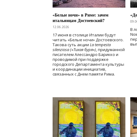
«Белые ночи» в Риме: зачем
«Д
итальянцам Достоевский?
09.0
12.06.2026
В л
Noi
17 июня в столице Италии будут
пе
читать «Белые ночи» Достоевского.
вы
Такова суть акции
La tempesta
silenziosa (
«
Тихая буря
»
)
, придуманной
писателем Алессандро Барикко и
проводимой при поддержке
городского Департамента культуры
и координации инициатив,
связанных с Днем памяти Рима.