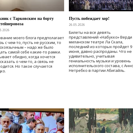
ник с Тарковским на борту
Пусть побеждает хор!
тейнеровоза
26.05.2026
5.2026
Билеты на все девять
представлений «Набукко» Верди
вание моего блога предполагает
миланском театре Ла Скала,
зь с чем-то, пусть не русским, то
последний из которых пройдет 9
скоязычным – надо же было
июня, давно распроданы. Что не
ать самой себе какие-то рамки.
удивительно, учитывая
ывает обидно, когда хочется
гениальность музыки и уровень
сказать о чем-то, а связь не
исполнительского состава, с Анн
одится. Но такое случается
Нетребко в партии Абигайль.
ко.