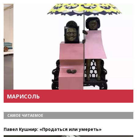
Назад
Вперёд
МАРИСОЛЬ
САМОЕ ЧИТАЕМОЕ
Павел Кушнир: «Продаться или умереть»