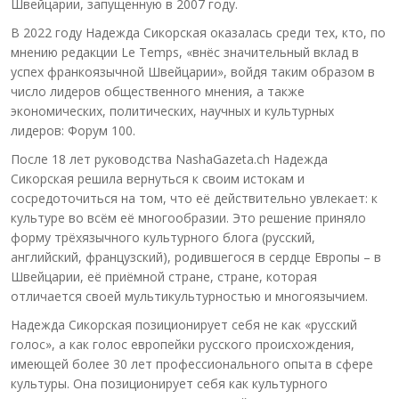
Швейцарии, запущенную в 2007 году.
В 2022 году Надежда Сикорская оказалась среди тех, кто, по
мнению редакции Le Temps, «внёс значительный вклад в
успех франкоязычной Швейцарии», войдя таким образом в
число лидеров общественного мнения, а также
экономических, политических, научных и культурных
лидеров: Форум 100.
После 18 лет руководства NashaGazeta.ch Надежда
Сикорская решила вернуться к своим истокам и
сосредоточиться на том, что её действительно увлекает: к
культуре во всём её многообразии. Это решение приняло
форму трёхязычного культурного блога (русский,
английский, французский), родившегося в сердце Европы – в
Швейцарии, её приёмной стране, стране, которая
отличается своей мультикультурностью и многоязычием.
Надежда Сикорская позиционирует себя не как «русский
голос», а как голос европейки русского происхождения,
имеющей более 30 лет профессионального опыта в сфере
культуры. Она позиционирует себя как культурного