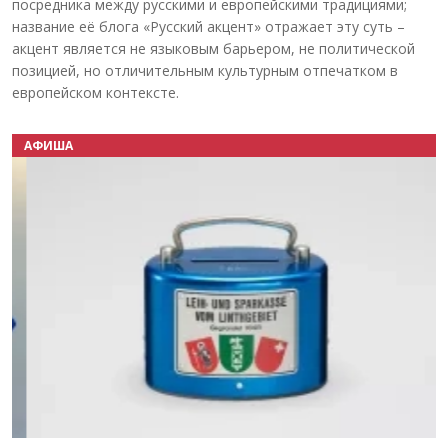
посредника между русскими и европейскими традициями;
название её блога «Русский акцент» отражает эту суть –
акцент является не языковым барьером, не политической
позицией, но отличительным культурным отпечатком в
европейском контексте.
АФИША
Назад
Вперёд