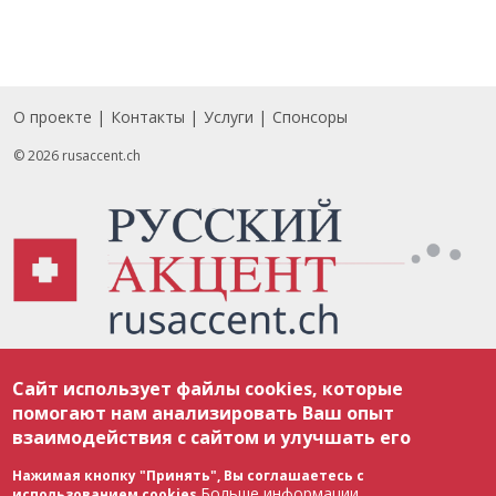
О проекте
Контакты
Услуги
Спонсоры
Footer
© 2026 rusaccent.ch
Все материалы, размещенные на веб-сайте rusaccent.ch, охраняются в
Сайт использует файлы cookies, которые
соответствии с законодательством Швейцарии об авторском праве и
международными соглашениями. Полное или частичное использование
помогают нам анализировать Ваш опыт
материалов возможно только с разрешения редакции. В случае полного
взаимодействия с сайтом и улучшать его
или частичного воспроизведения материалов сайта rusaccent.ch,
ОБЯЗАТЕЛЬНА АКТИВНАЯ ГИПЕРССЫЛКА на конкретный заимствованный
текст. Фотоизображения, размещенные редакцией rusaccent.ch, являются
Нажимая кнопку "Принять", Вы соглашаетесь с
ее исключительной собственностью. Полное или частичное
Больше информации
использованием cookies