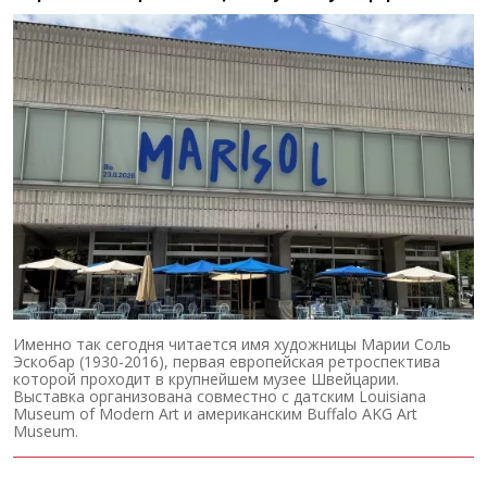
Именно так сегодня читается имя художницы Марии Соль
Эскобар (1930-2016), первая европейская ретроспектива
которой проходит в крупнейшем музее Швейцарии.
Выставка организована совместно с датским Louisiana
Museum of Modern Art и американским Buffalo AKG Art
Museum.