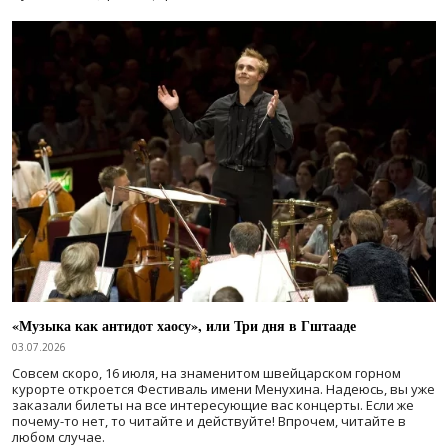
«Музыка как антидот хаосу», или Три дня в Гштааде
03.07.2026
Совсем скоро, 16 июля, на знаменитом швейцарском горном
курорте откроется Фестиваль имени Менухина. Надеюсь, вы уже
заказали билеты на все интересующие вас концерты. Если же
почему-то нет, то читайте и действуйте! Впрочем, читайте в
любом случае.