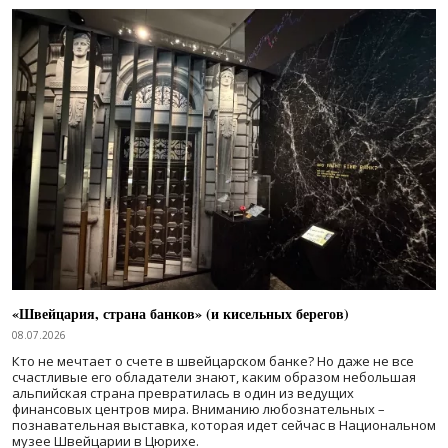
«Швейцария, страна банков» (и кисельных берегов)
08.07.2026
Кто не мечтает о счете в швейцарском банке? Но даже не все
счастливые его обладатели знают, каким образом небольшая
альпийская страна превратилась в один из ведущих
финансовых центров мира. Вниманию любознательных –
познавательная выставка, которая идет сейчас в Национальном
музее Швейцарии в Цюрихе.