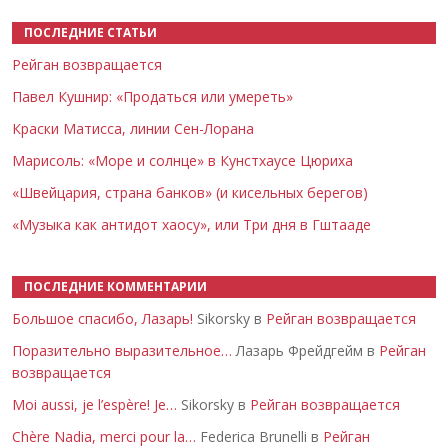
ПОСЛЕДНИЕ СТАТЬИ
Рейган возвращается
Павел Кушнир: «Продаться или умереть»
Краски Матисса, линии Сен-Лорана
Марисоль: «Море и солнце» в Кунстхаусе Цюриха
«Швейцария, страна банков» (и кисельных берегов)
«Музыка как антидот хаосу», или Три дня в Гштааде
ПОСЛЕДНИЕ КОММЕНТАРИИ
Большое спасибо, Лазарь!
Sikorsky в
Рейган возвращается
Поразительно выразительное…
Лазарь Фрейдгейм в
Рейган
возвращается
Moi aussi, je l’espère! Je…
Sikorsky в
Рейган возвращается
Chère Nadia, merci pour la…
Federica Brunelli в
Рейган