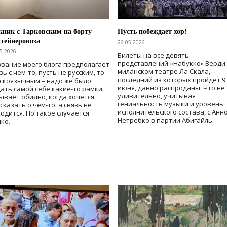
ник с Тарковским на борту
Пусть побеждает хор!
тейнеровоза
26.05.2026
5.2026
Билеты на все девять
представлений «Набукко» Верди
вание моего блога предполагает
миланском театре Ла Скала,
зь с чем-то, пусть не русским, то
последний из которых пройдет 9
скоязычным – надо же было
июня, давно распроданы. Что не
ать самой себе какие-то рамки.
удивительно, учитывая
ывает обидно, когда хочется
гениальность музыки и уровень
сказать о чем-то, а связь не
исполнительского состава, с Анн
одится. Но такое случается
Нетребко в партии Абигайль.
ко.