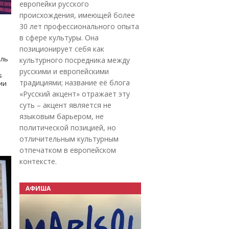
европейки русского
происхождения, имеющей более
30 лет профессионального опыта
в сфере культуры. Она
позиционирует себя как
оль
культурного посредника между
русскими и европейскими
s
традициями; название её блога
дии
«Русский акцент» отражает эту
суть – акцент является не
языковым барьером, не
политической позицией, но
отличительным культурным
отпечатком в европейском
контексте.
АФИША