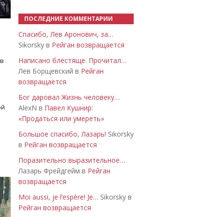
ПОСЛЕДНИЕ КОММЕНТАРИИ
Спасибо, Лев Аронович, за…
Sikorsky в
Рейган возвращается
Написано блестяще. Прочитал…
 в
Лев Борщевский в
Рейган
возвращается
Бог даровал Жизнь человеку…
ой
AlexN в
Павел Кушнир:
«Продаться или умереть»
Большое спасибо, Лазарь!
Sikorsky
в
Рейган возвращается
Поразительно выразительное…
Лазарь Фрейдгейм в
Рейган
возвращается
Moi aussi, je l’espère! Je…
Sikorsky в
Рейган возвращается