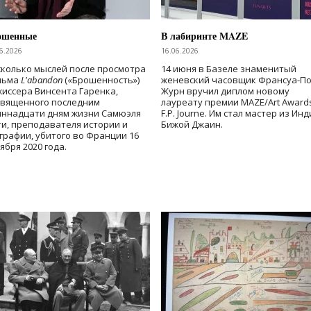
ошенные
В лабиринте MAZE
6.2026
16.06.2026
колько мыслей после просмотра
14 июня в Базеле знаменитый
льма
L'abandon
(«Брошенность»)
женевский часовщик Франсуа-П
иссера Винсента Гаренка,
Журн вручил диплом новому
священного последним
лауреату премии MAZE/Art Award
иннадцати дням жизни Самюэля
F.P. Journe. Им стал мастер из Ин
и, преподавателя истории и
Бижой Джаин.
графии, убитого во Франции 16
ября 2020 года.