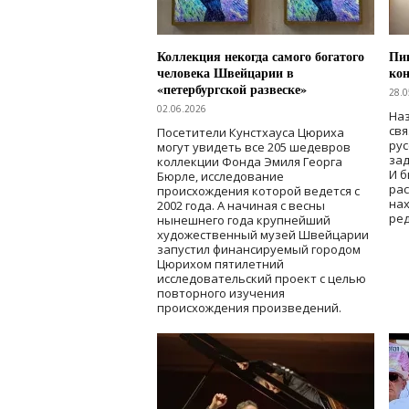
Коллекция некогда самого богатого
Пик
человека Швейцарии в
кон
«петербургской развеске»
28.0
02.06.2026
Наз
свя
Посетители Кунстхауса Цюриха
рус
могут увидеть все 205 шедевров
зад
коллекции Фонда Эмиля Георга
И б
Бюрле, исследование
рас
происхождения которой ведется с
нах
2002 года. А начиная с весны
ред
нынешнего года крупнейший
художественный музей Швейцарии
запустил финансируемый городом
Цюрихом пятилетний
исследовательский проект с целью
повторного изучения
происхождения произведений.