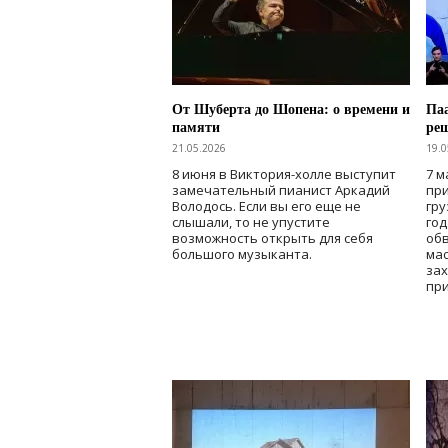
От Шуберта до Шопена: о времени и
Паа
памяти
ре
21.05.2026
19.0
8 июня в Виктория-холле выступит
7 м
замечательный пианист Аркадий
при
Володось. Если вы его еще не
гру
слышали, то не упустите
го
возможность открыть для себя
об
большого музыканта.
мас
зах
при