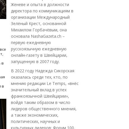
Женеве и опыта в должности
директора по коммуникациям в
организации Международный
Зелёный Крест, основанной
Михаилом Горбачёвым, она
основала NashaGazeta.ch –
первую ежедневную
русскоязычную ежедневную
все
т,
онлайн-газету в Швейцарии,
запущенную в 2007 году.
 в
В 2022 году Надежда Сикорская
ная
оказалась среди тех, кто, по
мнению редакции Le Temps, «внёс
 в
значительный вклад в успех
франкоязычной Швейцарии»,
войдя таким образом в число
лидеров общественного мнения,
а также экономических,
политических, научных и
культурных лидеров: Форум 100.