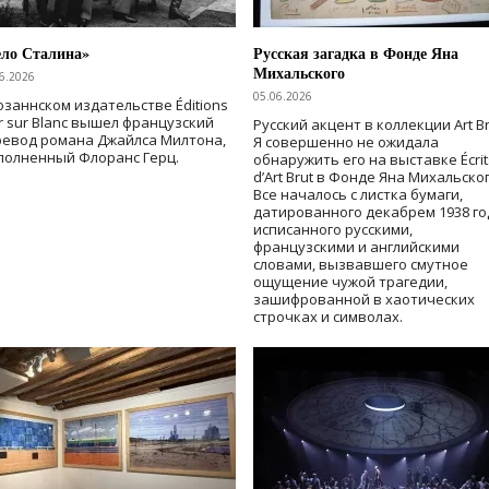
ело Сталина»
Русская загадка в Фонде Яна
Михальского
6.2026
05.06.2026
озаннском издательстве Éditions
r sur Blanc вышел французский
Русский акцент в коллекции Art Br
ревод романа Джайлса Милтона,
Я совершенно не ожидала
полненный Флоранс Герц.
обнаружить его на выставке Écrit
d’Art Brut в Фонде Яна Михальског
Все началось с листка бумаги,
датированного декабрем 1938 го
исписанного русскими,
французскими и английскими
словами, вызвавшего смутное
ощущение чужой трагедии,
зашифрованной в хаотических
строчках и символах.