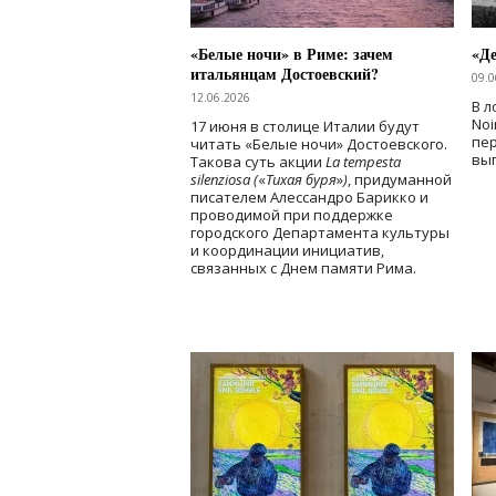
«Белые ночи» в Риме: зачем
«Д
итальянцам Достоевский?
09.0
12.06.2026
В л
Noi
17 июня в столице Италии будут
пе
читать «Белые ночи» Достоевского.
вы
Такова суть акции
La tempesta
silenziosa (
«
Тихая буря
»
)
, придуманной
писателем Алессандро Барикко и
проводимой при поддержке
городского Департамента культуры
и координации инициатив,
связанных с Днем памяти Рима.