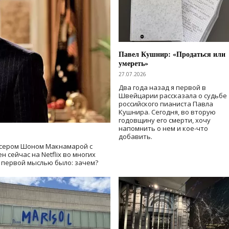
Павел Кушнир: «Продаться или
умереть»
27.07.2026
Два года назад я первой в
Швейцарии рассказала о судьбе
российского пианиста Павла
Кушнира. Сегодня, во вторую
годовщину его смерти, хочу
напомнить о нем и кое-что
добавить.
сером Шоном Макнамарой с
 сейчас на Netflix во многих
й первой мыслью было: зачем?