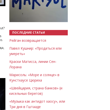
Назад
Вперёд
ut?
ПОСЛЕДНИЕ СТАТЬИ
s
о.
Рейган возвращается
да,
Павел Кушнир: «Продаться или
умереть»
Краски Матисса, линии Сен-
Лорана
Марисоль: «Море и солнце» в
Кунстхаусе Цюриха
«Швейцария, страна банков» (и
кисельных берегов)
«Музыка как антидот хаосу», или
Три дня в Гштааде