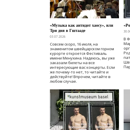
«Музыка как антидот хаосу», или
«Ро
Три дня в Гштааде
30.0
03.07.2026
В 
Мар
Совсем скоро, 16 июля, на
ор
знаменитом швейцарском горном
Ро
курорте откроется Фестиваль
па
имени Менухина. Надеюсь, вы уже
Шв
заказали билеты на все
Пар
интересующие вас концерты. Если
же почему-то нет, то читайте и
действуйте! Впрочем, читайте в
любом случае.