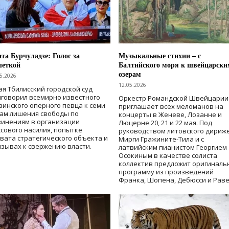
та Бурчуладзе: Голос за
Музыкальные стихии – с
шеткой
Балтийского моря к швейцарски
озерам
5.2026
12.05.2026
ая Тбилисский городской суд
говорил всемирно известного
Оркестр Романдской Швейцарии
зинского оперного певца к семи
приглашает всех меломанов на
дам лишения свободы
по
концерты в Женеве, Лозанне и
винениям в организации
Люцерне 20, 21 и 22 мая. Под
сового насилия, попытке
руководством литовского дириж
вата стратегического объекта и
Мирги Гражините-Тила и с
зывах к свержению власти
.
латвийским пианистом Георгием
Осокиным в качестве солиста
коллектив предложит оригиналь
программу из произведений
Франка, Шопена, Дебюсси и Раве