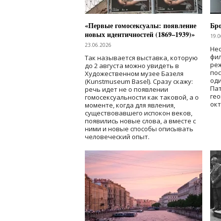
«Первые гомосексуалы: появление
Бр
новых идентичностей (1869–1939)»
19.0
23.06.2026
Нес
фи
Так называется выставка, которую
реж
до 2 августа можно увидеть в
по
Художественном музее Базеля
од
(Kunstmuseum Basel). Сразу скажу:
Пат
речь идет не о появлении
гео
гомосексуальности как таковой, а о
окт
моменте, когда для явления,
существовавшего испокон веков,
появились новые слова, а вместе с
ними и новые способы описывать
человеческий опыт.