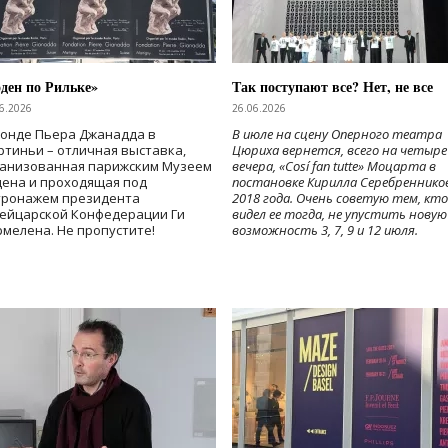
ден по Рильке»
Так поступают все? Нет, не все
6.2026
26.06.2026
Фонде Пьера Джанадда в
В июле на сцену Оперного театра
тиньи – отличная выставка,
Цюриха вернется, всего на четыре
ганизованная парижским Музеем
вечера, «Cosí fan tutte» Моцарта в
дена и проходящая под
постановке Кирилла Серебреннико
тронажем президента
2018 года. Очень советую тем, кто
ейцарской Конфедерации Ги
видел ее тогда, не упустить новую
мелена. Не пропустите!
возможность 3, 7, 9 и 12 июля.