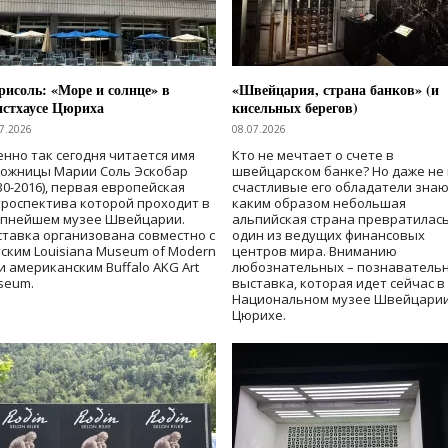
исоль: «Море и солнце» в
«Швейцария, страна банков» (и
нстхаусе Цюриха
кисельных берегов)
7.2026
08.07.2026
нно так сегодня читается имя
Кто не мечтает о счете в
дожницы Марии Соль Эскобар
швейцарском банке? Но даже не 
30-2016), первая европейская
счастливые его обладатели знаю
роспектива которой проходит в
каким образом небольшая
упнейшем музее Швейцарии.
альпийская страна превратилась
тавка организована совместно с
один из ведущих финансовых
ским Louisiana Museum of Modern
центров мира. Вниманию
 и американским Buffalo AKG Art
любознательных – познаватель
seum.
выставка, которая идет сейчас в
Национальном музее Швейцарии
Цюрихе.