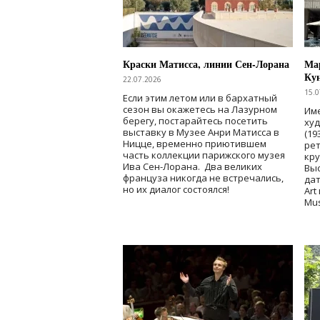
Краски Матисса, линии Сен-Лорана
Мар
Ку
22.07.2026
15.0
Если этим летом или в бархатный
сезон вы окажетесь на Лазурном
Име
берегу, постарайтесь посетить
ху
выставку в Музее Анри Матисса в
(19
Ницце, временно приютившем
рет
часть коллекции парижского музея
кр
Ива Сен-Лорана. Два великих
Выс
француза никогда не встречались,
дат
но их диалог состоялся!
Art
Mu