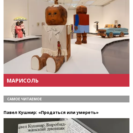
Назад
Вперёд
МАРИСОЛЬ
САМОЕ ЧИТАЕМОЕ
Павел Кушнир: «Продаться или умереть»