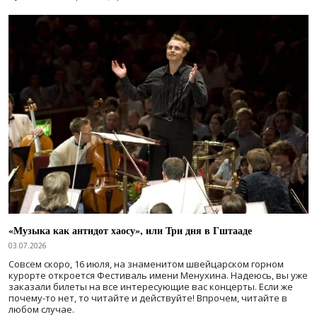
«Музыка как антидот хаосу», или Три дня в Гштааде
03.07.2026
Совсем скоро, 16 июля, на знаменитом швейцарском горном
курорте откроется Фестиваль имени Менухина. Надеюсь, вы уже
заказали билеты на все интересующие вас концерты. Если же
почему-то нет, то читайте и действуйте! Впрочем, читайте в
любом случае.