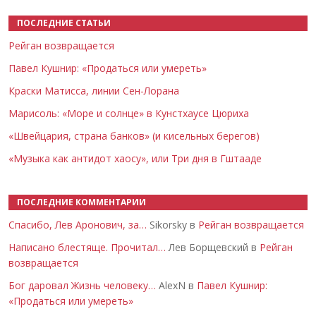
ПОСЛЕДНИЕ СТАТЬИ
Рейган возвращается
Павел Кушнир: «Продаться или умереть»
Краски Матисса, линии Сен-Лорана
Марисоль: «Море и солнце» в Кунстхаусе Цюриха
«Швейцария, страна банков» (и кисельных берегов)
«Музыка как антидот хаосу», или Три дня в Гштааде
ПОСЛЕДНИЕ КОММЕНТАРИИ
Спасибо, Лев Аронович, за…
Sikorsky в
Рейган возвращается
Написано блестяще. Прочитал…
Лев Борщевский в
Рейган
возвращается
Бог даровал Жизнь человеку…
AlexN в
Павел Кушнир:
«Продаться или умереть»