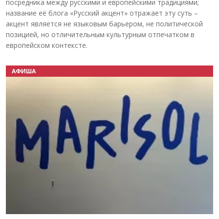
посредника между русскими и европейскими традициями;
название её блога «Русский акцент» отражает эту суть –
акцент является не языковым барьером, не политической
позицией, но отличительным культурным отпечатком в
европейском контексте.
АФИША
Назад
Вперёд