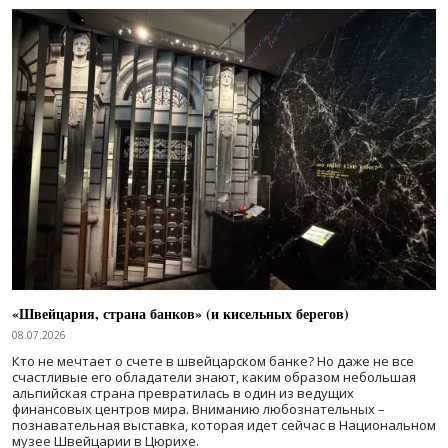
«Швейцария, страна банков» (и кисельных берегов)
08.07.2026
Кто не мечтает о счете в швейцарском банке? Но даже не все
счастливые его обладатели знают, каким образом небольшая
альпийская страна превратилась в один из ведущих
финансовых центров мира. Вниманию любознательных –
познавательная выставка, которая идет сейчас в Национальном
музее Швейцарии в Цюрихе.