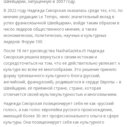
Швейцарии, запущенную в 2007 году.
В 2022 году Надежда Сикорская оказалась среди тех, кто, по
мнению редакции Le Temps, «внёс значительный вклад в
успех франкоязычной Швейцарии», войдя таким образом в
число лидеров общественного мнения, а также
экономических, политических, научных и культурных
лидеров: Форум 100.
После 18 лет руководства NashaGazeta.ch Надежда
Сикорская решила вернуться к своим истокам и
сосредоточиться на том, что её действительно увлекает: к
культуре во всём её многообразии. Это решение приняло
форму трёхязычного культурного блога (русский,
английский, французский), родившегося в сердце Европы – в
Швейцарии, её приёмной стране, стране, которая
отличается своей мультикультурностью и многоязычием.
Надежда Сикорская позиционирует себя не как «русский
голос», а как голос европейки русского происхождения,
имеющей более 30 лет профессионального опыта в сфере
культуры. Она позиционирует себя как культурного