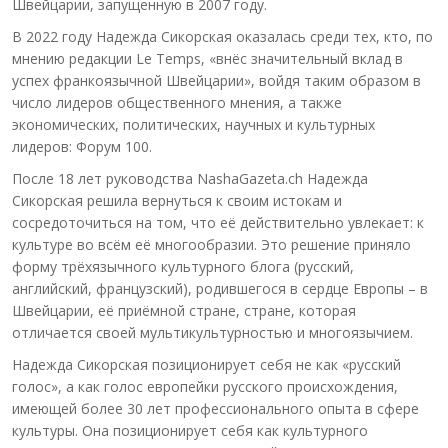
Швейцарии, запущенную в 2007 году.
В 2022 году Надежда Сикорская оказалась среди тех, кто, по
мнению редакции Le Temps, «внёс значительный вклад в
успех франкоязычной Швейцарии», войдя таким образом в
число лидеров общественного мнения, а также
экономических, политических, научных и культурных
лидеров: Форум 100.
После 18 лет руководства NashaGazeta.ch Надежда
Сикорская решила вернуться к своим истокам и
сосредоточиться на том, что её действительно увлекает: к
культуре во всём её многообразии. Это решение приняло
форму трёхязычного культурного блога (русский,
английский, французский), родившегося в сердце Европы – в
Швейцарии, её приёмной стране, стране, которая
отличается своей мультикультурностью и многоязычием.
Надежда Сикорская позиционирует себя не как «русский
голос», а как голос европейки русского происхождения,
имеющей более 30 лет профессионального опыта в сфере
культуры. Она позиционирует себя как культурного