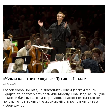
«Музыка как антидот хаосу», или Три дня в Гштааде
03.07.2026
Совсем скоро, 16 июля, на знаменитом швейцарском горном
курорте откроется Фестиваль имени Менухина. Надеюсь, вы уже
заказали билеты на все интересующие вас концерты. Если же
почему-то нет, то читайте и действуйте! Впрочем, читайте в
любом случае.