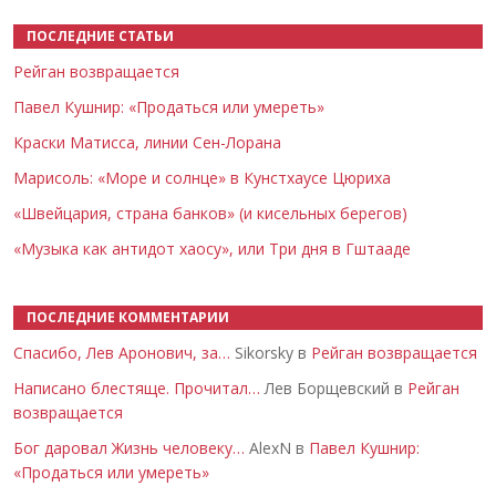
ПОСЛЕДНИЕ СТАТЬИ
Рейган возвращается
Павел Кушнир: «Продаться или умереть»
Краски Матисса, линии Сен-Лорана
Марисоль: «Море и солнце» в Кунстхаусе Цюриха
«Швейцария, страна банков» (и кисельных берегов)
«Музыка как антидот хаосу», или Три дня в Гштааде
ПОСЛЕДНИЕ КОММЕНТАРИИ
Спасибо, Лев Аронович, за…
Sikorsky в
Рейган возвращается
Написано блестяще. Прочитал…
Лев Борщевский в
Рейган
возвращается
Бог даровал Жизнь человеку…
AlexN в
Павел Кушнир:
«Продаться или умереть»