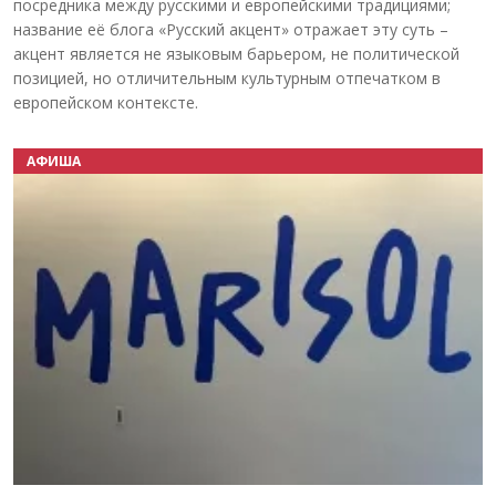
посредника между русскими и европейскими традициями;
название её блога «Русский акцент» отражает эту суть –
акцент является не языковым барьером, не политической
позицией, но отличительным культурным отпечатком в
европейском контексте.
АФИША
Назад
Вперёд