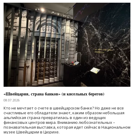
«Швейцария, страна банков» (и кисельных берегов)
08.07.2026
Кто не мечтает о счете в швейцарском банке? Но даже не все
счастливые его обладатели знают, каким образом небольшая
альпийская страна превратилась в один из ведущих
финансовых центров мира. Вниманию любознательных –
познавательная выставка, которая идет сейчас в Национальном
музее Швейцарии в Цюрихе.