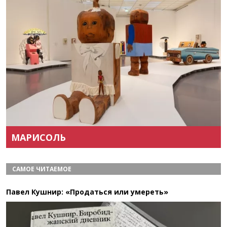
Назад
Вперёд
МАРИСОЛЬ
САМОЕ ЧИТАЕМОЕ
Павел Кушнир: «Продаться или умереть»