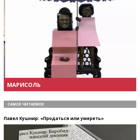
Назад
Вперёд
МАРИСОЛЬ
САМОЕ ЧИТАЕМОЕ
Павел Кушнир: «Продаться или умереть»