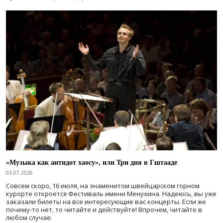
«Музыка как антидот хаосу», или Три дня в Гштааде
03.07.2026
Совсем скоро, 16 июля, на знаменитом швейцарском горном
курорте откроется Фестиваль имени Менухина. Надеюсь, вы уже
заказали билеты на все интересующие вас концерты. Если же
почему-то нет, то читайте и действуйте! Впрочем, читайте в
любом случае.