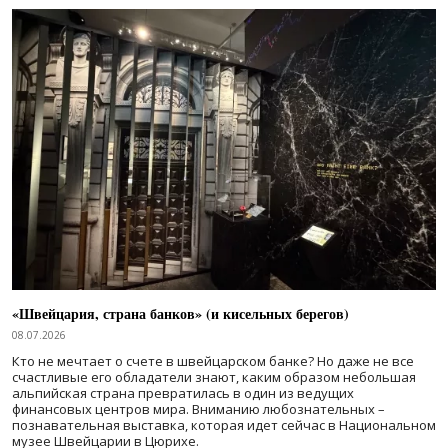
«Швейцария, страна банков» (и кисельных берегов)
08.07.2026
Кто не мечтает о счете в швейцарском банке? Но даже не все
счастливые его обладатели знают, каким образом небольшая
альпийская страна превратилась в один из ведущих
финансовых центров мира. Вниманию любознательных –
познавательная выставка, которая идет сейчас в Национальном
музее Швейцарии в Цюрихе.