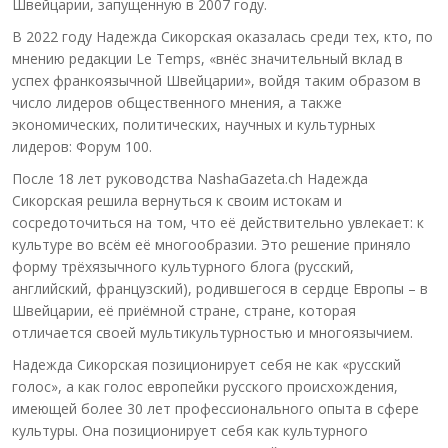
Швейцарии, запущенную в 2007 году.
В 2022 году Надежда Сикорская оказалась среди тех, кто, по
мнению редакции Le Temps, «внёс значительный вклад в
успех франкоязычной Швейцарии», войдя таким образом в
число лидеров общественного мнения, а также
экономических, политических, научных и культурных
лидеров: Форум 100.
После 18 лет руководства NashaGazeta.ch Надежда
Сикорская решила вернуться к своим истокам и
сосредоточиться на том, что её действительно увлекает: к
культуре во всём её многообразии. Это решение приняло
форму трёхязычного культурного блога (русский,
английский, французский), родившегося в сердце Европы – в
Швейцарии, её приёмной стране, стране, которая
отличается своей мультикультурностью и многоязычием.
Надежда Сикорская позиционирует себя не как «русский
голос», а как голос европейки русского происхождения,
имеющей более 30 лет профессионального опыта в сфере
культуры. Она позиционирует себя как культурного