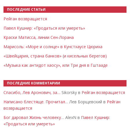
ПОСЛЕДНИЕ СТАТЬИ
Рейган возвращается
Павел Кушнир: «Продаться или умереть»
Краски Матисса, линии Сен-Лорана
Марисоль: «Море и солнце» в Кунстхаусе Цюриха
«Швейцария, страна банков» (и кисельных берегов)
«Музыка как антидот хаосу», или Три дня в Гштааде
ПОСЛЕДНИЕ КОММЕНТАРИИ
Спасибо, Лев Аронович, за…
Sikorsky в
Рейган возвращается
Написано блестяще. Прочитал…
Лев Борщевский в
Рейган
возвращается
Бог даровал Жизнь человеку…
AlexN в
Павел Кушнир:
«Продаться или умереть»