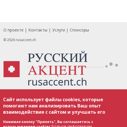
О проекте
Контакты
Услуги
Спонсоры
Footer
© 2026 rusaccent.ch
Все материалы, размещенные на веб-сайте rusaccent.ch, охраняются в
Сайт использует файлы cookies, которые
соответствии с законодательством Швейцарии об авторском праве и
международными соглашениями. Полное или частичное использование
помогают нам анализировать Ваш опыт
материалов возможно только с разрешения редакции. В случае полного
взаимодействия с сайтом и улучшать его
или частичного воспроизведения материалов сайта rusaccent.ch,
ОБЯЗАТЕЛЬНА АКТИВНАЯ ГИПЕРССЫЛКА на конкретный заимствованный
текст. Фотоизображения, размещенные редакцией rusaccent.ch, являются
Нажимая кнопку "Принять", Вы соглашаетесь с
ее исключительной собственностью. Полное или частичное
Больше информации
использованием cookies