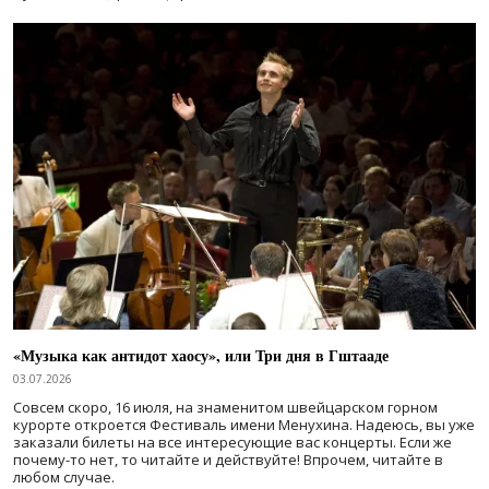
«Музыка как антидот хаосу», или Три дня в Гштааде
03.07.2026
Совсем скоро, 16 июля, на знаменитом швейцарском горном
курорте откроется Фестиваль имени Менухина. Надеюсь, вы уже
заказали билеты на все интересующие вас концерты. Если же
почему-то нет, то читайте и действуйте! Впрочем, читайте в
любом случае.