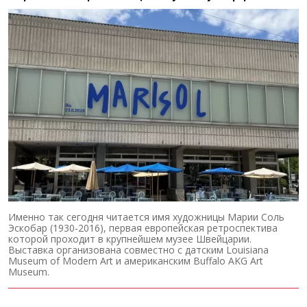
Именно так сегодня читается имя художницы Марии Соль
Эскобар (1930-2016), первая европейская ретроспектива
которой проходит в крупнейшем музее Швейцарии.
Выставка организована совместно с датским Louisiana
Museum of Modern Art и американским Buffalo AKG Art
Museum.