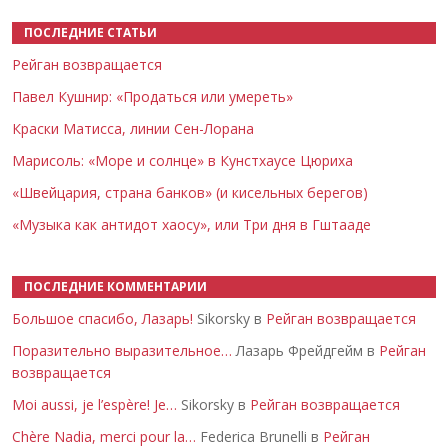
ПОСЛЕДНИЕ СТАТЬИ
Рейган возвращается
Павел Кушнир: «Продаться или умереть»
Краски Матисса, линии Сен-Лорана
Марисоль: «Море и солнце» в Кунстхаусе Цюриха
«Швейцария, страна банков» (и кисельных берегов)
«Музыка как антидот хаосу», или Три дня в Гштааде
ПОСЛЕДНИЕ КОММЕНТАРИИ
Большое спасибо, Лазарь!
Sikorsky в
Рейган возвращается
Поразительно выразительное…
Лазарь Фрейдгейм в
Рейган
возвращается
Moi aussi, je l’espère! Je…
Sikorsky в
Рейган возвращается
Chère Nadia, merci pour la…
Federica Brunelli в
Рейган