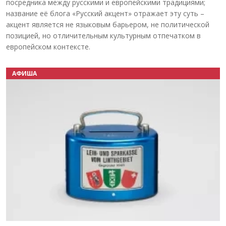
посредника между русскими и европейскими традициями;
название её блога «Русский акцент» отражает эту суть –
акцент является не языковым барьером, не политической
позицией, но отличительным культурным отпечатком в
европейском контексте.
АФИША
Назад
Вперёд