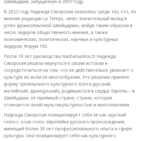
Швейцарии, запущенную в 2007 году.
В 2022 году Надежда Сикорская оказалась среди тех, кто, по
мнению редакции Le Temps, «внёс значительный вклад в
успех франкоязычной Швейцарии», войдя таким образом в
число лидеров общественного мнения, а также
экономических, политических, научных и культурных
лидеров: Форум 100.
После 18 лет руководства NashaGazeta.ch Надежда
Сикорская решила вернуться к своим истокам и
сосредоточиться на том, что её действительно увлекает: к
культуре во всём её многообразии. Это решение приняло
форму трёхязычного культурного блога (русский,
английский, французский), родившегося в сердце Европы – в
Швейцарии, её приёмной стране, стране, которая
отличается своей мультикультурностью и многоязычием.
Надежда Сикорская позиционирует себя не как «русский
голос», а как голос европейки русского происхождения,
имеющей более 30 лет профессионального опыта в сфере
культуры. Она позиционирует себя как культурного