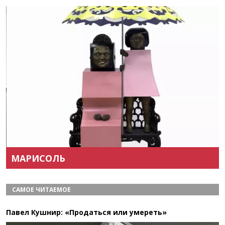
Назад
Вперёд
МАРИСОЛЬ
САМОЕ ЧИТАЕМОЕ
Павел Кушнир: «Продаться или умереть»