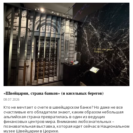
«Швейцария, страна банков» (и кисельных берегов)
08.07.2026
Кто не мечтает о счете в швейцарском банке? Но даже не все
счастливые его обладатели знают, каким образом небольшая
альпийская страна превратилась в один из ведущих
финансовых центров мира. Вниманию любознательных –
познавательная выставка, которая идет сейчас в Национальном
музее Швейцарии в Цюрихе.