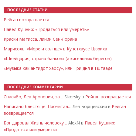
ПОСЛЕДНИЕ СТАТЬИ
Рейган возвращается
Павел Кушнир: «Продаться или умереть»
Краски Матисса, линии Сен-Лорана
Марисоль: «Море и солнце» в Кунстхаусе Цюриха
«Швейцария, страна банков» (и кисельных берегов)
«Музыка как антидот хаосу», или Три дня в Гштааде
ПОСЛЕДНИЕ КОММЕНТАРИИ
Спасибо, Лев Аронович, за…
Sikorsky в
Рейган возвращается
Написано блестяще. Прочитал…
Лев Борщевский в
Рейган
возвращается
Бог даровал Жизнь человеку…
AlexN в
Павел Кушнир:
«Продаться или умереть»