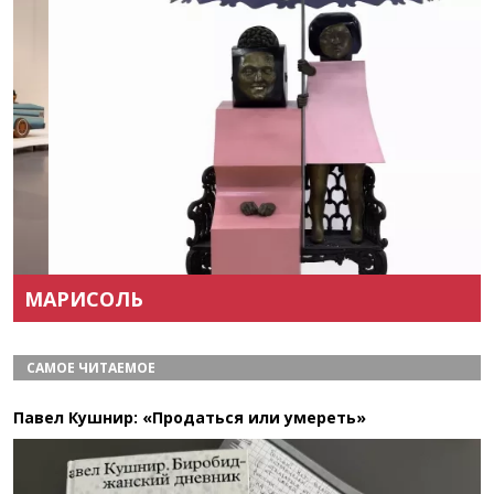
Назад
Вперёд
МАРИСОЛЬ
САМОЕ ЧИТАЕМОЕ
Павел Кушнир: «Продаться или умереть»