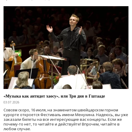
«Музыка как антидот хаосу», или Три дня в Гштааде
03.07.2026
Совсем скоро, 16 июля, на знаменитом швейцарском горном
курорте откроется Фестиваль имени Менухина. Надеюсь, вы уже
заказали билеты на все интересующие вас концерты. Если же
почему-то нет, то читайте и действуйте! Впрочем, читайте в
любом случае.