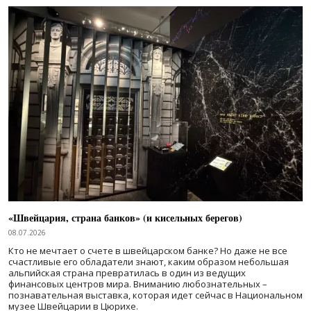
«Швейцария, страна банков» (и кисельных берегов)
08.07.2026
Кто не мечтает о счете в швейцарском банке? Но даже не все
счастливые его обладатели знают, каким образом небольшая
альпийская страна превратилась в один из ведущих
финансовых центров мира. Вниманию любознательных –
познавательная выставка, которая идет сейчас в Национальном
музее Швейцарии в Цюрихе.