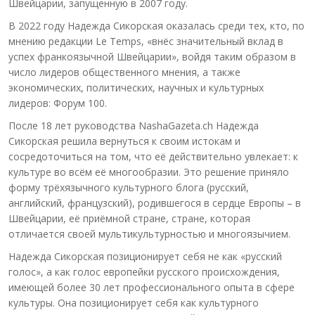
Швейцарии, запущенную в 2007 году.
В 2022 году Надежда Сикорская оказалась среди тех, кто, по
мнению редакции Le Temps, «внёс значительный вклад в
успех франкоязычной Швейцарии», войдя таким образом в
число лидеров общественного мнения, а также
экономических, политических, научных и культурных
лидеров: Форум 100.
После 18 лет руководства NashaGazeta.ch Надежда
Сикорская решила вернуться к своим истокам и
сосредоточиться на том, что её действительно увлекает: к
культуре во всём её многообразии. Это решение приняло
форму трёхязычного культурного блога (русский,
английский, французский), родившегося в сердце Европы – в
Швейцарии, её приёмной стране, стране, которая
отличается своей мультикультурностью и многоязычием.
Надежда Сикорская позиционирует себя не как «русский
голос», а как голос европейки русского происхождения,
имеющей более 30 лет профессионального опыта в сфере
культуры. Она позиционирует себя как культурного