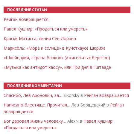
ПОСЛЕДНИЕ СТАТЬИ
Рейган возвращается
Павел Кушнир: «Продаться или умереть»
Краски Матисса, линии Сен-Лорана
Марисоль: «Море и солнце» в Кунстхаусе Цюриха
«Швейцария, страна банков» (и кисельных берегов)
«Музыка как антидот хаосу», или Три дня в Гштааде
ПОСЛЕДНИЕ КОММЕНТАРИИ
Спасибо, Лев Аронович, за…
Sikorsky в
Рейган возвращается
Написано блестяще. Прочитал…
Лев Борщевский в
Рейган
возвращается
Бог даровал Жизнь человеку…
AlexN в
Павел Кушнир:
«Продаться или умереть»