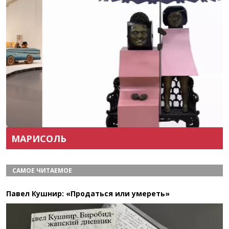
Назад
Вперёд
МАРИСОЛЬ
САМОЕ ЧИТАЕМОЕ
Павел Кушнир: «Продаться или умереть»