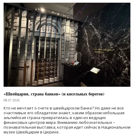
«Швейцария, страна банков» (и кисельных берегов)
08.07.2026
Кто не мечтает о счете в швейцарском банке? Но даже не все
счастливые его обладатели знают, каким образом небольшая
альпийская страна превратилась в один из ведущих
финансовых центров мира. Вниманию любознательных –
познавательная выставка, которая идет сейчас в Национальном
музее Швейцарии в Цюрихе.