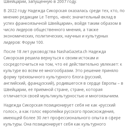
Швейцарии, запущенную в 2007 году.
В 2022 году Надежда Сикорская оказалась среди тех, кто, по
мнению редакции Le Temps, «внёс значительный вклад в
успех франкоязычной Швейцарии», войдя таким образом в
число лидеров общественного мнения, а также
экономических, политических, научных и культурных
лидеров: Форум 100.
После 18 лет руководства NashaGazeta.ch Надежда
Сикорская решила вернуться к своим истокам и
сосредоточиться на том, что её действительно увлекает: к
культуре во всём её многообразии. Это решение приняло
форму трёхязычного культурного блога (русский,
английский, французский), родившегося в сердце Европы – в
Швейцарии, её приёмной стране, стране, которая
отличается своей мультикультурностью и многоязычием.
Надежда Сикорская позиционирует себя не как «русский
голос», а как голос европейки русского происхождения,
имеющей более 30 лет профессионального опыта в сфере
культуры. Она позиционирует себя как культурного