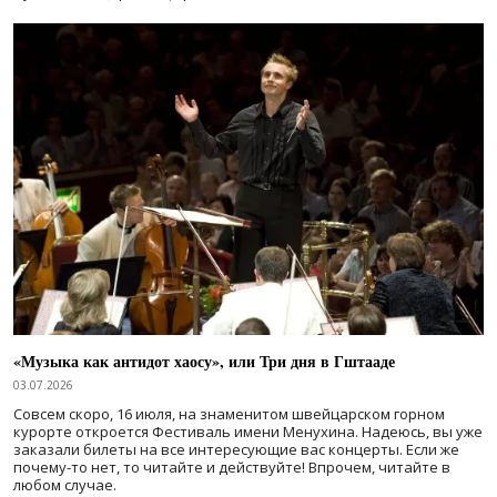
«Музыка как антидот хаосу», или Три дня в Гштааде
03.07.2026
Совсем скоро, 16 июля, на знаменитом швейцарском горном
курорте откроется Фестиваль имени Менухина. Надеюсь, вы уже
заказали билеты на все интересующие вас концерты. Если же
почему-то нет, то читайте и действуйте! Впрочем, читайте в
любом случае.