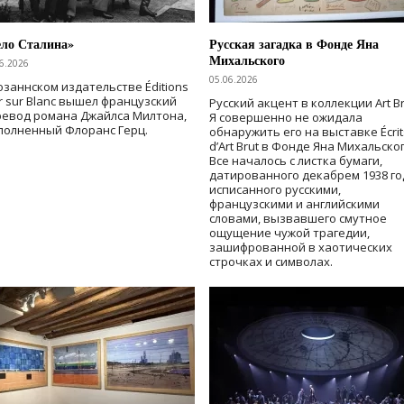
ело Сталина»
Русская загадка в Фонде Яна
Михальского
6.2026
05.06.2026
озаннском издательстве Éditions
r sur Blanc вышел французский
Русский акцент в коллекции Art Br
ревод романа Джайлса Милтона,
Я совершенно не ожидала
полненный Флоранс Герц.
обнаружить его на выставке Écrit
d’Art Brut в Фонде Яна Михальског
Все началось с листка бумаги,
датированного декабрем 1938 го
исписанного русскими,
французскими и английскими
словами, вызвавшего смутное
ощущение чужой трагедии,
зашифрованной в хаотических
строчках и символах.