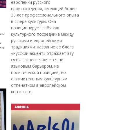
европейки русского
происхождения, имеющей более
30 лет профессионального опыта
в сфере культуры. Она
позиционирует себя как
оль
культурного посредника между
русскими и европейскими
s
традициями; название её блога
дии
«Русский акцент» отражает эту
суть – акцент является не
языковым барьером, не
политической позицией, но
отличительным культурным
отпечатком в европейском
контексте.
АФИША