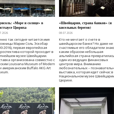
исоль: «Море и солнце» в
«Швейцария, страна банков» (и
нстхаусе Цюриха
кисельных берегов)
7.2026
08.07.2026
нно так сегодня читается имя
Кто не мечтает о счете в
дожницы Марии Соль Эскобар
швейцарском банке? Но даже не 
30-2016), первая европейская
счастливые его обладатели знаю
роспектива которой проходит в
каким образом небольшая
упнейшем музее Швейцарии.
альпийская страна превратилась
тавка организована совместно с
один из ведущих финансовых
ским Louisiana Museum of Modern
центров мира. Вниманию
 и американским Buffalo AKG Art
любознательных – познаватель
seum.
выставка, которая идет сейчас в
Национальном музее Швейцарии
Цюрихе.