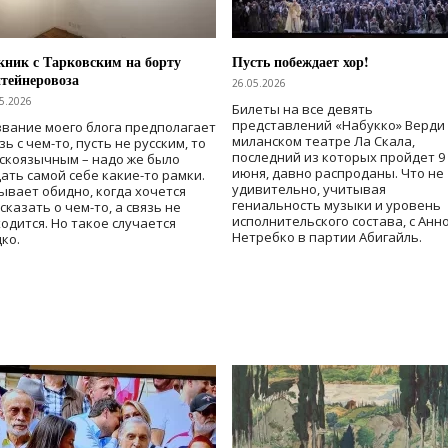
ник с Тарковским на борту
Пусть побеждает хор!
тейнеровоза
26.05.2026
5.2026
Билеты на все девять
представлений «Набукко» Верди
вание моего блога предполагает
миланском театре Ла Скала,
зь с чем-то, пусть не русским, то
последний из которых пройдет 9
скоязычным – надо же было
июня, давно распроданы. Что не
ать самой себе какие-то рамки.
удивительно, учитывая
ывает обидно, когда хочется
гениальность музыки и уровень
сказать о чем-то, а связь не
исполнительского состава, с Анн
одится. Но такое случается
Нетребко в партии Абигайль.
ко.