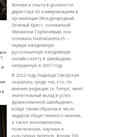
Женеве и опыта в должности
директора по коммуникациям в
организации Международный
Зелёный Крест, основанной
Михаилом Горбачёвым, она
основала NashaGazeta.ch –
первую ежедневную
русскоязычную ежедневную
все
т,
онлайн-газету в Швейцарии,
запущенную в 2007 году.
 в
В 2022 году Надежда Сикорская
ная
оказалась среди тех, кто, по
мнению редакции Le Temps, «внёс
 в
значительный вклад в успех
франкоязычной Швейцарии»,
войдя таким образом в число
лидеров общественного мнения,
а также экономических,
политических, научных и
культурных лидеров: Форум 100.