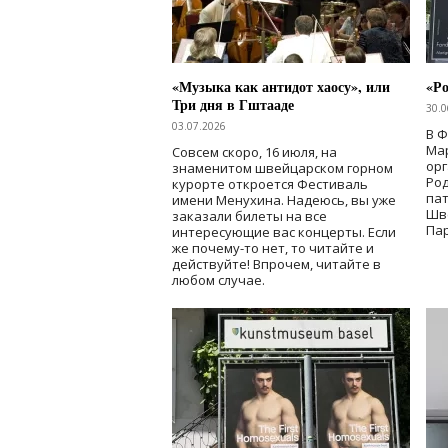
«Музыка как антидот хаосу», или
«Ро
Три дня в Гштааде
30.0
03.07.2026
В 
Мар
Совсем скоро, 16 июля, на
ор
знаменитом швейцарском горном
Ро
курорте откроется Фестиваль
па
имени Менухина. Надеюсь, вы уже
Шв
заказали билеты на все
Пар
интересующие вас концерты. Если
же почему-то нет, то читайте и
действуйте! Впрочем, читайте в
любом случае.