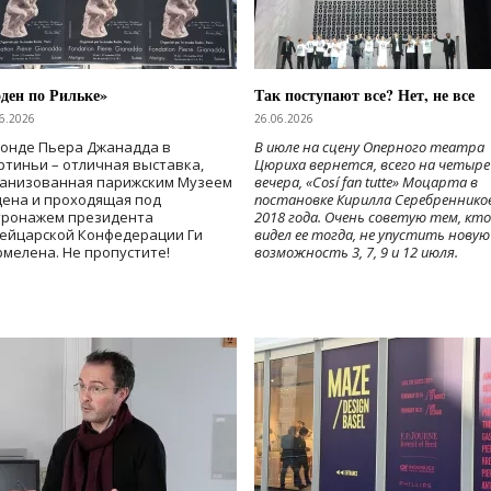
ден по Рильке»
Так поступают все? Нет, не все
6.2026
26.06.2026
Фонде Пьера Джанадда в
В июле на сцену Оперного театра
тиньи – отличная выставка,
Цюриха вернется, всего на четыре
ганизованная парижским Музеем
вечера, «Cosí fan tutte» Моцарта в
дена и проходящая под
постановке Кирилла Серебреннико
тронажем президента
2018 года. Очень советую тем, кто
ейцарской Конфедерации Ги
видел ее тогда, не упустить новую
мелена. Не пропустите!
возможность 3, 7, 9 и 12 июля.