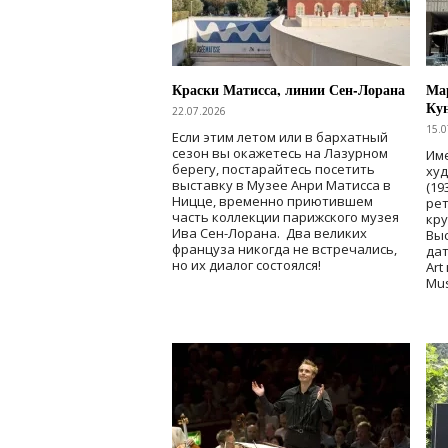
Краски Матисса, линии Сен-Лорана
Мар
Ку
22.07.2026
15.0
Если этим летом или в бархатный
сезон вы окажетесь на Лазурном
Име
берегу, постарайтесь посетить
ху
выставку в Музее Анри Матисса в
(19
Ницце, временно приютившем
рет
часть коллекции парижского музея
кр
Ива Сен-Лорана. Два великих
Выс
француза никогда не встречались,
дат
но их диалог состоялся!
Art
Mu