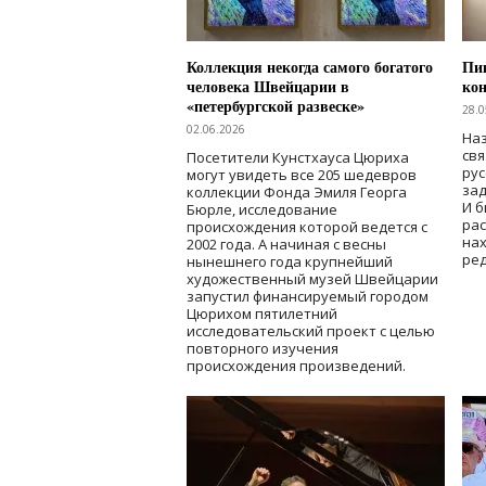
Коллекция некогда самого богатого
Пик
человека Швейцарии в
кон
«петербургской развеске»
28.0
02.06.2026
Наз
свя
Посетители Кунстхауса Цюриха
рус
могут увидеть все 205 шедевров
зад
коллекции Фонда Эмиля Георга
И б
Бюрле, исследование
рас
происхождения которой ведется с
нах
2002 года. А начиная с весны
ред
нынешнего года крупнейший
художественный музей Швейцарии
запустил финансируемый городом
Цюрихом пятилетний
исследовательский проект с целью
повторного изучения
происхождения произведений.