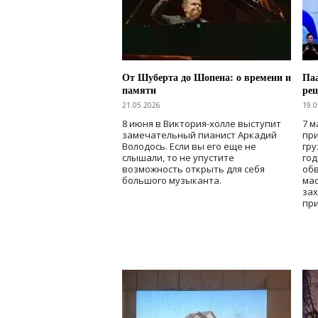
От Шуберта до Шопена: о времени и
Паа
памяти
ре
21.05.2026
19.0
8 июня в Виктория-холле выступит
7 м
замечательный пианист Аркадий
при
Володось. Если вы его еще не
гру
слышали, то не упустите
го
возможность открыть для себя
об
большого музыканта.
мас
зах
при