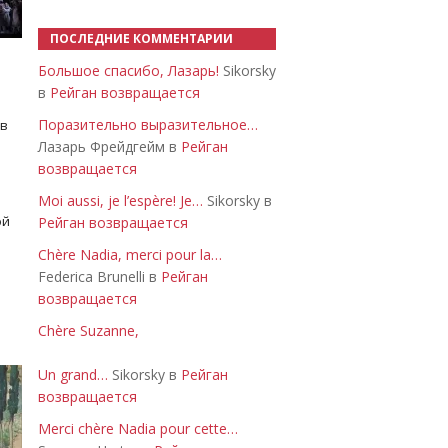
ПОСЛЕДНИЕ КОММЕНТАРИИ
Большое спасибо, Лазарь!
Sikorsky
в
Рейган возвращается
Поразительно выразительное…
 в
Лазарь Фрейдгейм в
Рейган
возвращается
Moi aussi, je l’espère! Je…
Sikorsky в
ой
Рейган возвращается
Chère Nadia, merci pour la…
Federica Brunelli в
Рейган
возвращается
Chère Suzanne,
Un grand…
Sikorsky в
Рейган
возвращается
Merci chère Nadia pour cette…