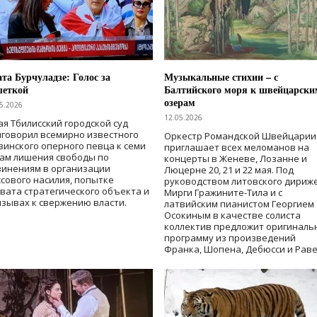
та Бурчуладзе: Голос за
Музыкальные стихии – с
шеткой
Балтийского моря к швейцарски
озерам
5.2026
12.05.2026
ая Тбилисский городской суд
говорил всемирно известного
Оркестр Романдской Швейцарии
зинского оперного певца к семи
приглашает всех меломанов на
дам лишения свободы
по
концерты в Женеве, Лозанне и
винениям в организации
Люцерне 20, 21 и 22 мая. Под
сового насилия, попытке
руководством литовского дириж
вата стратегического объекта и
Мирги Гражините-Тила и с
зывах к свержению власти
.
латвийским пианистом Георгием
Осокиным в качестве солиста
коллектив предложит оригиналь
программу из произведений
Франка, Шопена, Дебюсси и Раве