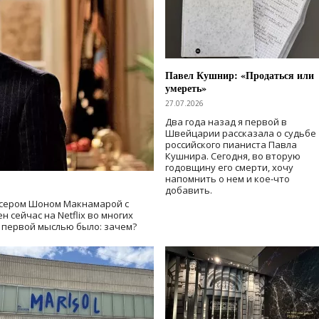
Павел Кушнир: «Продаться или
умереть»
27.07.2026
Два года назад я первой в
Швейцарии рассказала о судьбе
российского пианиста Павла
Кушнира. Сегодня, во вторую
годовщину его смерти, хочу
напомнить о нем и кое-что
добавить.
сером Шоном Макнамарой с
 сейчас на Netflix во многих
й первой мыслью было: зачем?