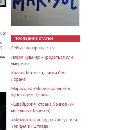
Назад
Вперёд
ut?
ПОСЛЕДНИЕ СТАТЬИ
s
о.
Рейган возвращается
да,
Павел Кушнир: «Продаться или
умереть»
Краски Матисса, линии Сен-
Лорана
Марисоль: «Море и солнце» в
Кунстхаусе Цюриха
«Швейцария, страна банков» (и
кисельных берегов)
«Музыка как антидот хаосу», или
Три дня в Гштааде