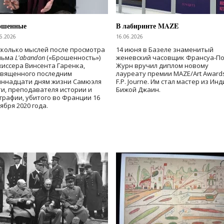
ошенные
В лабиринте MAZE
6.2026
16.06.2026
колько мыслей после просмотра
14 июня в Базеле знаменитый
льма
L'abandon
(«Брошенность»)
женевский часовщик Франсуа-П
иссера Винсента Гаренка,
Журн вручил диплом новому
священного последним
лауреату премии MAZE/Art Award
иннадцати дням жизни Самюэля
F.P. Journe. Им стал мастер из Ин
и, преподавателя истории и
Бижой Джаин.
графии, убитого во Франции 16
ября 2020 года.