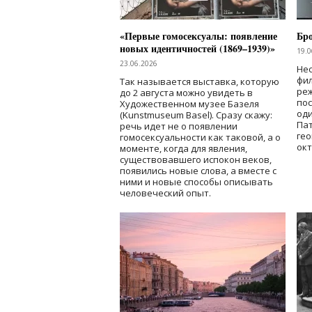
«Первые гомосексуалы: появление
Бр
новых идентичностей (1869–1939)»
19.0
23.06.2026
Нес
фи
Так называется выставка, которую
реж
до 2 августа можно увидеть в
по
Художественном музее Базеля
од
(Kunstmuseum Basel). Сразу скажу:
Пат
речь идет не о появлении
гео
гомосексуальности как таковой, а о
окт
моменте, когда для явления,
существовавшего испокон веков,
появились новые слова, а вместе с
ними и новые способы описывать
человеческий опыт.