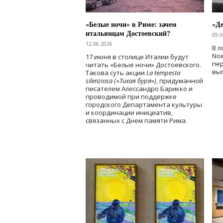
«Белые ночи» в Риме: зачем
«Д
итальянцам Достоевский?
09.0
12.06.2026
В л
Noi
17 июня в столице Италии будут
пе
читать «Белые ночи» Достоевского.
вы
Такова суть акции
La tempesta
silenziosa (
«
Тихая буря
»
)
, придуманной
писателем Алессандро Барикко и
проводимой при поддержке
городского Департамента культуры
и координации инициатив,
связанных с Днем памяти Рима.