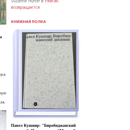
Suzanne Hurter в
Рейган
возвращается
КНИЖНАЯ ПОЛКА
м
ера
ную
ля.
Павел Кушнир: "Биробиджанский