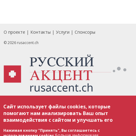
О проекте
Контакты
Услуги
Спонсоры
Footer
© 2026 rusaccent.ch
Все материалы, размещенные на веб-сайте rusaccent.ch, охраняются в
Сайт использует файлы cookies, которые
соответствии с законодательством Швейцарии об авторском праве и
международными соглашениями. Полное или частичное использование
помогают нам анализировать Ваш опыт
материалов возможно только с разрешения редакции. В случае полного
взаимодействия с сайтом и улучшать его
или частичного воспроизведения материалов сайта rusaccent.ch,
ОБЯЗАТЕЛЬНА АКТИВНАЯ ГИПЕРССЫЛКА на конкретный заимствованный
текст. Фотоизображения, размещенные редакцией rusaccent.ch, являются
Нажимая кнопку "Принять", Вы соглашаетесь с
ее исключительной собственностью. Полное или частичное
Больше информации
использованием cookies