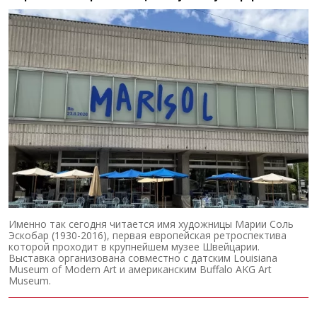
Именно так сегодня читается имя художницы Марии Соль
Эскобар (1930-2016), первая европейская ретроспектива
которой проходит в крупнейшем музее Швейцарии.
Выставка организована совместно с датским Louisiana
Museum of Modern Art и американским Buffalo AKG Art
Museum.