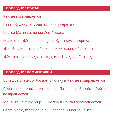
ПОСЛЕДНИЕ СТАТЬИ
Рейган возвращается
Павел Кушнир: «Продаться или умереть»
Краски Матисса, линии Сен-Лорана
Марисоль: «Море и солнце» в Кунстхаусе Цюриха
«Швейцария, страна банков» (и кисельных берегов)
«Музыка как антидот хаосу», или Три дня в Гштааде
ПОСЛЕДНИЕ КОММЕНТАРИИ
Большое спасибо, Лазарь!
Sikorsky в
Рейган возвращается
Поразительно выразительное…
Лазарь Фрейдгейм в
Рейган
возвращается
Moi aussi, je l’espère! Je…
Sikorsky в
Рейган возвращается
Chère Nadia, merci pour la…
Federica Brunelli в
Рейган