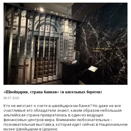
«Швейцария, страна банков» (и кисельных берегов)
08.07.2026
Кто не мечтает о счете в швейцарском банке? Но даже не все
счастливые его обладатели знают, каким образом небольшая
альпийская страна превратилась в один из ведущих
финансовых центров мира. Вниманию любознательных –
познавательная выставка, которая идет сейчас в Национальном
музее Швейцарии в Цюрихе.