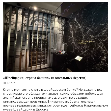
«Швейцария, страна банков» (и кисельных берегов)
08.07.2026
Кто не мечтает о счете в швейцарском банке? Но даже не все
счастливые его обладатели знают, каким образом небольшая
альпийская страна превратилась в один из ведущих
финансовых центров мира. Вниманию любознательных –
познавательная выставка, которая идет сейчас в Национальном
музее Швейцарии в Цюрихе.