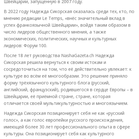
Швейцарии, запущенную в 2007 году.
В 2022 году Надежда Сикорская оказалась среди тех, кто, по
мнению редакции Le Temps, «внёс значительный вклад в
успех франкоязычной Швейцарии», войдя таким образом в
число лидеров общественного мнения, а также
экономических, политических, научных и культурных
лидеров: Форум 100.
После 18 лет руководства NashaGazeta.ch Надежда
Сикорская решила вернуться к своим истокам и
сосредоточиться на том, что её действительно увлекает: к
культуре во всём её многообразии. Это решение приняло
форму трёхязычного культурного блога (русский,
английский, французский), родившегося в сердце Европы – в
Швейцарии, её приёмной стране, стране, которая
отличается своей мультикультурностью и многоязычием.
Надежда Сикорская позиционирует себя не как «русский
голос», а как голос европейки русского происхождения,
имеющей более 30 лет профессионального опыта в сфере
культуры. Она позиционирует себя как культурного