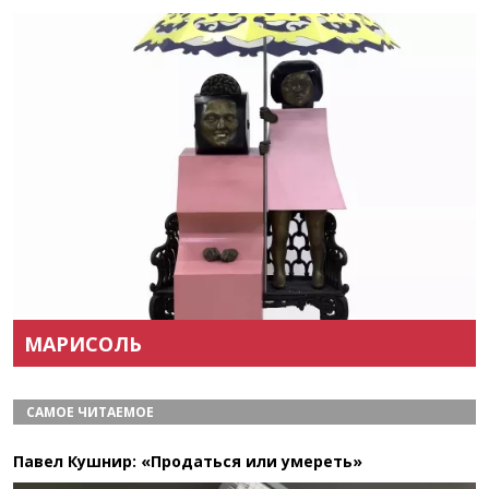
Назад
Вперёд
МАРИСОЛЬ
САМОЕ ЧИТАЕМОЕ
Павел Кушнир: «Продаться или умереть»