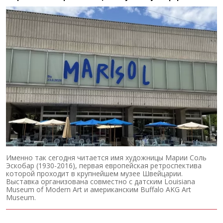
Именно так сегодня читается имя художницы Марии Соль
Эскобар (1930-2016), первая европейская ретроспектива
которой проходит в крупнейшем музее Швейцарии.
Выставка организована совместно с датским Louisiana
Museum of Modern Art и американским Buffalo AKG Art
Museum.