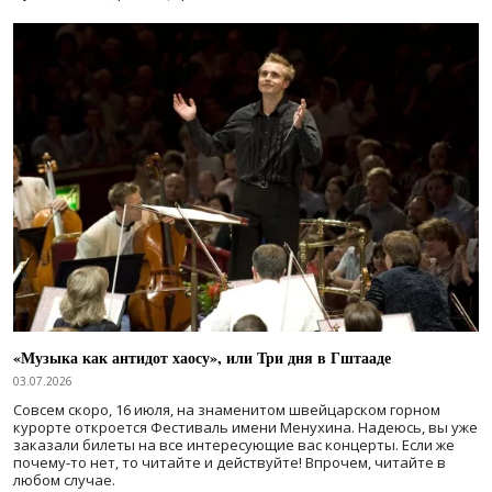
«Музыка как антидот хаосу», или Три дня в Гштааде
03.07.2026
Совсем скоро, 16 июля, на знаменитом швейцарском горном
курорте откроется Фестиваль имени Менухина. Надеюсь, вы уже
заказали билеты на все интересующие вас концерты. Если же
почему-то нет, то читайте и действуйте! Впрочем, читайте в
любом случае.