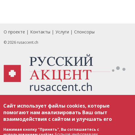
О проекте
Контакты
Услуги
Спонсоры
Footer
© 2026 rusaccent.ch
Все материалы, размещенные на веб-сайте rusaccent.ch, охраняются в
Сайт использует файлы cookies, которые
соответствии с законодательством Швейцарии об авторском праве и
международными соглашениями. Полное или частичное использование
помогают нам анализировать Ваш опыт
материалов возможно только с разрешения редакции. В случае полного
взаимодействия с сайтом и улучшать его
или частичного воспроизведения материалов сайта rusaccent.ch,
ОБЯЗАТЕЛЬНА АКТИВНАЯ ГИПЕРССЫЛКА на конкретный заимствованный
текст. Фотоизображения, размещенные редакцией rusaccent.ch, являются
Нажимая кнопку "Принять", Вы соглашаетесь с
ее исключительной собственностью. Полное или частичное
Больше информации
использованием cookies