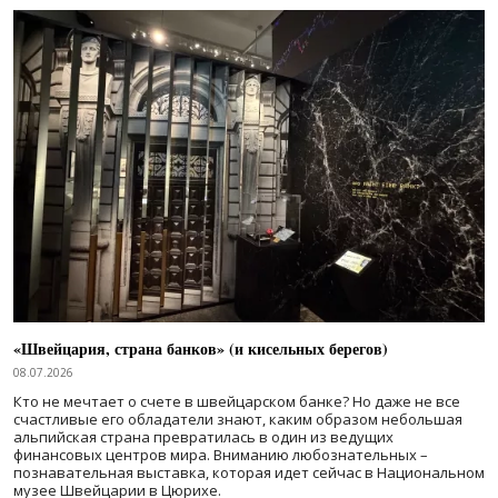
«Швейцария, страна банков» (и кисельных берегов)
08.07.2026
Кто не мечтает о счете в швейцарском банке? Но даже не все
счастливые его обладатели знают, каким образом небольшая
альпийская страна превратилась в один из ведущих
финансовых центров мира. Вниманию любознательных –
познавательная выставка, которая идет сейчас в Национальном
музее Швейцарии в Цюрихе.