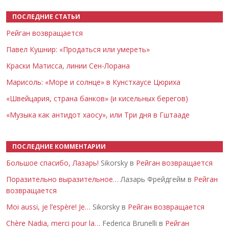
ПОСЛЕДНИЕ СТАТЬИ
Рейган возвращается
Павел Кушнир: «Продаться или умереть»
Краски Матисса, линии Сен-Лорана
Марисоль: «Море и солнце» в Кунстхаусе Цюриха
«Швейцария, страна банков» (и кисельных берегов)
«Музыка как антидот хаосу», или Три дня в Гштааде
ПОСЛЕДНИЕ КОММЕНТАРИИ
Большое спасибо, Лазарь!
Sikorsky в
Рейган возвращается
Поразительно выразительное…
Лазарь Фрейдгейм в
Рейган
возвращается
Moi aussi, je l’espère! Je…
Sikorsky в
Рейган возвращается
Chère Nadia, merci pour la…
Federica Brunelli в
Рейган