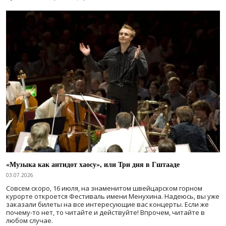
«Музыка как антидот хаосу», или Три дня в Гштааде
03.07.2026
Совсем скоро, 16 июля, на знаменитом швейцарском горном
курорте откроется Фестиваль имени Менухина. Надеюсь, вы уже
заказали билеты на все интересующие вас концерты. Если же
почему-то нет, то читайте и действуйте! Впрочем, читайте в
любом случае.