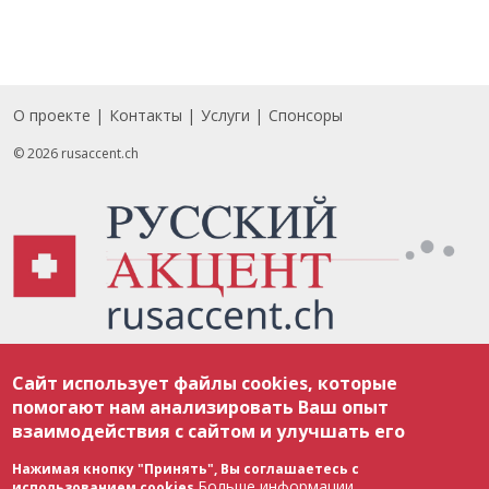
О проекте
Контакты
Услуги
Спонсоры
Footer
© 2026 rusaccent.ch
Все материалы, размещенные на веб-сайте rusaccent.ch, охраняются в
Сайт использует файлы cookies, которые
соответствии с законодательством Швейцарии об авторском праве и
международными соглашениями. Полное или частичное использование
помогают нам анализировать Ваш опыт
материалов возможно только с разрешения редакции. В случае полного
взаимодействия с сайтом и улучшать его
или частичного воспроизведения материалов сайта rusaccent.ch,
ОБЯЗАТЕЛЬНА АКТИВНАЯ ГИПЕРССЫЛКА на конкретный заимствованный
текст. Фотоизображения, размещенные редакцией rusaccent.ch, являются
Нажимая кнопку "Принять", Вы соглашаетесь с
ее исключительной собственностью. Полное или частичное
Больше информации
использованием cookies