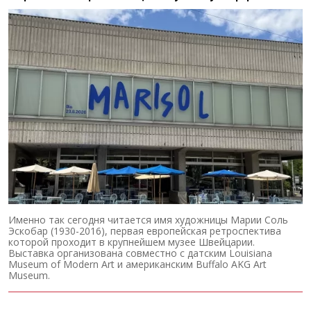
Именно так сегодня читается имя художницы Марии Соль
Эскобар (1930-2016), первая европейская ретроспектива
которой проходит в крупнейшем музее Швейцарии.
Выставка организована совместно с датским Louisiana
Museum of Modern Art и американским Buffalo AKG Art
Museum.