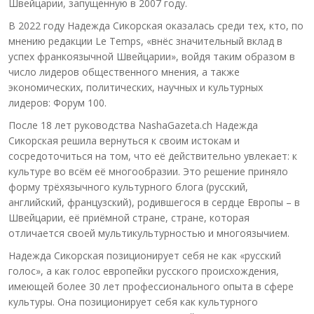
Швейцарии, запущенную в 2007 году.
В 2022 году Надежда Сикорская оказалась среди тех, кто, по
мнению редакции Le Temps, «внёс значительный вклад в
успех франкоязычной Швейцарии», войдя таким образом в
число лидеров общественного мнения, а также
экономических, политических, научных и культурных
лидеров: Форум 100.
После 18 лет руководства NashaGazeta.ch Надежда
Сикорская решила вернуться к своим истокам и
сосредоточиться на том, что её действительно увлекает: к
культуре во всём её многообразии. Это решение приняло
форму трёхязычного культурного блога (русский,
английский, французский), родившегося в сердце Европы – в
Швейцарии, её приёмной стране, стране, которая
отличается своей мультикультурностью и многоязычием.
Надежда Сикорская позиционирует себя не как «русский
голос», а как голос европейки русского происхождения,
имеющей более 30 лет профессионального опыта в сфере
культуры. Она позиционирует себя как культурного