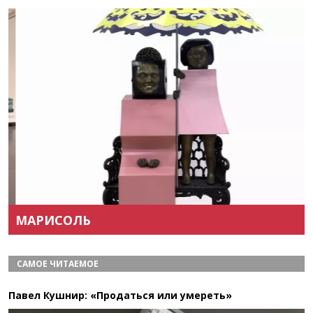
Назад
Вперёд
МАРИСОЛЬ
САМОЕ ЧИТАЕМОЕ
Павел Кушнир: «Продаться или умереть»