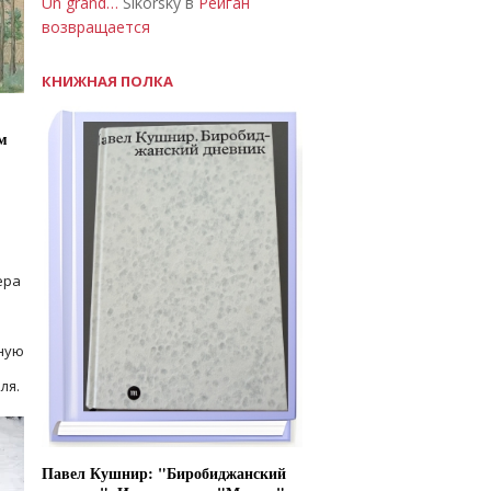
Un grand…
Sikorsky в
Рейган
возвращается
КНИЖНАЯ ПОЛКА
м
ера
ную
ля.
Павел Кушнир: "Биробиджанский