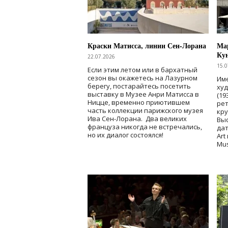
Краски Матисса, линии Сен-Лорана
Мар
Ку
22.07.2026
15.0
Если этим летом или в бархатный
сезон вы окажетесь на Лазурном
Име
берегу, постарайтесь посетить
ху
выставку в Музее Анри Матисса в
(19
Ницце, временно приютившем
рет
часть коллекции парижского музея
кр
Ива Сен-Лорана. Два великих
Выс
француза никогда не встречались,
дат
но их диалог состоялся!
Art
Mu