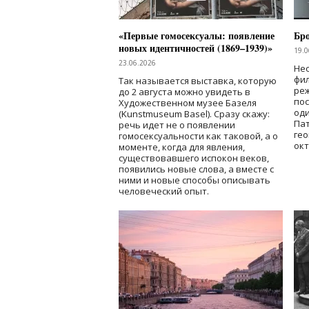
«Первые гомосексуалы: появление
Бр
новых идентичностей (1869–1939)»
19.0
23.06.2026
Нес
фи
Так называется выставка, которую
реж
до 2 августа можно увидеть в
по
Художественном музее Базеля
од
(Kunstmuseum Basel). Сразу скажу:
Пат
речь идет не о появлении
гео
гомосексуальности как таковой, а о
окт
моменте, когда для явления,
существовавшего испокон веков,
появились новые слова, а вместе с
ними и новые способы описывать
человеческий опыт.