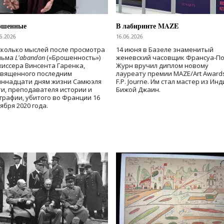
ошенные
В лабиринте MAZE
6.2026
16.06.2026
колько мыслей после просмотра
14 июня в Базеле знаменитый
льма
L'abandon
(«Брошенность»)
женевский часовщик Франсуа-П
иссера Винсента Гаренка,
Журн вручил диплом новому
священного последним
лауреату премии MAZE/Art Award
иннадцати дням жизни Самюэля
F.P. Journe. Им стал мастер из Ин
и, преподавателя истории и
Бижой Джаин.
графии, убитого во Франции 16
ября 2020 года.