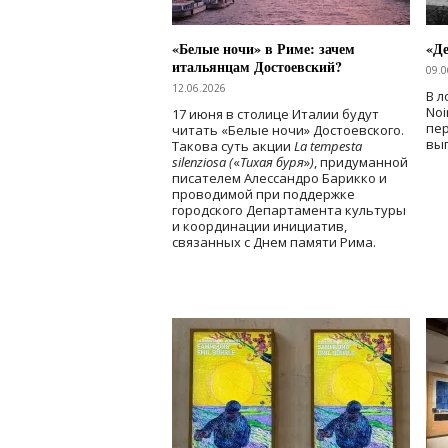
«Белые ночи» в Риме: зачем
«Д
итальянцам Достоевский?
09.0
12.06.2026
В л
Noi
17 июня в столице Италии будут
пе
читать «Белые ночи» Достоевского.
вы
Такова суть акции
La tempesta
silenziosa (
«
Тихая буря
»
)
, придуманной
писателем Алессандро Барикко и
проводимой при поддержке
городского Департамента культуры
и координации инициатив,
связанных с Днем памяти Рима.