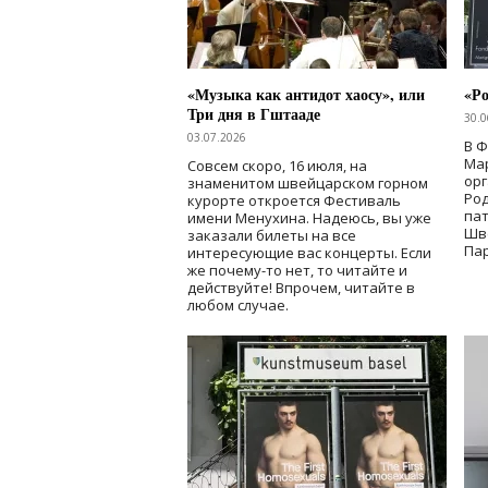
«Музыка как антидот хаосу», или
«Ро
Три дня в Гштааде
30.0
03.07.2026
В 
Мар
Совсем скоро, 16 июля, на
ор
знаменитом швейцарском горном
Ро
курорте откроется Фестиваль
па
имени Менухина. Надеюсь, вы уже
Шв
заказали билеты на все
Пар
интересующие вас концерты. Если
же почему-то нет, то читайте и
действуйте! Впрочем, читайте в
любом случае.