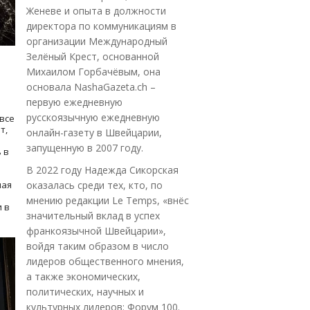
Женеве и опыта в должности
директора по коммуникациям в
организации Международный
Зелёный Крест, основанной
Михаилом Горбачёвым, она
основала NashaGazeta.ch –
первую ежедневную
русскоязычную ежедневную
все
т,
онлайн-газету в Швейцарии,
запущенную в 2007 году.
 в
В 2022 году Надежда Сикорская
ная
оказалась среди тех, кто, по
мнению редакции Le Temps, «внёс
 в
значительный вклад в успех
франкоязычной Швейцарии»,
войдя таким образом в число
лидеров общественного мнения,
а также экономических,
политических, научных и
культурных лидеров: Форум 100.