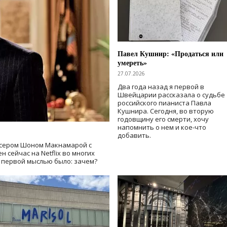
Павел Кушнир: «Продаться или
умереть»
27.07.2026
Два года назад я первой в
Швейцарии рассказала о судьбе
российского пианиста Павла
Кушнира. Сегодня, во вторую
годовщину его смерти, хочу
напомнить о нем и кое-что
добавить.
сером Шоном Макнамарой с
 сейчас на Netflix во многих
й первой мыслью было: зачем?