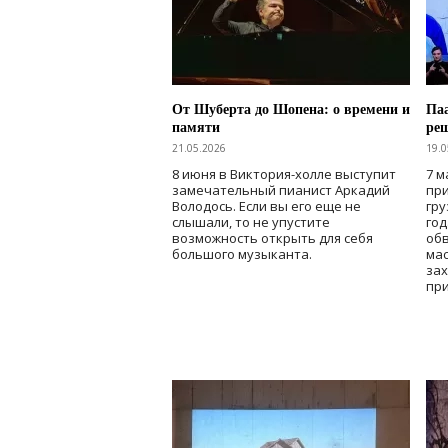
От Шуберта до Шопена: о времени и
Паа
памяти
ре
21.05.2026
19.0
8 июня в Виктория-холле выступит
7 м
замечательный пианист Аркадий
при
Володось. Если вы его еще не
гру
слышали, то не упустите
го
возможность открыть для себя
об
большого музыканта.
мас
зах
при