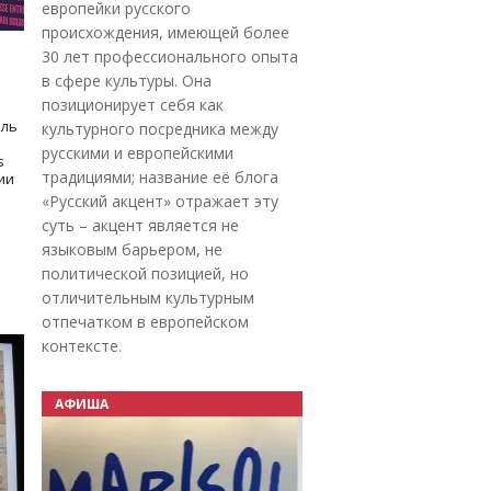
европейки русского
происхождения, имеющей более
30 лет профессионального опыта
в сфере культуры. Она
позиционирует себя как
оль
культурного посредника между
русскими и европейскими
s
традициями; название её блога
дии
«Русский акцент» отражает эту
суть – акцент является не
языковым барьером, не
политической позицией, но
отличительным культурным
отпечатком в европейском
контексте.
АФИША