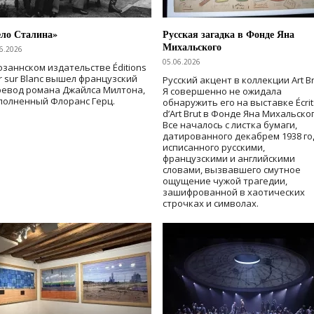
ело Сталина»
Русская загадка в Фонде Яна
Михальского
6.2026
05.06.2026
озаннском издательстве Éditions
r sur Blanc вышел французский
Русский акцент в коллекции Art Br
ревод романа Джайлса Милтона,
Я совершенно не ожидала
полненный Флоранс Герц.
обнаружить его на выставке Écrit
d’Art Brut в Фонде Яна Михальског
Все началось с листка бумаги,
датированного декабрем 1938 го
исписанного русскими,
французскими и английскими
словами, вызвавшего смутное
ощущение чужой трагедии,
зашифрованной в хаотических
строчках и символах.