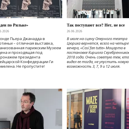
ден по Рильке»
Так поступают все? Нет, не все
6.2026
26.06.2026
Фонде Пьера Джанадда в
В июле на сцену Оперного театра
тиньи – отличная выставка,
Цюриха вернется, всего на четыре
ганизованная парижским Музеем
вечера, «Cosí fan tutte» Моцарта в
дена и проходящая под
постановке Кирилла Серебреннико
тронажем президента
2018 года. Очень советую тем, кто
ейцарской Конфедерации Ги
видел ее тогда, не упустить новую
мелена. Не пропустите!
возможность 3, 7, 9 и 12 июля.