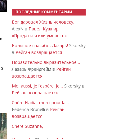
ПОСЛЕДНИЕ КОММЕНТАРИИ
Бог даровал Жизнь человеку…
AlexN в
Павел Кушнир:
«Продаться или умереть»
 в
Большое спасибо, Лазарь!
Sikorsky
в
Рейган возвращается
Поразительно выразительное…
ой
Лазарь Фрейдгейм в
Рейган
возвращается
Moi aussi, je l’espère! Je…
Sikorsky в
Рейган возвращается
Chère Nadia, merci pour la…
Federica Brunelli в
Рейган
возвращается
Chère Suzanne,