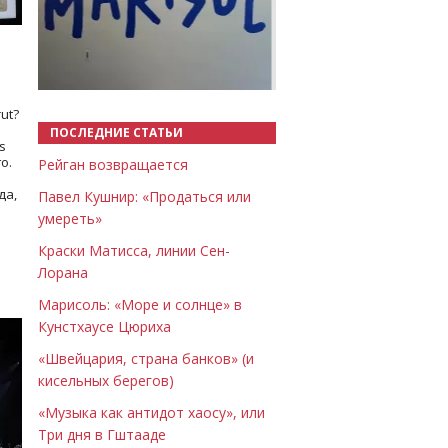
Назад
Вперёд
ut?
ПОСЛЕДНИЕ СТАТЬИ
s
о.
Рейган возвращается
да,
Павел Кушнир: «Продаться или
умереть»
Краски Матисса, линии Сен-
Лорана
Марисоль: «Море и солнце» в
Кунстхаусе Цюриха
«Швейцария, страна банков» (и
кисельных берегов)
«Музыка как антидот хаосу», или
Три дня в Гштааде