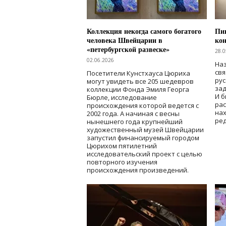
Коллекция некогда самого богатого
Пик
человека Швейцарии в
кон
«петербургской развеске»
28.0
02.06.2026
Наз
свя
Посетители Кунстхауса Цюриха
рус
могут увидеть все 205 шедевров
зад
коллекции Фонда Эмиля Георга
И б
Бюрле, исследование
рас
происхождения которой ведется с
нах
2002 года. А начиная с весны
ред
нынешнего года крупнейший
художественный музей Швейцарии
запустил финансируемый городом
Цюрихом пятилетний
исследовательский проект с целью
повторного изучения
происхождения произведений.