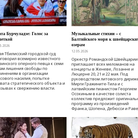
та Бурчуладзе: Голос за
Музыкальные стихии – с
шеткой
Балтийского моря к швейцарски
озерам
5.2026
12.05.2026
ая Тбилисский городской суд
говорил всемирно известного
Оркестр Романдской Швейцарии
зинского оперного певца к семи
приглашает всех меломанов на
дам лишения свободы
по
концерты в Женеве, Лозанне и
винениям в организации
Люцерне 20, 21 и 22 мая. Под
сового насилия, попытке
руководством литовского дириж
вата стратегического объекта и
Мирги Гражините-Тила и с
зывах к свержению власти
.
латвийским пианистом Георгием
Осокиным в качестве солиста
коллектив предложит оригиналь
программу из произведений
Франка, Шопена, Дебюсси и Раве