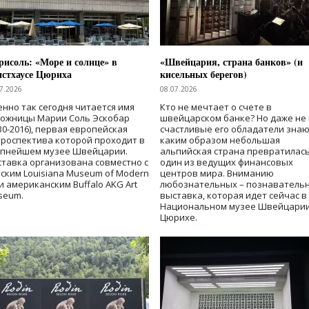
исоль: «Море и солнце» в
«Швейцария, страна банков» (и
нстхаусе Цюриха
кисельных берегов)
7.2026
08.07.2026
нно так сегодня читается имя
Кто не мечтает о счете в
дожницы Марии Соль Эскобар
швейцарском банке? Но даже не 
30-2016), первая европейская
счастливые его обладатели знаю
роспектива которой проходит в
каким образом небольшая
упнейшем музее Швейцарии.
альпийская страна превратилась
тавка организована совместно с
один из ведущих финансовых
ским Louisiana Museum of Modern
центров мира. Вниманию
 и американским Buffalo AKG Art
любознательных – познаватель
seum.
выставка, которая идет сейчас в
Национальном музее Швейцарии
Цюрихе.