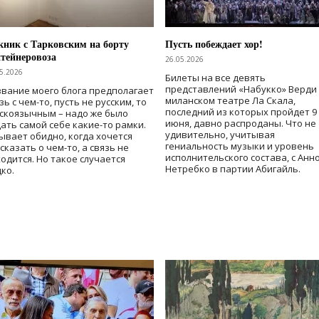
ник с Тарковским на борту
Пусть побеждает хор!
тейнеровоза
26.05.2026
5.2026
Билеты на все девять
представлений «Набукко» Верди
вание моего блога предполагает
миланском театре Ла Скала,
зь с чем-то, пусть не русским, то
последний из которых пройдет 9
скоязычным – надо же было
июня, давно распроданы. Что не
ать самой себе какие-то рамки.
удивительно, учитывая
ывает обидно, когда хочется
гениальность музыки и уровень
сказать о чем-то, а связь не
исполнительского состава, с Анн
одится. Но такое случается
Нетребко в партии Абигайль.
ко.