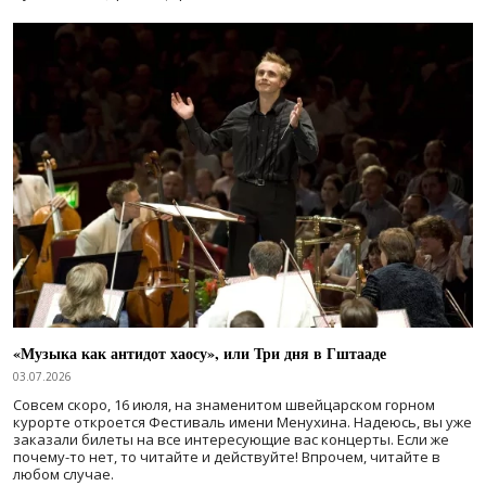
«Музыка как антидот хаосу», или Три дня в Гштааде
03.07.2026
Совсем скоро, 16 июля, на знаменитом швейцарском горном
курорте откроется Фестиваль имени Менухина. Надеюсь, вы уже
заказали билеты на все интересующие вас концерты. Если же
почему-то нет, то читайте и действуйте! Впрочем, читайте в
любом случае.