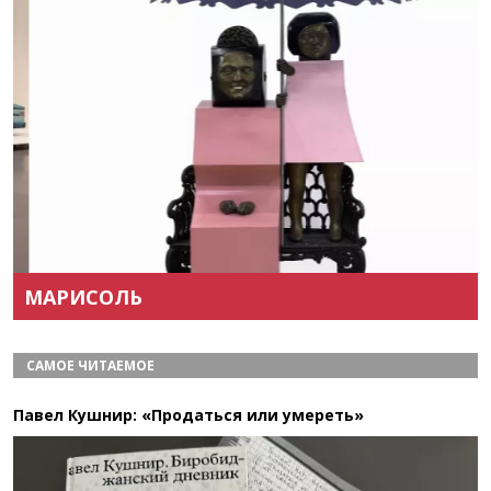
Назад
Вперёд
МАРИСОЛЬ
САМОЕ ЧИТАЕМОЕ
Павел Кушнир: «Продаться или умереть»