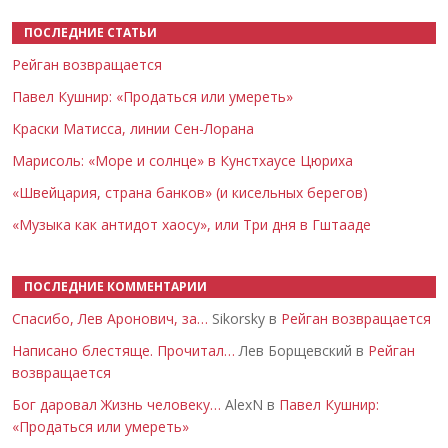
ПОСЛЕДНИЕ СТАТЬИ
Рейган возвращается
Павел Кушнир: «Продаться или умереть»
Краски Матисса, линии Сен-Лорана
Марисоль: «Море и солнце» в Кунстхаусе Цюриха
«Швейцария, страна банков» (и кисельных берегов)
«Музыка как антидот хаосу», или Три дня в Гштааде
ПОСЛЕДНИЕ КОММЕНТАРИИ
Спасибо, Лев Аронович, за…
Sikorsky в
Рейган возвращается
Написано блестяще. Прочитал…
Лев Борщевский в
Рейган
возвращается
Бог даровал Жизнь человеку…
AlexN в
Павел Кушнир:
«Продаться или умереть»