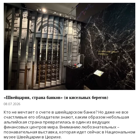
«Швейцария, страна банков» (и кисельных берегов)
08.07.2026
Кто не мечтает о счете в швейцарском банке? Но даже не все
счастливые его обладатели знают, каким образом небольшая
альпийская страна превратилась в один из ведущих
финансовых центров мира. Вниманию любознательных –
познавательная выставка, которая идет сейчас в Национальном
музее Швейцарии в Цюрихе.