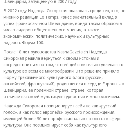
Швейцарии, запущенную в 2007 году.
В 2022 году Надежда Сикорская оказалась среди тех, кто, по
мнению редакции Le Temps, «внёс значительный вклад в
успех франкоязычной Швейцарии», войдя таким образом в
число лидеров общественного мнения, а также
экономических, политических, научных и культурных
лидеров: Форум 100.
После 18 лет руководства NashaGazeta.ch Надежда
Сикорская решила вернуться к своим истокам и
сосредоточиться на том, что её действительно увлекает: к
культуре во всём её многообразии. Это решение приняло
форму трёхязычного культурного блога (русский,
английский, французский), родившегося в сердце Европы – в
Швейцарии, её приёмной стране, стране, которая
отличается своей мультикультурностью и многоязычием.
Надежда Сикорская позиционирует себя не как «русский
голос», а как голос европейки русского происхождения,
имеющей более 30 лет профессионального опыта в сфере
культуры. Она позиционирует себя как культурного