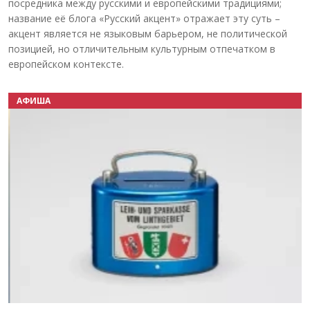
посредника между русскими и европейскими традициями;
название её блога «Русский акцент» отражает эту суть –
акцент является не языковым барьером, не политической
позицией, но отличительным культурным отпечатком в
европейском контексте.
АФИША
Назад
Вперёд