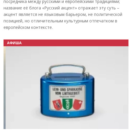
посредника между русскими и европейскими традициями;
название её блога «Русский акцент» отражает эту суть –
акцент является не языковым барьером, не политической
позицией, но отличительным культурным отпечатком в
европейском контексте.
АФИША
Назад
Вперёд