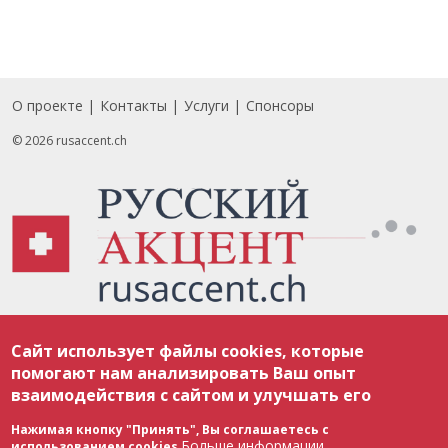
О проекте
Контакты
Услуги
Спонсоры
Footer
© 2026 rusaccent.ch
Все материалы, размещенные на веб-сайте rusaccent.ch, охраняются в
Сайт использует файлы cookies, которые
соответствии с законодательством Швейцарии об авторском праве и
международными соглашениями. Полное или частичное использование
помогают нам анализировать Ваш опыт
материалов возможно только с разрешения редакции. В случае полного
взаимодействия с сайтом и улучшать его
или частичного воспроизведения материалов сайта rusaccent.ch,
ОБЯЗАТЕЛЬНА АКТИВНАЯ ГИПЕРССЫЛКА на конкретный заимствованный
текст. Фотоизображения, размещенные редакцией rusaccent.ch, являются
Нажимая кнопку "Принять", Вы соглашаетесь с
ее исключительной собственностью. Полное или частичное
Больше информации
использованием cookies