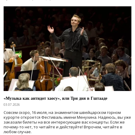
«Музыка как антидот хаосу», или Три дня в Гштааде
03.07.2026
Совсем скоро, 16 июля, на знаменитом швейцарском горном
курорте откроется Фестиваль имени Менухина. Надеюсь, вы уже
заказали билеты на все интересующие вас концерты. Если же
почему-то нет, то читайте и действуйте! Впрочем, читайте в
любом случае.