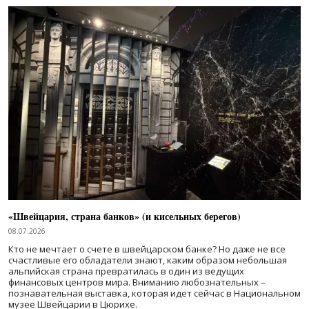
«Швейцария, страна банков» (и кисельных берегов)
08.07.2026
Кто не мечтает о счете в швейцарском банке? Но даже не все
счастливые его обладатели знают, каким образом небольшая
альпийская страна превратилась в один из ведущих
финансовых центров мира. Вниманию любознательных –
познавательная выставка, которая идет сейчас в Национальном
музее Швейцарии в Цюрихе.