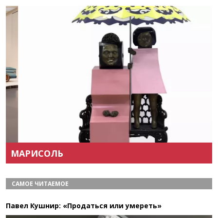
Назад
Вперёд
МАРИСОЛЬ
САМОЕ ЧИТАЕМОЕ
Павел Кушнир: «Продаться или умереть»