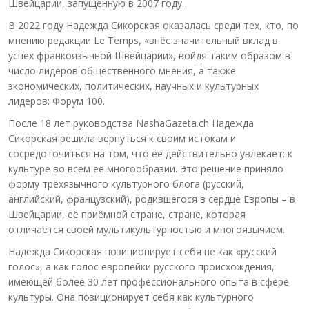
Швейцарии, запущенную в 2007 году.
В 2022 году Надежда Сикорская оказалась среди тех, кто, по
мнению редакции Le Temps, «внёс значительный вклад в
успех франкоязычной Швейцарии», войдя таким образом в
число лидеров общественного мнения, а также
экономических, политических, научных и культурных
лидеров: Форум 100.
После 18 лет руководства NashaGazeta.ch Надежда
Сикорская решила вернуться к своим истокам и
сосредоточиться на том, что её действительно увлекает: к
культуре во всём её многообразии. Это решение приняло
форму трёхязычного культурного блога (русский,
английский, французский), родившегося в сердце Европы – в
Швейцарии, её приёмной стране, стране, которая
отличается своей мультикультурностью и многоязычием.
Надежда Сикорская позиционирует себя не как «русский
голос», а как голос европейки русского происхождения,
имеющей более 30 лет профессионального опыта в сфере
культуры. Она позиционирует себя как культурного