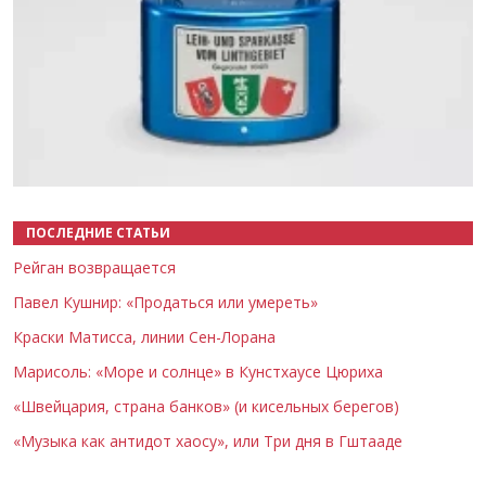
Назад
Вперёд
ПОСЛЕДНИЕ СТАТЬИ
Рейган возвращается
Павел Кушнир: «Продаться или умереть»
Краски Матисса, линии Сен-Лорана
Марисоль: «Море и солнце» в Кунстхаусе Цюриха
«Швейцария, страна банков» (и кисельных берегов)
«Музыка как антидот хаосу», или Три дня в Гштааде