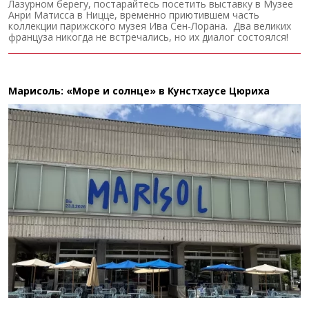
Лазурном берегу, постарайтесь посетить выставку в Музее
Анри Матисса в Ницце, временно приютившем часть
коллекции парижского музея Ива Сен-Лорана. Два великих
француза никогда не встречались, но их диалог состоялся!
Марисоль: «Море и солнце» в Кунстхаусе Цюриха