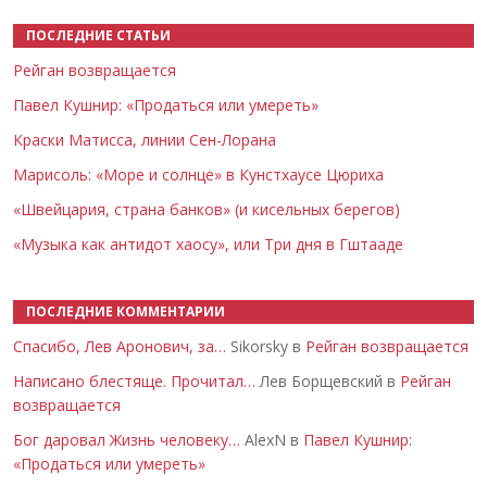
ПОСЛЕДНИЕ СТАТЬИ
Рейган возвращается
Павел Кушнир: «Продаться или умереть»
Краски Матисса, линии Сен-Лорана
Марисоль: «Море и солнце» в Кунстхаусе Цюриха
«Швейцария, страна банков» (и кисельных берегов)
«Музыка как антидот хаосу», или Три дня в Гштааде
ПОСЛЕДНИЕ КОММЕНТАРИИ
Спасибо, Лев Аронович, за…
Sikorsky в
Рейган возвращается
Написано блестяще. Прочитал…
Лев Борщевский в
Рейган
возвращается
Бог даровал Жизнь человеку…
AlexN в
Павел Кушнир:
«Продаться или умереть»