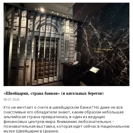
«Швейцария, страна банков» (и кисельных берегов)
08.07.2026
Кто не мечтает о счете в швейцарском банке? Но даже не все
счастливые его обладатели знают, каким образом небольшая
альпийская страна превратилась в один из ведущих
финансовых центров мира. Вниманию любознательных –
познавательная выставка, которая идет сейчас в Национальном
музее Швейцарии в Цюрихе.