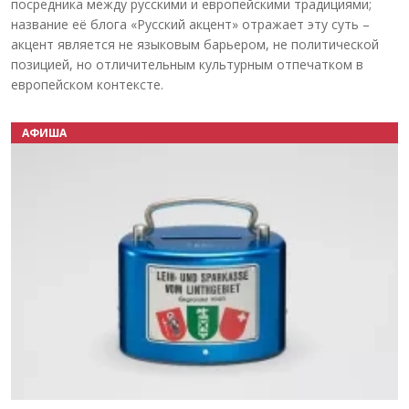
посредника между русскими и европейскими традициями;
название её блога «Русский акцент» отражает эту суть –
акцент является не языковым барьером, не политической
позицией, но отличительным культурным отпечатком в
европейском контексте.
АФИША
Назад
Вперёд