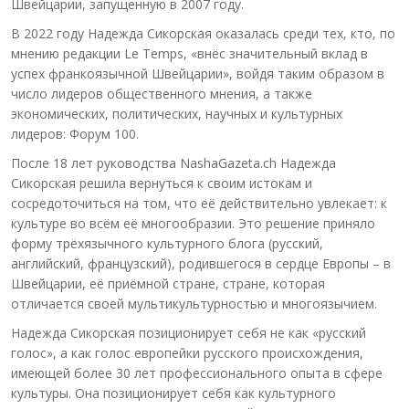
Швейцарии, запущенную в 2007 году.
В 2022 году Надежда Сикорская оказалась среди тех, кто, по
мнению редакции Le Temps, «внёс значительный вклад в
успех франкоязычной Швейцарии», войдя таким образом в
число лидеров общественного мнения, а также
экономических, политических, научных и культурных
лидеров: Форум 100.
После 18 лет руководства NashaGazeta.ch Надежда
Сикорская решила вернуться к своим истокам и
сосредоточиться на том, что её действительно увлекает: к
культуре во всём её многообразии. Это решение приняло
форму трёхязычного культурного блога (русский,
английский, французский), родившегося в сердце Европы – в
Швейцарии, её приёмной стране, стране, которая
отличается своей мультикультурностью и многоязычием.
Надежда Сикорская позиционирует себя не как «русский
голос», а как голос европейки русского происхождения,
имеющей более 30 лет профессионального опыта в сфере
культуры. Она позиционирует себя как культурного