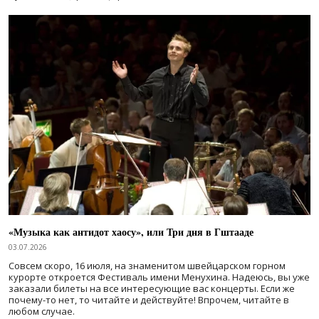
«Музыка как антидот хаосу», или Три дня в Гштааде
03.07.2026
Совсем скоро, 16 июля, на знаменитом швейцарском горном
курорте откроется Фестиваль имени Менухина. Надеюсь, вы уже
заказали билеты на все интересующие вас концерты. Если же
почему-то нет, то читайте и действуйте! Впрочем, читайте в
любом случае.