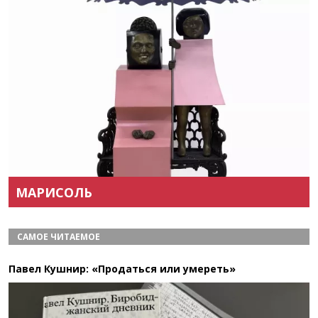
Назад
Вперёд
МАРИСОЛЬ
САМОЕ ЧИТАЕМОЕ
Павел Кушнир: «Продаться или умереть»