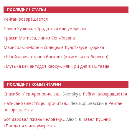
ПОСЛЕДНИЕ СТАТЬИ
Рейган возвращается
Павел Кушнир: «Продаться или умереть»
Краски Матисса, линии Сен-Лорана
Марисоль: «Море и солнце» в Кунстхаусе Цюриха
«Швейцария, страна банков» (и кисельных берегов)
«Музыка как антидот хаосу», или Три дня в Гштааде
ПОСЛЕДНИЕ КОММЕНТАРИИ
Спасибо, Лев Аронович, за…
Sikorsky в
Рейган возвращается
Написано блестяще. Прочитал…
Лев Борщевский в
Рейган
возвращается
Бог даровал Жизнь человеку…
AlexN в
Павел Кушнир:
«Продаться или умереть»