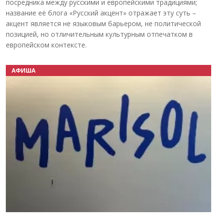
посредника между русскими и европейскими традициями;
название её блога «Русский акцент» отражает эту суть –
акцент является не языковым барьером, не политической
позицией, но отличительным культурным отпечатком в
европейском контексте.
АФИША
Назад
Вперёд