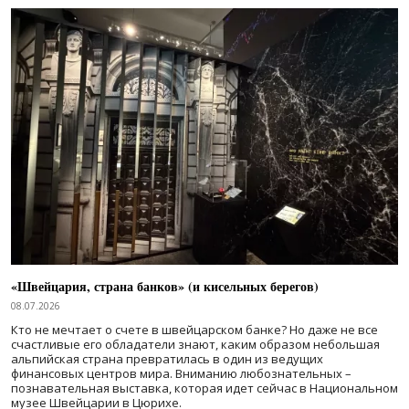
«Швейцария, страна банков» (и кисельных берегов)
08.07.2026
Кто не мечтает о счете в швейцарском банке? Но даже не все
счастливые его обладатели знают, каким образом небольшая
альпийская страна превратилась в один из ведущих
финансовых центров мира. Вниманию любознательных –
познавательная выставка, которая идет сейчас в Национальном
музее Швейцарии в Цюрихе.