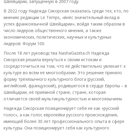
Швейцарии, запущенную в 2007 году.
В 2022 году Надежда Сикорская оказалась среди тех, кто, по
мнению редакции Le Temps, «внёс значительный вклад в
успех франкоязычной Швейцарии», войдя таким образом в
число лидеров общественного мнения, а также
экономических, политических, научных и культурных
лидеров: Форум 100.
После 18 лет руководства NashaGazeta.ch Надежда
Сикорская решила вернуться к своим истокам и
сосредоточиться на том, что её действительно увлекает: к
культуре во всём её многообразии. Это решение приняло
форму трёхязычного культурного блога (русский,
английский, французский), родившегося в сердце Европы – в
Швейцарии, её приёмной стране, стране, которая
отличается своей мультикультурностью и многоязычием.
Надежда Сикорская позиционирует себя не как «русский
голос», а как голос европейки русского происхождения,
имеющей более 30 лет профессионального опыта в сфере
культуры. Она позиционирует себя как культурного