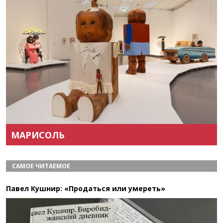
Назад
Вперёд
МАРИСОЛЬ
САМОЕ ЧИТАЕМОЕ
Павел Кушнир: «Продаться или умереть»