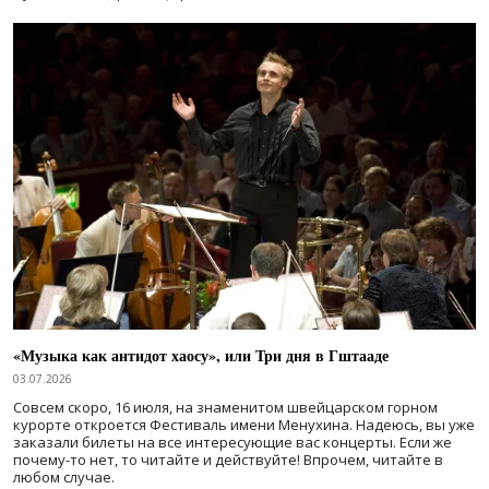
«Музыка как антидот хаосу», или Три дня в Гштааде
03.07.2026
Совсем скоро, 16 июля, на знаменитом швейцарском горном
курорте откроется Фестиваль имени Менухина. Надеюсь, вы уже
заказали билеты на все интересующие вас концерты. Если же
почему-то нет, то читайте и действуйте! Впрочем, читайте в
любом случае.