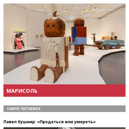
Назад
Вперёд
МАРИСОЛЬ
САМОЕ ЧИТАЕМОЕ
Павел Кушнир: «Продаться или умереть»