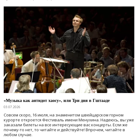
«Музыка как антидот хаосу», или Три дня в Гштааде
03.07.2026
Совсем скоро, 16 июля, на знаменитом швейцарском горном
курорте откроется Фестиваль имени Менухина. Надеюсь, вы уже
заказали билеты на все интересующие вас концерты. Если же
почему-то нет, то читайте и действуйте! Впрочем, читайте в
любом случае.