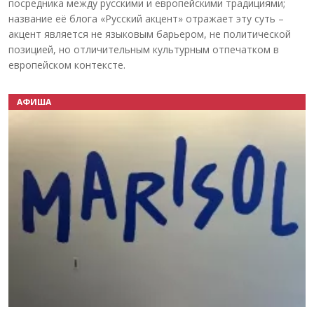
посредника между русскими и европейскими традициями;
название её блога «Русский акцент» отражает эту суть –
акцент является не языковым барьером, не политической
позицией, но отличительным культурным отпечатком в
европейском контексте.
АФИША
Назад
Вперёд