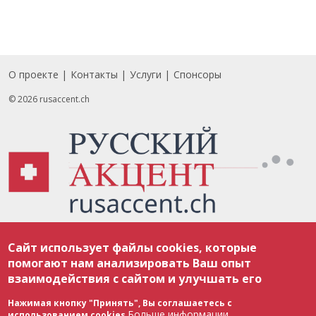
О проекте
Контакты
Услуги
Спонсоры
Footer
© 2026 rusaccent.ch
Все материалы, размещенные на веб-сайте rusaccent.ch, охраняются в
Сайт использует файлы cookies, которые
соответствии с законодательством Швейцарии об авторском праве и
международными соглашениями. Полное или частичное использование
помогают нам анализировать Ваш опыт
материалов возможно только с разрешения редакции. В случае полного
взаимодействия с сайтом и улучшать его
или частичного воспроизведения материалов сайта rusaccent.ch,
ОБЯЗАТЕЛЬНА АКТИВНАЯ ГИПЕРССЫЛКА на конкретный заимствованный
текст. Фотоизображения, размещенные редакцией rusaccent.ch, являются
Нажимая кнопку "Принять", Вы соглашаетесь с
ее исключительной собственностью. Полное или частичное
Больше информации
использованием cookies