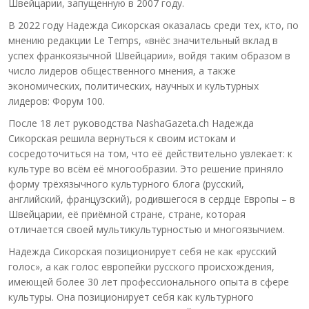
Швейцарии, запущенную в 2007 году.
В 2022 году Надежда Сикорская оказалась среди тех, кто, по
мнению редакции Le Temps, «внёс значительный вклад в
успех франкоязычной Швейцарии», войдя таким образом в
число лидеров общественного мнения, а также
экономических, политических, научных и культурных
лидеров: Форум 100.
После 18 лет руководства NashaGazeta.ch Надежда
Сикорская решила вернуться к своим истокам и
сосредоточиться на том, что её действительно увлекает: к
культуре во всём её многообразии. Это решение приняло
форму трёхязычного культурного блога (русский,
английский, французский), родившегося в сердце Европы – в
Швейцарии, её приёмной стране, стране, которая
отличается своей мультикультурностью и многоязычием.
Надежда Сикорская позиционирует себя не как «русский
голос», а как голос европейки русского происхождения,
имеющей более 30 лет профессионального опыта в сфере
культуры. Она позиционирует себя как культурного