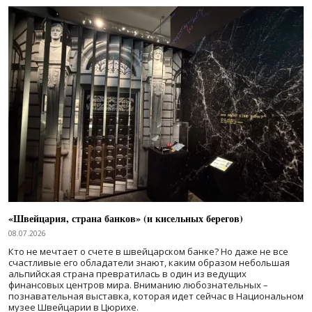
«Швейцария, страна банков» (и кисельных берегов)
08.07.2026
Кто не мечтает о счете в швейцарском банке? Но даже не все
счастливые его обладатели знают, каким образом небольшая
альпийская страна превратилась в один из ведущих
финансовых центров мира. Вниманию любознательных –
познавательная выставка, которая идет сейчас в Национальном
музее Швейцарии в Цюрихе.