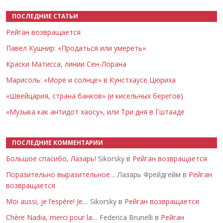
ПОСЛЕДНИЕ СТАТЬИ
Рейган возвращается
Павел Кушнир: «Продаться или умереть»
Краски Матисса, линии Сен-Лорана
Марисоль: «Море и солнце» в Кунстхаусе Цюриха
«Швейцария, страна банков» (и кисельных берегов)
«Музыка как антидот хаосу», или Три дня в Гштааде
ПОСЛЕДНИЕ КОММЕНТАРИИ
Большое спасибо, Лазарь!
Sikorsky в
Рейган возвращается
Поразительно выразительное…
Лазарь Фрейдгейм в
Рейган
возвращается
Moi aussi, je l’espère! Je…
Sikorsky в
Рейган возвращается
Chère Nadia, merci pour la…
Federica Brunelli в
Рейган