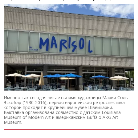
Именно так сегодня читается имя художницы Марии Соль
Эскобар (1930-2016), первая европейская ретроспектива
которой проходит в крупнейшем музее Швейцарии.
Выставка организована совместно с датским Louisiana
Museum of Modern Art и американским Buffalo AKG Art
Museum.