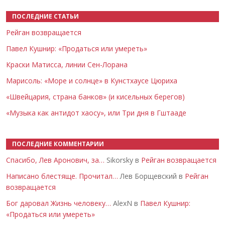
ПОСЛЕДНИЕ СТАТЬИ
Рейган возвращается
Павел Кушнир: «Продаться или умереть»
Краски Матисса, линии Сен-Лорана
Марисоль: «Море и солнце» в Кунстхаусе Цюриха
«Швейцария, страна банков» (и кисельных берегов)
«Музыка как антидот хаосу», или Три дня в Гштааде
ПОСЛЕДНИЕ КОММЕНТАРИИ
Спасибо, Лев Аронович, за…
Sikorsky в
Рейган возвращается
Написано блестяще. Прочитал…
Лев Борщевский в
Рейган
возвращается
Бог даровал Жизнь человеку…
AlexN в
Павел Кушнир:
«Продаться или умереть»