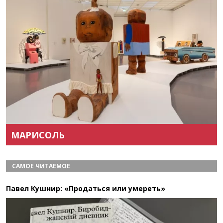
Назад
Вперёд
МАРИСОЛЬ
САМОЕ ЧИТАЕМОЕ
Павел Кушнир: «Продаться или умереть»