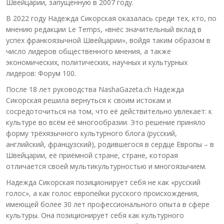
Швейцарии, запущенную в 2007 году.
В 2022 году Надежда Сикорская оказалась среди тех, кто, по
мнению редакции Le Temps, «внёс значительный вклад в
успех франкоязычной Швейцарии», войдя таким образом в
число лидеров общественного мнения, а также
экономических, политических, научных и культурных
лидеров: Форум 100.
После 18 лет руководства NashaGazeta.ch Надежда
Сикорская решила вернуться к своим истокам и
сосредоточиться на том, что её действительно увлекает: к
культуре во всём её многообразии. Это решение приняло
форму трёхязычного культурного блога (русский,
английский, французский), родившегося в сердце Европы – в
Швейцарии, её приёмной стране, стране, которая
отличается своей мультикультурностью и многоязычием.
Надежда Сикорская позиционирует себя не как «русский
голос», а как голос европейки русского происхождения,
имеющей более 30 лет профессионального опыта в сфере
культуры. Она позиционирует себя как культурного