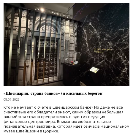
«Швейцария, страна банков» (и кисельных берегов)
08.07.2026
Кто не мечтает о счете в швейцарском банке? Но даже не все
счастливые его обладатели знают, каким образом небольшая
альпийская страна превратилась в один из ведущих
финансовых центров мира. Вниманию любознательных –
познавательная выставка, которая идет сейчас в Национальном
музее Швейцарии в Цюрихе.