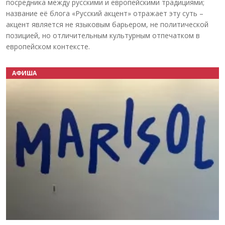
посредника между русскими и европейскими традициями;
название её блога «Русский акцент» отражает эту суть –
акцент является не языковым барьером, не политической
позицией, но отличительным культурным отпечатком в
европейском контексте.
АФИША
Назад
Вперёд