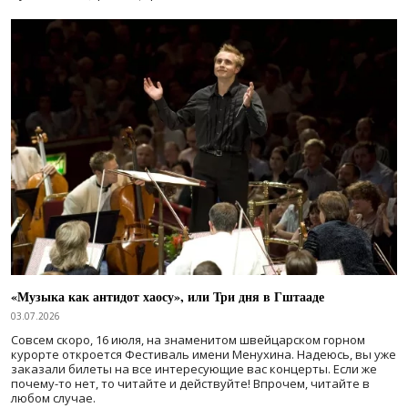
«Музыка как антидот хаосу», или Три дня в Гштааде
03.07.2026
Совсем скоро, 16 июля, на знаменитом швейцарском горном
курорте откроется Фестиваль имени Менухина. Надеюсь, вы уже
заказали билеты на все интересующие вас концерты. Если же
почему-то нет, то читайте и действуйте! Впрочем, читайте в
любом случае.