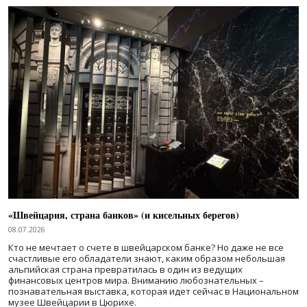
«Швейцария, страна банков» (и кисельных берегов)
08.07.2026
Кто не мечтает о счете в швейцарском банке? Но даже не все
счастливые его обладатели знают, каким образом небольшая
альпийская страна превратилась в один из ведущих
финансовых центров мира. Вниманию любознательных –
познавательная выставка, которая идет сейчас в Национальном
музее Швейцарии в Цюрихе.