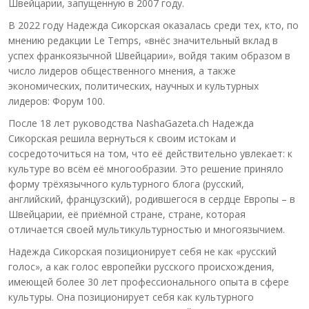
Швейцарии, запущенную в 2007 году.
В 2022 году Надежда Сикорская оказалась среди тех, кто, по
мнению редакции Le Temps, «внёс значительный вклад в
успех франкоязычной Швейцарии», войдя таким образом в
число лидеров общественного мнения, а также
экономических, политических, научных и культурных
лидеров: Форум 100.
После 18 лет руководства NashaGazeta.ch Надежда
Сикорская решила вернуться к своим истокам и
сосредоточиться на том, что её действительно увлекает: к
культуре во всём её многообразии. Это решение приняло
форму трёхязычного культурного блога (русский,
английский, французский), родившегося в сердце Европы – в
Швейцарии, её приёмной стране, стране, которая
отличается своей мультикультурностью и многоязычием.
Надежда Сикорская позиционирует себя не как «русский
голос», а как голос европейки русского происхождения,
имеющей более 30 лет профессионального опыта в сфере
культуры. Она позиционирует себя как культурного