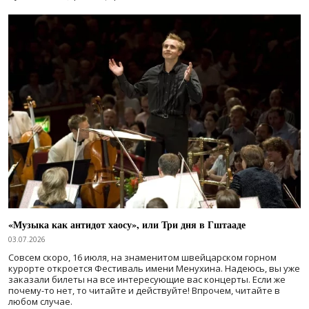
«Музыка как антидот хаосу», или Три дня в Гштааде
03.07.2026
Совсем скоро, 16 июля, на знаменитом швейцарском горном
курорте откроется Фестиваль имени Менухина. Надеюсь, вы уже
заказали билеты на все интересующие вас концерты. Если же
почему-то нет, то читайте и действуйте! Впрочем, читайте в
любом случае.