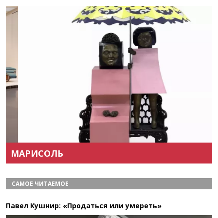
Назад
Вперёд
МАРИСОЛЬ
САМОЕ ЧИТАЕМОЕ
Павел Кушнир: «Продаться или умереть»