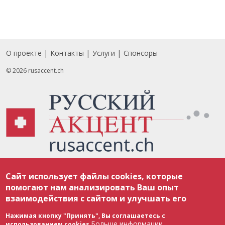
О проекте
Контакты
Услуги
Спонсоры
Footer
© 2026 rusaccent.ch
Все материалы, размещенные на веб-сайте rusaccent.ch, охраняются в
Сайт использует файлы cookies, которые
соответствии с законодательством Швейцарии об авторском праве и
международными соглашениями. Полное или частичное использование
помогают нам анализировать Ваш опыт
материалов возможно только с разрешения редакции. В случае полного
взаимодействия с сайтом и улучшать его
или частичного воспроизведения материалов сайта rusaccent.ch,
ОБЯЗАТЕЛЬНА АКТИВНАЯ ГИПЕРССЫЛКА на конкретный заимствованный
текст. Фотоизображения, размещенные редакцией rusaccent.ch, являются
Нажимая кнопку "Принять", Вы соглашаетесь с
ее исключительной собственностью. Полное или частичное
Больше информации
использованием cookies