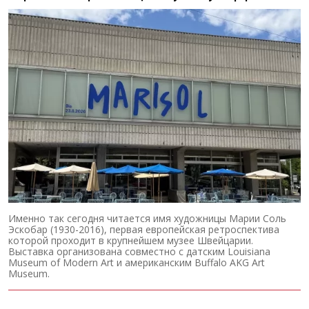
Именно так сегодня читается имя художницы Марии Соль
Эскобар (1930-2016), первая европейская ретроспектива
которой проходит в крупнейшем музее Швейцарии.
Выставка организована совместно с датским Louisiana
Museum of Modern Art и американским Buffalo AKG Art
Museum.