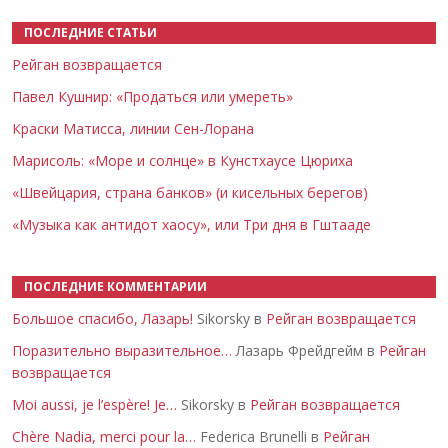
ПОСЛЕДНИЕ СТАТЬИ
Рейган возвращается
Павел Кушнир: «Продаться или умереть»
Краски Матисса, линии Сен-Лорана
Марисоль: «Море и солнце» в Кунстхаусе Цюриха
«Швейцария, страна банков» (и кисельных берегов)
«Музыка как антидот хаосу», или Три дня в Гштааде
ПОСЛЕДНИЕ КОММЕНТАРИИ
Большое спасибо, Лазарь!
Sikorsky в
Рейган возвращается
Поразительно выразительное…
Лазарь Фрейдгейм в
Рейган
возвращается
Moi aussi, je l’espère! Je…
Sikorsky в
Рейган возвращается
Chère Nadia, merci pour la…
Federica Brunelli в
Рейган