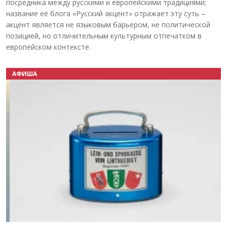
посредника между русскими и европейскими традициями;
название её блога «Русский акцент» отражает эту суть –
акцент является не языковым барьером, не политической
позицией, но отличительным культурным отпечатком в
европейском контексте.
АФИША
Назад
Вперёд