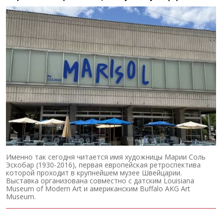
Именно так сегодня читается имя художницы Марии Соль
Эскобар (1930-2016), первая европейская ретроспектива
которой проходит в крупнейшем музее Швейцарии.
Выставка организована совместно с датским Louisiana
Museum of Modern Art и американским Buffalo AKG Art
Museum.