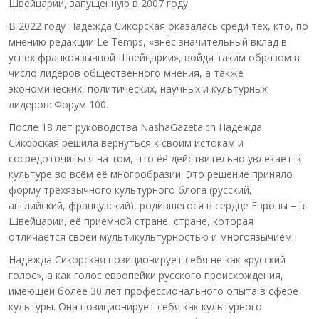
Швейцарии, запущенную в 2007 году.
В 2022 году Надежда Сикорская оказалась среди тех, кто, по
мнению редакции Le Temps, «внёс значительный вклад в
успех франкоязычной Швейцарии», войдя таким образом в
число лидеров общественного мнения, а также
экономических, политических, научных и культурных
лидеров: Форум 100.
После 18 лет руководства NashaGazeta.ch Надежда
Сикорская решила вернуться к своим истокам и
сосредоточиться на том, что её действительно увлекает: к
культуре во всём её многообразии. Это решение приняло
форму трёхязычного культурного блога (русский,
английский, французский), родившегося в сердце Европы – в
Швейцарии, её приёмной стране, стране, которая
отличается своей мультикультурностью и многоязычием.
Надежда Сикорская позиционирует себя не как «русский
голос», а как голос европейки русского происхождения,
имеющей более 30 лет профессионального опыта в сфере
культуры. Она позиционирует себя как культурного