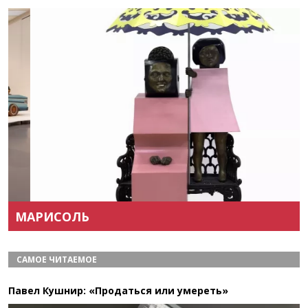
Назад
Вперёд
МАРИСОЛЬ
САМОЕ ЧИТАЕМОЕ
Павел Кушнир: «Продаться или умереть»