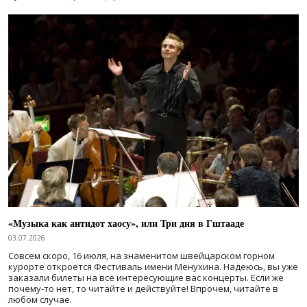
«Музыка как антидот хаосу», или Три дня в Гштааде
03.07.2026
Совсем скоро, 16 июля, на знаменитом швейцарском горном
курорте откроется Фестиваль имени Менухина. Надеюсь, вы уже
заказали билеты на все интересующие вас концерты. Если же
почему-то нет, то читайте и действуйте! Впрочем, читайте в
любом случае.