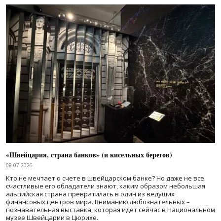
«Швейцария, страна банков» (и кисельных берегов)
08.07.2026
Кто не мечтает о счете в швейцарском банке? Но даже не все
счастливые его обладатели знают, каким образом небольшая
альпийская страна превратилась в один из ведущих
финансовых центров мира. Вниманию любознательных –
познавательная выставка, которая идет сейчас в Национальном
музее Швейцарии в Цюрихе.