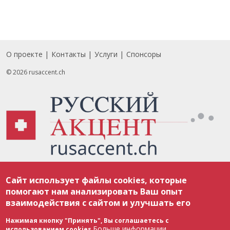
О проекте
Контакты
Услуги
Спонсоры
Footer
© 2026 rusaccent.ch
Все материалы, размещенные на веб-сайте rusaccent.ch, охраняются в
Сайт использует файлы cookies, которые
соответствии с законодательством Швейцарии об авторском праве и
международными соглашениями. Полное или частичное использование
помогают нам анализировать Ваш опыт
материалов возможно только с разрешения редакции. В случае полного
взаимодействия с сайтом и улучшать его
или частичного воспроизведения материалов сайта rusaccent.ch,
ОБЯЗАТЕЛЬНА АКТИВНАЯ ГИПЕРССЫЛКА на конкретный заимствованный
текст. Фотоизображения, размещенные редакцией rusaccent.ch, являются
Нажимая кнопку "Принять", Вы соглашаетесь с
ее исключительной собственностью. Полное или частичное
Больше информации
использованием cookies