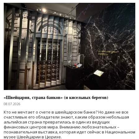
«Швейцария, страна банков» (и кисельных берегов)
08.07.2026
Кто не мечтает о счете в швейцарском банке? Но даже не все
счастливые его обладатели знают, каким образом небольшая
альпийская страна превратилась в один из ведущих
финансовых центров мира. Вниманию любознательных –
познавательная выставка, которая идет сейчас в Национальном
музее Швейцарии в Цюрихе.