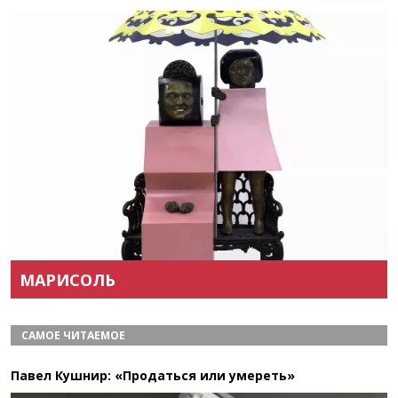
Назад
Вперёд
МАРИСОЛЬ
САМОЕ ЧИТАЕМОЕ
Павел Кушнир: «Продаться или умереть»