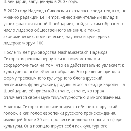
Швейцарии, запущенную в 2007 году.
В 2022 году Надежда Сикорская оказалась среди тех, кто, по
мнению редакции Le Temps, «внёс значительный вклад в
успех франкоязычной Швейцарии», войдя таким образом в
число лидеров общественного мнения, а также
экономических, политических, научных и культурных
лидеров: Форум 100.
После 18 лет руководства NashaGazeta.ch Надежда
Сикорская решила вернуться к своим истокам и
сосредоточиться на том, что её действительно увлекает: к
культуре во всём её многообразии. Это решение приняло
форму трёхязычного культурного блога (русский,
английский, французский), родившегося в сердце Европы – в
Швейцарии, её приёмной стране, стране, которая
отличается своей мультикультурностью и многоязычием.
Надежда Сикорская позиционирует себя не как «русский
голос», а как голос европейки русского происхождения,
имеющей более 30 лет профессионального опыта в сфере
культуры. Она позиционирует себя как культурного