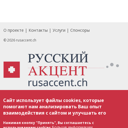
О проекте
Контакты
Услуги
Спонсоры
Footer
© 2026 rusaccent.ch
Все материалы, размещенные на веб-сайте rusaccent.ch, охраняются в
Сайт использует файлы cookies, которые
соответствии с законодательством Швейцарии об авторском праве и
международными соглашениями. Полное или частичное использование
помогают нам анализировать Ваш опыт
материалов возможно только с разрешения редакции. В случае полного
взаимодействия с сайтом и улучшать его
или частичного воспроизведения материалов сайта rusaccent.ch,
ОБЯЗАТЕЛЬНА АКТИВНАЯ ГИПЕРССЫЛКА на конкретный заимствованный
текст. Фотоизображения, размещенные редакцией rusaccent.ch, являются
Нажимая кнопку "Принять", Вы соглашаетесь с
ее исключительной собственностью. Полное или частичное
Больше информации
использованием cookies