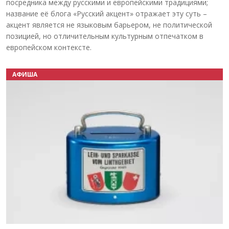
посредника между русскими и европейскими традициями;
название её блога «Русский акцент» отражает эту суть –
акцент является не языковым барьером, не политической
позицией, но отличительным культурным отпечатком в
европейском контексте.
АФИША
Назад
Вперёд