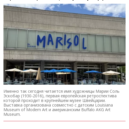
Именно так сегодня читается имя художницы Марии Соль
Эскобар (1930-2016), первая европейская ретроспектива
которой проходит в крупнейшем музее Швейцарии.
Выставка организована совместно с датским Louisiana
Museum of Modern Art и американским Buffalo AKG Art
Museum.