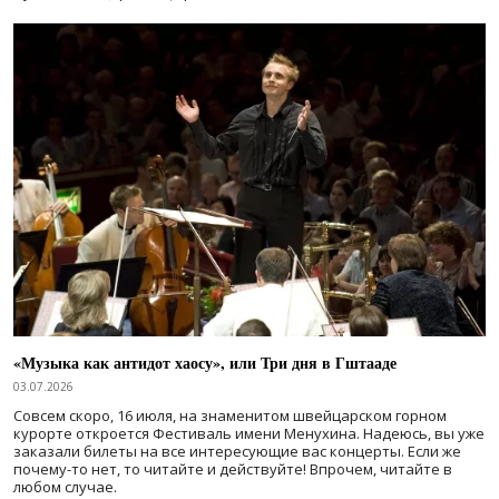
«Музыка как антидот хаосу», или Три дня в Гштааде
03.07.2026
Совсем скоро, 16 июля, на знаменитом швейцарском горном
курорте откроется Фестиваль имени Менухина. Надеюсь, вы уже
заказали билеты на все интересующие вас концерты. Если же
почему-то нет, то читайте и действуйте! Впрочем, читайте в
любом случае.