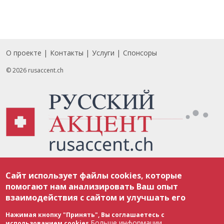
О проекте
Контакты
Услуги
Спонсоры
Footer
© 2026 rusaccent.ch
Все материалы, размещенные на веб-сайте rusaccent.ch, охраняются в
Сайт использует файлы cookies, которые
соответствии с законодательством Швейцарии об авторском праве и
международными соглашениями. Полное или частичное использование
помогают нам анализировать Ваш опыт
материалов возможно только с разрешения редакции. В случае полного
взаимодействия с сайтом и улучшать его
или частичного воспроизведения материалов сайта rusaccent.ch,
ОБЯЗАТЕЛЬНА АКТИВНАЯ ГИПЕРССЫЛКА на конкретный заимствованный
текст. Фотоизображения, размещенные редакцией rusaccent.ch, являются
Нажимая кнопку "Принять", Вы соглашаетесь с
ее исключительной собственностью. Полное или частичное
Больше информации
использованием cookies