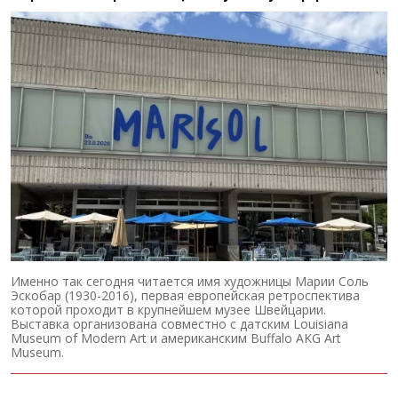
Именно так сегодня читается имя художницы Марии Соль
Эскобар (1930-2016), первая европейская ретроспектива
которой проходит в крупнейшем музее Швейцарии.
Выставка организована совместно с датским Louisiana
Museum of Modern Art и американским Buffalo AKG Art
Museum.