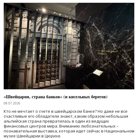
«Швейцария, страна банков» (и кисельных берегов)
08.07.2026
Кто не мечтает о счете в швейцарском банке? Но даже не все
счастливые его обладатели знают, каким образом небольшая
альпийская страна превратилась в один из ведущих
финансовых центров мира. Вниманию любознательных –
познавательная выставка, которая идет сейчас в Национальном
музее Швейцарии в Цюрихе.