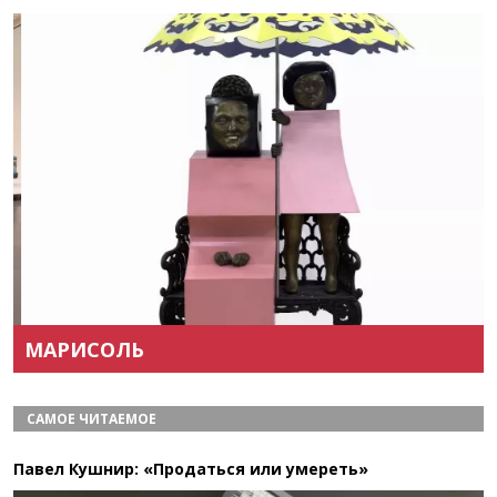
Назад
Вперёд
МАРИСОЛЬ
САМОЕ ЧИТАЕМОЕ
Павел Кушнир: «Продаться или умереть»