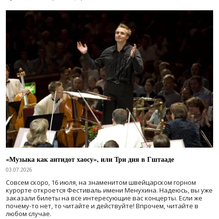
«Музыка как антидот хаосу», или Три дня в Гштааде
03.07.2026
Совсем скоро, 16 июля, на знаменитом швейцарском горном
курорте откроется Фестиваль имени Менухина. Надеюсь, вы уже
заказали билеты на все интересующие вас концерты. Если же
почему-то нет, то читайте и действуйте! Впрочем, читайте в
любом случае.