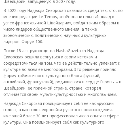
Швейцарии, запущенную в 2007 году.
В 2022 году Надежда Сикорская оказалась среди тех, кто, по
мнению редакции Le Temps, «внёс значительный вклад в
успех франкоязычной Швейцарии», войдя таким образом в
число лидеров общественного мнения, а также
экономических, политических, научных и культурных
лидеров: Форум 100.
После 18 лет руководства NashaGazeta.ch Надежда
Сикорская решила вернуться к своим истокам и
сосредоточиться на том, что её действительно увлекает: к
культуре во всём её многообразии. Это решение приняло
форму трёхязычного культурного блога (русский,
английский, французский), родившегося в сердце Европы – в
Швейцарии, её приёмной стране, стране, которая
отличается своей мультикультурностью и многоязычием.
Надежда Сикорская позиционирует себя не как «русский
голос», а как голос европейки русского происхождения,
имеющей более 30 лет профессионального опыта в сфере
культуры. Она позиционирует себя как культурного