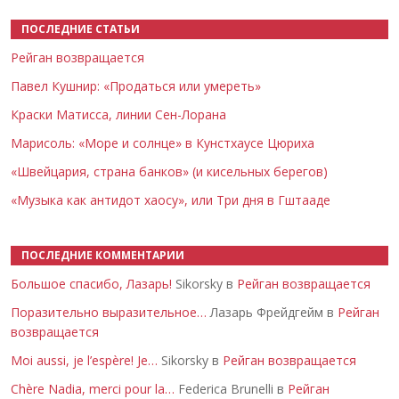
ПОСЛЕДНИЕ СТАТЬИ
Рейган возвращается
Павел Кушнир: «Продаться или умереть»
Краски Матисса, линии Сен-Лорана
Марисоль: «Море и солнце» в Кунстхаусе Цюриха
«Швейцария, страна банков» (и кисельных берегов)
«Музыка как антидот хаосу», или Три дня в Гштааде
ПОСЛЕДНИЕ КОММЕНТАРИИ
Большое спасибо, Лазарь!
Sikorsky в
Рейган возвращается
Поразительно выразительное…
Лазарь Фрейдгейм в
Рейган
возвращается
Moi aussi, je l’espère! Je…
Sikorsky в
Рейган возвращается
Chère Nadia, merci pour la…
Federica Brunelli в
Рейган