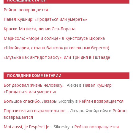
ПОСЛЕДНИЕ СТАТЬИ
Рейган возвращается
Павел Кушнир: «Продаться или умереть»
Краски Матисса, линии Сен-Лорана
Марисоль: «Море и солнце» в Кунстхаусе Цюриха
«Швейцария, страна банков» (и кисельных берегов)
«Музыка как антидот хаосу», или Три дня в Гштааде
ПОСЛЕДНИЕ КОММЕНТАРИИ
Бог даровал Жизнь человеку…
AlexN в
Павел Кушнир:
«Продаться или умереть»
Большое спасибо, Лазарь!
Sikorsky в
Рейган возвращается
Поразительно выразительное…
Лазарь Фрейдгейм в
Рейган
возвращается
Moi aussi, je l’espère! Je…
Sikorsky в
Рейган возвращается