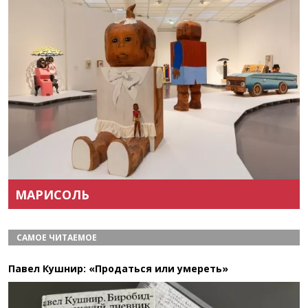
Назад
Вперёд
МАРИСОЛЬ
САМОЕ ЧИТАЕМОЕ
Павел Кушнир: «Продаться или умереть»