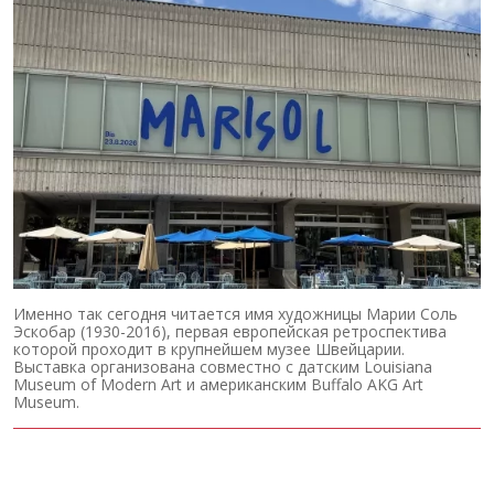
Именно так сегодня читается имя художницы Марии Соль
Эскобар (1930-2016), первая европейская ретроспектива
которой проходит в крупнейшем музее Швейцарии.
Выставка организована совместно с датским Louisiana
Museum of Modern Art и американским Buffalo AKG Art
Museum.