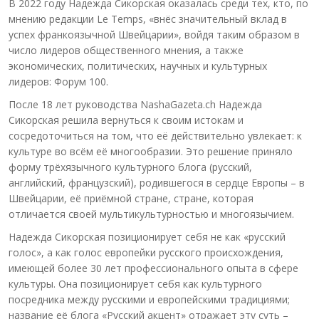
В 2022 году Надежда Сикорская оказалась среди тех, кто, по
мнению редакции Le Temps, «внёс значительный вклад в
успех франкоязычной Швейцарии», войдя таким образом в
число лидеров общественного мнения, а также
экономических, политических, научных и культурных
лидеров: Форум 100.
После 18 лет руководства NashaGazeta.ch Надежда
Сикорская решила вернуться к своим истокам и
сосредоточиться на том, что её действительно увлекает: к
культуре во всём её многообразии. Это решение приняло
форму трёхязычного культурного блога (русский,
английский, французский), родившегося в сердце Европы – в
Швейцарии, её приёмной стране, стране, которая
отличается своей мультикультурностью и многоязычием.
Надежда Сикорская позиционирует себя не как «русский
голос», а как голос европейки русского происхождения,
имеющей более 30 лет профессионального опыта в сфере
культуры. Она позиционирует себя как культурного
посредника между русскими и европейскими традициями;
название её блога «Русский акцент» отражает эту суть –