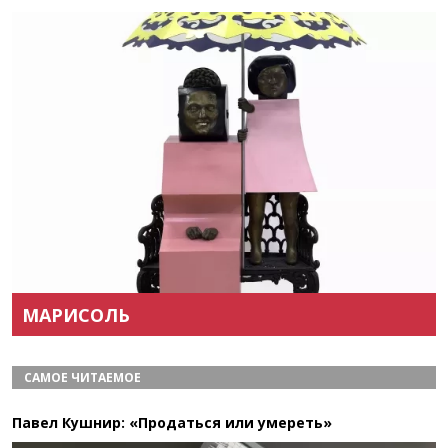
Назад
Вперёд
МАРИСОЛЬ
САМОЕ ЧИТАЕМОЕ
Павел Кушнир: «Продаться или умереть»