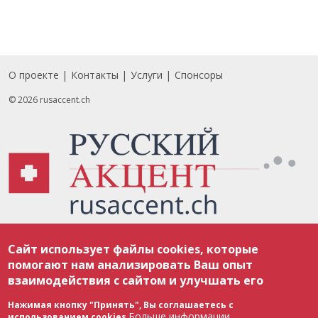
О проекте
Контакты
Услуги
Спонсоры
Footer
© 2026 rusaccent.ch
Все материалы, размещенные на веб-сайте rusaccent.ch, охраняются в
Сайт использует файлы cookies, которые
соответствии с законодательством Швейцарии об авторском праве и
международными соглашениями. Полное или частичное использование
помогают нам анализировать Ваш опыт
материалов возможно только с разрешения редакции. В случае полного
взаимодействия с сайтом и улучшать его
или частичного воспроизведения материалов сайта rusaccent.ch,
ОБЯЗАТЕЛЬНА АКТИВНАЯ ГИПЕРССЫЛКА на конкретный заимствованный
текст. Фотоизображения, размещенные редакцией rusaccent.ch, являются
Нажимая кнопку "Принять", Вы соглашаетесь с
ее исключительной собственностью. Полное или частичное
Больше информации
использованием cookies