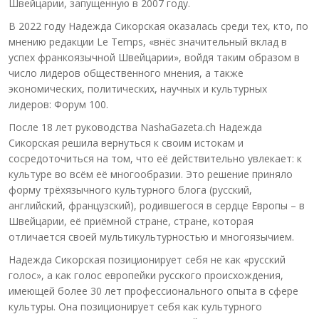
Швейцарии, запущенную в 2007 году.
В 2022 году Надежда Сикорская оказалась среди тех, кто, по
мнению редакции Le Temps, «внёс значительный вклад в
успех франкоязычной Швейцарии», войдя таким образом в
число лидеров общественного мнения, а также
экономических, политических, научных и культурных
лидеров: Форум 100.
После 18 лет руководства NashaGazeta.ch Надежда
Сикорская решила вернуться к своим истокам и
сосредоточиться на том, что её действительно увлекает: к
культуре во всём её многообразии. Это решение приняло
форму трёхязычного культурного блога (русский,
английский, французский), родившегося в сердце Европы – в
Швейцарии, её приёмной стране, стране, которая
отличается своей мультикультурностью и многоязычием.
Надежда Сикорская позиционирует себя не как «русский
голос», а как голос европейки русского происхождения,
имеющей более 30 лет профессионального опыта в сфере
культуры. Она позиционирует себя как культурного