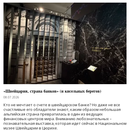
«Швейцария, страна банков» (и кисельных берегов)
08.07.2026
Кто не мечтает о счете в швейцарском банке? Но даже не все
счастливые его обладатели знают, каким образом небольшая
альпийская страна превратилась в один из ведущих
финансовых центров мира. Вниманию любознательных –
познавательная выставка, которая идет сейчас в Национальном
музее Швейцарии в Цюрихе.