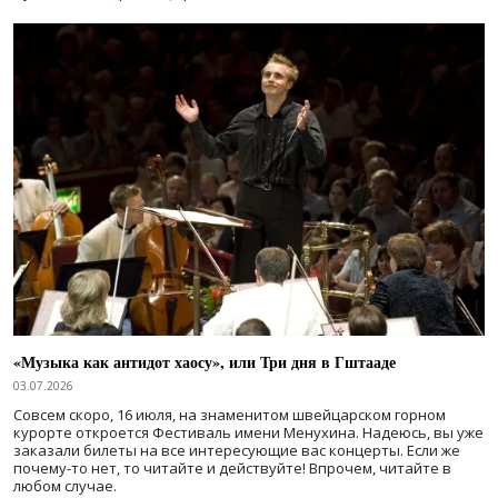
«Музыка как антидот хаосу», или Три дня в Гштааде
03.07.2026
Совсем скоро, 16 июля, на знаменитом швейцарском горном
курорте откроется Фестиваль имени Менухина. Надеюсь, вы уже
заказали билеты на все интересующие вас концерты. Если же
почему-то нет, то читайте и действуйте! Впрочем, читайте в
любом случае.