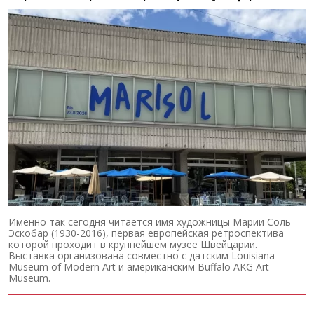
Именно так сегодня читается имя художницы Марии Соль
Эскобар (1930-2016), первая европейская ретроспектива
которой проходит в крупнейшем музее Швейцарии.
Выставка организована совместно с датским Louisiana
Museum of Modern Art и американским Buffalo AKG Art
Museum.