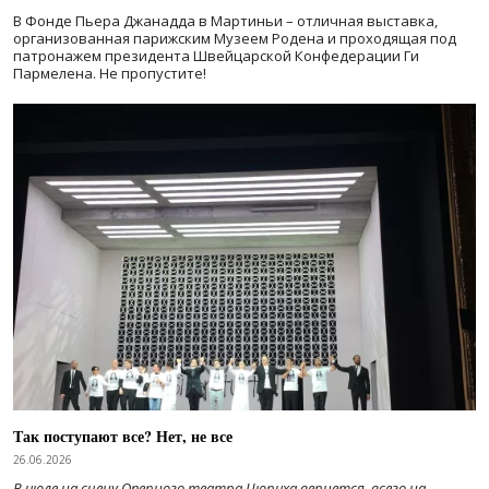
В Фонде Пьера Джанадда в Мартиньи – отличная выставка,
организованная парижским Музеем Родена и проходящая под
патронажем президента Швейцарской Конфедерации Ги
Пармелена. Не пропустите!
Так поступают все? Нет, не все
26.06.2026
В июле на сцену Оперного театра Цюриха вернется, всего на