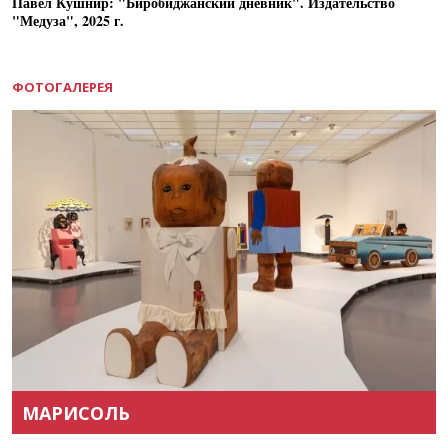
Павел Кушнир: "Биробиджанский дневник". Издательство
"Медуза", 2025 г.
ФОТОГАЛЕРЕЯ
Назад
Вперёд
МАРИСОЛЬ