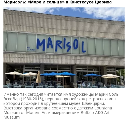
Марисоль: «Море и солнце» в Кунстхаусе Цюриха
Именно так сегодня читается имя художницы Марии Соль
Эскобар (1930-2016), первая европейская ретроспектива
которой проходит в крупнейшем музее Швейцарии.
Выставка организована совместно с датским Louisiana
Museum of Modern Art и американским Buffalo AKG Art
Museum.