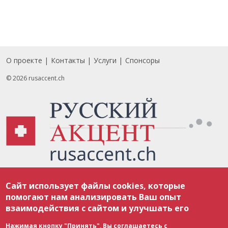
О проекте
Контакты
Услуги
Спонсоры
Footer
© 2026 rusaccent.ch
Все материалы, размещенные на веб-сайте rusaccent.ch, охраняются в
соответствии с законодательством Швейцарии об авторском праве и
Сайт использует файлы cookies, которые
международными соглашениями. Полное или частичное использование
помогают нам анализировать Ваш опыт
материалов возможно только с разрешения редакции. В случае полного
взаимодействия с сайтом и улучшать его
или частичного воспроизведения материалов сайта rusaccent.ch,
ОБЯЗАТЕЛЬНА АКТИВНАЯ ГИПЕРССЫЛКА на конкретный заимствованный
текст. Фотоизображения, размещенные редакцией rusaccent.ch, являются
Нажимая кнопку "Принять", Вы соглашаетесь с