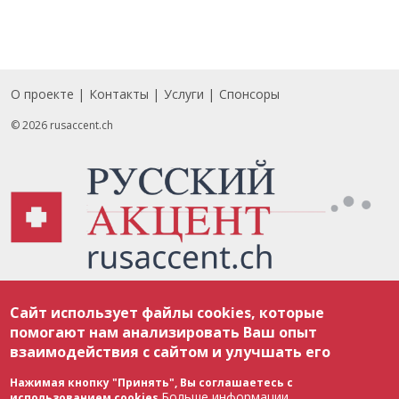
О проекте
Контакты
Услуги
Спонсоры
Footer
© 2026 rusaccent.ch
Все материалы, размещенные на веб-сайте rusaccent.ch, охраняются в
Сайт использует файлы cookies, которые
соответствии с законодательством Швейцарии об авторском праве и
международными соглашениями. Полное или частичное использование
помогают нам анализировать Ваш опыт
материалов возможно только с разрешения редакции. В случае полного
взаимодействия с сайтом и улучшать его
или частичного воспроизведения материалов сайта rusaccent.ch,
ОБЯЗАТЕЛЬНА АКТИВНАЯ ГИПЕРССЫЛКА на конкретный заимствованный
текст. Фотоизображения, размещенные редакцией rusaccent.ch, являются
Нажимая кнопку "Принять", Вы соглашаетесь с
ее исключительной собственностью. Полное или частичное
Больше информации
использованием cookies