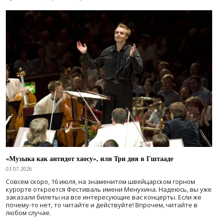
«Музыка как антидот хаосу», или Три дня в Гштааде
03.07.2026
Совсем скоро, 16 июля, на знаменитом швейцарском горном
курорте откроется Фестиваль имени Менухина. Надеюсь, вы уже
заказали билеты на все интересующие вас концерты. Если же
почему-то нет, то читайте и действуйте! Впрочем, читайте в
любом случае.