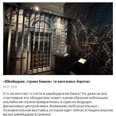
«Швейцария, страна банков» (и кисельных берегов)
08.07.2026
Кто не мечтает о счете в швейцарском банке? Но даже не все
счастливые его обладатели знают, каким образом небольшая
альпийская страна превратилась в один из ведущих
финансовых центров мира. Вниманию любознательных –
познавательная выставка, которая идет сейчас в Национальном
музее Швейцарии в Цюрихе.