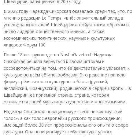
Швейцарии, запущенную в 2007 году.
В 2022 году Надежда Сикорская оказалась среди тех, кто, по
мнению редакции Le Temps, «внёс значительный вклад в
успех франкоязычной Швейцарии», войдя таким образом в
число лидеров общественного мнения, а также
экономических, политических, научных и культурных
лидеров: Форум 100.
После 18 лет руководства NashaGazeta.ch Надежда
Сикорская решила вернуться к своим истокам и
сосредоточиться на том, что её действительно увлекает: к
культуре во всём её многообразии. Это решение приняло
форму трёхязычного культурного блога (русский,
английский, французский), родившегося в сердце Европы – в
Швейцарии, её приёмной стране, стране, которая
отличается своей мультикультурностью и многоязычием.
Надежда Сикорская позиционирует себя не как «русский
голос», а как голос европейки русского происхождения,
имеющей более 30 лет профессионального опыта в сфере
культуры. Она позиционирует себя как культурного