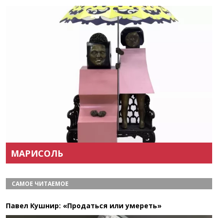
Назад
Вперёд
МАРИСОЛЬ
САМОЕ ЧИТАЕМОЕ
Павел Кушнир: «Продаться или умереть»