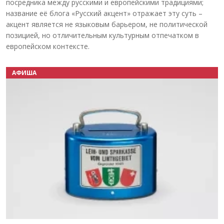
посредника между русскими и европейскими традициями;
название её блога «Русский акцент» отражает эту суть –
акцент является не языковым барьером, не политической
позицией, но отличительным культурным отпечатком в
европейском контексте.
АФИША
Назад
Вперёд