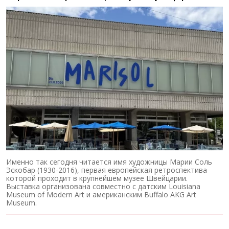
Именно так сегодня читается имя художницы Марии Соль
Эскобар (1930-2016), первая европейская ретроспектива
которой проходит в крупнейшем музее Швейцарии.
Выставка организована совместно с датским Louisiana
Museum of Modern Art и американским Buffalo AKG Art
Museum.