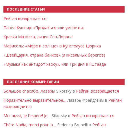
ПОСЛЕДНИЕ СТАТЬИ
Рейган возвращается
Павел Кушнир: «Продаться или умереть»
Краски Матисса, линии Сен-Лорана
Марисоль: «Море и солнце» в Кунстхаусе Цюриха
«Швейцария, страна банков» (и кисельных берегов)
«Музыка как антидот хаосу», или Три дня в Гштааде
ПОСЛЕДНИЕ КОММЕНТАРИИ
Большое спасибо, Лазарь!
Sikorsky в
Рейган возвращается
Поразительно выразительное…
Лазарь Фрейдгейм в
Рейган
возвращается
Moi aussi, je l’espère! Je…
Sikorsky в
Рейган возвращается
Chère Nadia, merci pour la…
Federica Brunelli в
Рейган