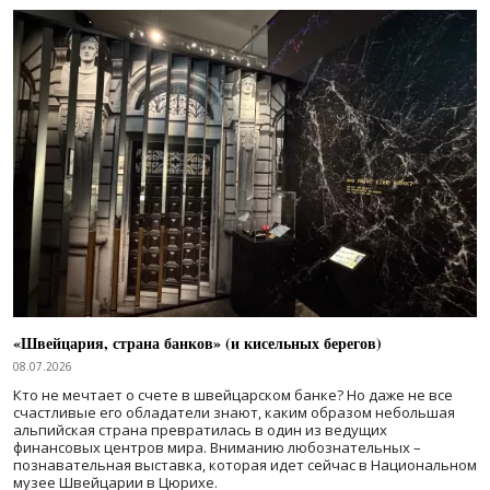
«Швейцария, страна банков» (и кисельных берегов)
08.07.2026
Кто не мечтает о счете в швейцарском банке? Но даже не все
счастливые его обладатели знают, каким образом небольшая
альпийская страна превратилась в один из ведущих
финансовых центров мира. Вниманию любознательных –
познавательная выставка, которая идет сейчас в Национальном
музее Швейцарии в Цюрихе.