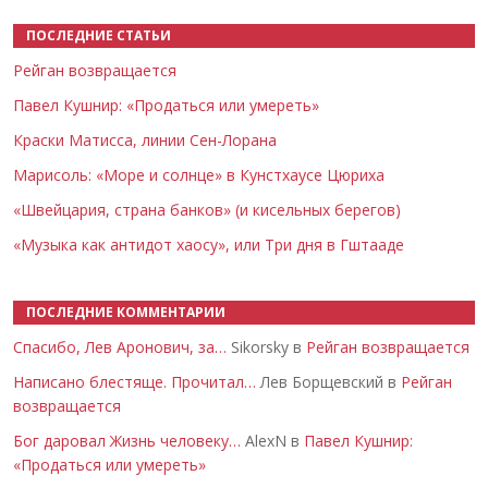
ПОСЛЕДНИЕ СТАТЬИ
Рейган возвращается
Павел Кушнир: «Продаться или умереть»
Краски Матисса, линии Сен-Лорана
Марисоль: «Море и солнце» в Кунстхаусе Цюриха
«Швейцария, страна банков» (и кисельных берегов)
«Музыка как антидот хаосу», или Три дня в Гштааде
ПОСЛЕДНИЕ КОММЕНТАРИИ
Спасибо, Лев Аронович, за…
Sikorsky в
Рейган возвращается
Написано блестяще. Прочитал…
Лев Борщевский в
Рейган
возвращается
Бог даровал Жизнь человеку…
AlexN в
Павел Кушнир:
«Продаться или умереть»