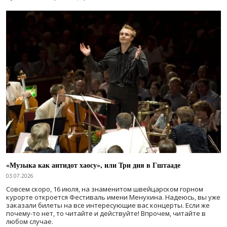
«Музыка как антидот хаосу», или Три дня в Гштааде
03.07.2026
Совсем скоро, 16 июля, на знаменитом швейцарском горном
курорте откроется Фестиваль имени Менухина. Надеюсь, вы уже
заказали билеты на все интересующие вас концерты. Если же
почему-то нет, то читайте и действуйте! Впрочем, читайте в
любом случае.