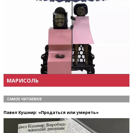
Назад
Вперёд
МАРИСОЛЬ
САМОЕ ЧИТАЕМОЕ
Павел Кушнир: «Продаться или умереть»