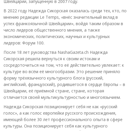
Швейцарии, запущенную в 2007 году.
В 2022 году Надежда Сикорская оказалась среди тех, кто, по
мнению редакции Le Temps, «внёс значительный вклад в
успех франкоязычной Швейцарии», войдя таким образом в
число лидеров общественного мнения, а также
экономических, политических, научных и культурных
лидеров: Форум 100.
После 18 лет руководства NashaGazeta.ch Надежда
Сикорская решила вернуться к своим истокам и
сосредоточиться на том, что её действительно увлекает: к
культуре во всём её многообразии. Это решение приняло
форму трёхязычного культурного блога (русский,
английский, французский), родившегося в сердце Европы – в
Швейцарии, её приёмной стране, стране, которая
отличается своей мультикультурностью и многоязычием.
Надежда Сикорская позиционирует себя не как «русский
голос», а как голос европейки русского происхождения,
имеющей более 30 лет профессионального опыта в сфере
культуры. Она позиционирует себя как культурного