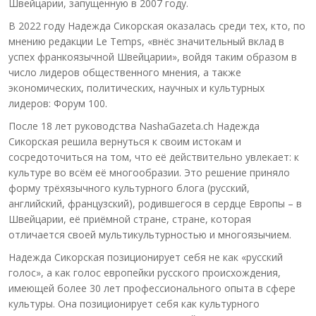
Швейцарии, запущенную в 2007 году.
В 2022 году Надежда Сикорская оказалась среди тех, кто, по
мнению редакции Le Temps, «внёс значительный вклад в
успех франкоязычной Швейцарии», войдя таким образом в
число лидеров общественного мнения, а также
экономических, политических, научных и культурных
лидеров: Форум 100.
После 18 лет руководства NashaGazeta.ch Надежда
Сикорская решила вернуться к своим истокам и
сосредоточиться на том, что её действительно увлекает: к
культуре во всём её многообразии. Это решение приняло
форму трёхязычного культурного блога (русский,
английский, французский), родившегося в сердце Европы – в
Швейцарии, её приёмной стране, стране, которая
отличается своей мультикультурностью и многоязычием.
Надежда Сикорская позиционирует себя не как «русский
голос», а как голос европейки русского происхождения,
имеющей более 30 лет профессионального опыта в сфере
культуры. Она позиционирует себя как культурного