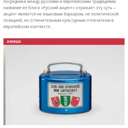
посредника между русскими и европейскими традициями;
название её блога «Русский акцент» отражает эту суть –
акцент является не языковым барьером, не политической
позицией, но отличительным культурным отпечатком в
европейском контексте.
АФИША
Назад
Вперёд