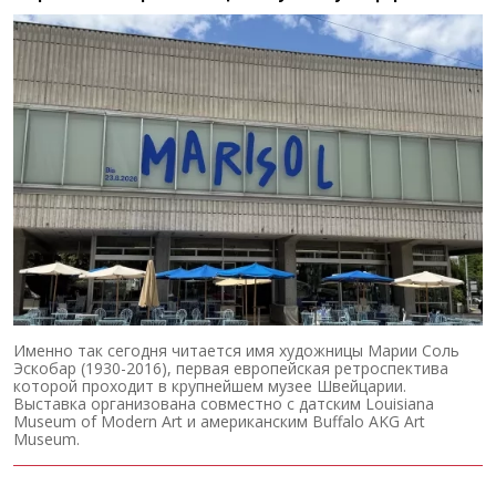
Именно так сегодня читается имя художницы Марии Соль
Эскобар (1930-2016), первая европейская ретроспектива
которой проходит в крупнейшем музее Швейцарии.
Выставка организована совместно с датским Louisiana
Museum of Modern Art и американским Buffalo AKG Art
Museum.