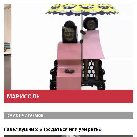
Назад
Вперёд
МАРИСОЛЬ
САМОЕ ЧИТАЕМОЕ
Павел Кушнир: «Продаться или умереть»