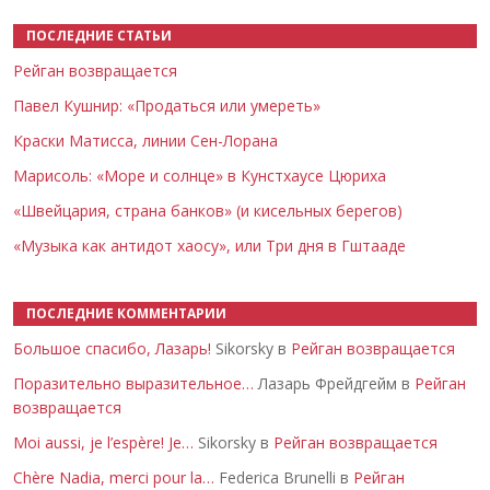
ПОСЛЕДНИЕ СТАТЬИ
Рейган возвращается
Павел Кушнир: «Продаться или умереть»
Краски Матисса, линии Сен-Лорана
Марисоль: «Море и солнце» в Кунстхаусе Цюриха
«Швейцария, страна банков» (и кисельных берегов)
«Музыка как антидот хаосу», или Три дня в Гштааде
ПОСЛЕДНИЕ КОММЕНТАРИИ
Большое спасибо, Лазарь!
Sikorsky в
Рейган возвращается
Поразительно выразительное…
Лазарь Фрейдгейм в
Рейган
возвращается
Moi aussi, je l’espère! Je…
Sikorsky в
Рейган возвращается
Chère Nadia, merci pour la…
Federica Brunelli в
Рейган