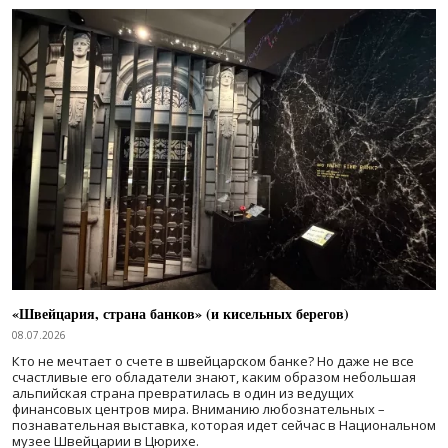
«Швейцария, страна банков» (и кисельных берегов)
08.07.2026
Кто не мечтает о счете в швейцарском банке? Но даже не все
счастливые его обладатели знают, каким образом небольшая
альпийская страна превратилась в один из ведущих
финансовых центров мира. Вниманию любознательных –
познавательная выставка, которая идет сейчас в Национальном
музее Швейцарии в Цюрихе.