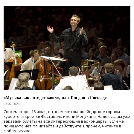
«Музыка как антидот хаосу», или Три дня в Гштааде
03.07.2026
Совсем скоро, 16 июля, на знаменитом швейцарском горном
курорте откроется Фестиваль имени Менухина. Надеюсь, вы уже
заказали билеты на все интересующие вас концерты. Если же
почему-то нет, то читайте и действуйте! Впрочем, читайте в
любом случае.