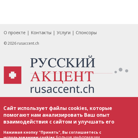
О проекте
Контакты
Услуги
Спонсоры
Footer
© 2026 rusaccent.ch
Все материалы, размещенные на веб-сайте rusaccent.ch, охраняются в
Сайт использует файлы cookies, которые
соответствии с законодательством Швейцарии об авторском праве и
международными соглашениями. Полное или частичное использование
помогают нам анализировать Ваш опыт
материалов возможно только с разрешения редакции. В случае полного
взаимодействия с сайтом и улучшать его
или частичного воспроизведения материалов сайта rusaccent.ch,
ОБЯЗАТЕЛЬНА АКТИВНАЯ ГИПЕРССЫЛКА на конкретный заимствованный
текст. Фотоизображения, размещенные редакцией rusaccent.ch, являются
Нажимая кнопку "Принять", Вы соглашаетесь с
ее исключительной собственностью. Полное или частичное
Больше информации
использованием cookies