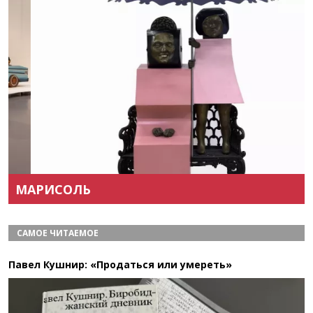
Назад
Вперёд
МАРИСОЛЬ
САМОЕ ЧИТАЕМОЕ
Павел Кушнир: «Продаться или умереть»