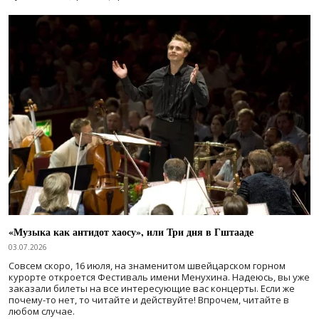
«Музыка как антидот хаосу», или Три дня в Гштааде
03.07.2026
Совсем скоро, 16 июля, на знаменитом швейцарском горном
курорте откроется Фестиваль имени Менухина. Надеюсь, вы уже
заказали билеты на все интересующие вас концерты. Если же
почему-то нет, то читайте и действуйте! Впрочем, читайте в
любом случае.