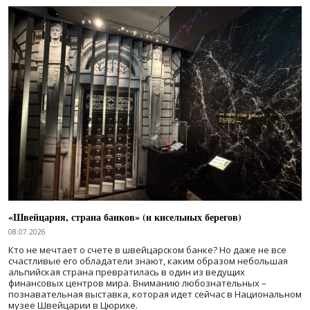
«Швейцария, страна банков» (и кисельных берегов)
08.07.2026
Кто не мечтает о счете в швейцарском банке? Но даже не все
счастливые его обладатели знают, каким образом небольшая
альпийская страна превратилась в один из ведущих
финансовых центров мира. Вниманию любознательных –
познавательная выставка, которая идет сейчас в Национальном
музее Швейцарии в Цюрихе.