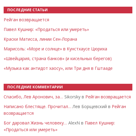
ПОСЛЕДНИЕ СТАТЬИ
Рейган возвращается
Павел Кушнир: «Продаться или умереть»
Краски Матисса, линии Сен-Лорана
Марисоль: «Море и солнце» в Кунстхаусе Цюриха
«Швейцария, страна банков» (и кисельных берегов)
«Музыка как антидот хаосу», или Три дня в Гштааде
ПОСЛЕДНИЕ КОММЕНТАРИИ
Спасибо, Лев Аронович, за…
Sikorsky в
Рейган возвращается
Написано блестяще. Прочитал…
Лев Борщевский в
Рейган
возвращается
Бог даровал Жизнь человеку…
AlexN в
Павел Кушнир:
«Продаться или умереть»