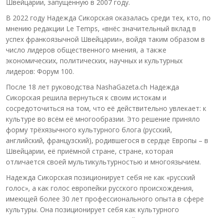
Швейцарии, запущенную в 2007 году.
В 2022 году Надежда Сикорская оказалась среди тех, кто, по
мнению редакции Le Temps, «внёс значительный вклад в
успех франкоязычной Швейцарии», войдя таким образом в
число лидеров общественного мнения, а также
экономических, политических, научных и культурных
лидеров: Форум 100.
После 18 лет руководства NashaGazeta.ch Надежда
Сикорская решила вернуться к своим истокам и
сосредоточиться на том, что её действительно увлекает: к
культуре во всём её многообразии. Это решение приняло
форму трёхязычного культурного блога (русский,
английский, французский), родившегося в сердце Европы – в
Швейцарии, её приёмной стране, стране, которая
отличается своей мультикультурностью и многоязычием.
Надежда Сикорская позиционирует себя не как «русский
голос», а как голос европейки русского происхождения,
имеющей более 30 лет профессионального опыта в сфере
культуры. Она позиционирует себя как культурного