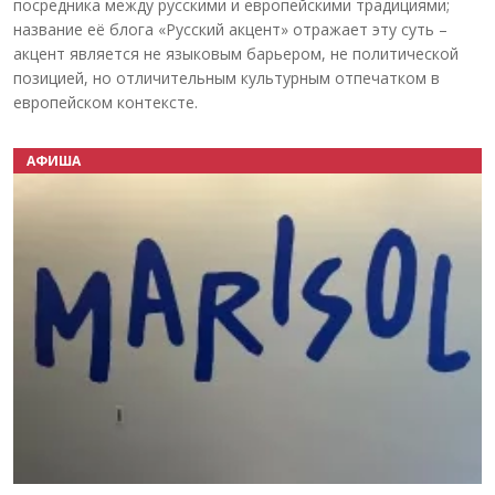
посредника между русскими и европейскими традициями;
название её блога «Русский акцент» отражает эту суть –
акцент является не языковым барьером, не политической
позицией, но отличительным культурным отпечатком в
европейском контексте.
АФИША
Назад
Вперёд