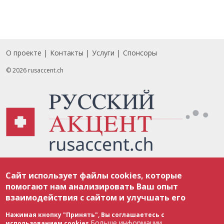
О проекте
Контакты
Услуги
Спонсоры
Footer
© 2026 rusaccent.ch
Все материалы, размещенные на веб-сайте rusaccent.ch, охраняются в
Сайт использует файлы cookies, которые
соответствии с законодательством Швейцарии об авторском праве и
международными соглашениями. Полное или частичное использование
помогают нам анализировать Ваш опыт
материалов возможно только с разрешения редакции. В случае полного
взаимодействия с сайтом и улучшать его
или частичного воспроизведения материалов сайта rusaccent.ch,
ОБЯЗАТЕЛЬНА АКТИВНАЯ ГИПЕРССЫЛКА на конкретный заимствованный
текст. Фотоизображения, размещенные редакцией rusaccent.ch, являются
Нажимая кнопку "Принять", Вы соглашаетесь с
ее исключительной собственностью. Полное или частичное
Больше информации
использованием cookies