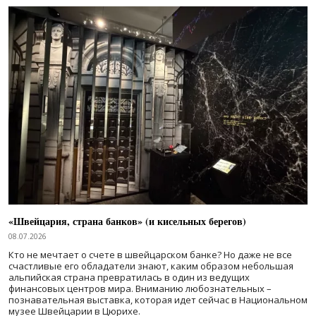
«Швейцария, страна банков» (и кисельных берегов)
08.07.2026
Кто не мечтает о счете в швейцарском банке? Но даже не все
счастливые его обладатели знают, каким образом небольшая
альпийская страна превратилась в один из ведущих
финансовых центров мира. Вниманию любознательных –
познавательная выставка, которая идет сейчас в Национальном
музее Швейцарии в Цюрихе.