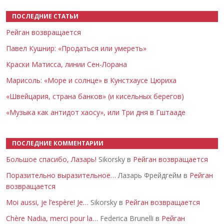
ПОСЛЕДНИЕ СТАТЬИ
Рейган возвращается
Павел Кушнир: «Продаться или умереть»
Краски Матисса, линии Сен-Лорана
Марисоль: «Море и солнце» в Кунстхаусе Цюриха
«Швейцария, страна банков» (и кисельных берегов)
«Музыка как антидот хаосу», или Три дня в Гштааде
ПОСЛЕДНИЕ КОММЕНТАРИИ
Большое спасибо, Лазарь!
Sikorsky в
Рейган возвращается
Поразительно выразительное…
Лазарь Фрейдгейм в
Рейган
возвращается
Moi aussi, je l’espère! Je…
Sikorsky в
Рейган возвращается
Chère Nadia, merci pour la…
Federica Brunelli в
Рейган