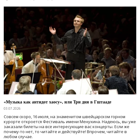
«Музыка как антидот хаосу», или Три дня в Гштааде
03.07.2026
Совсем скоро, 16 июля, на знаменитом швейцарском горном
курорте откроется Фестиваль имени Менухина. Надеюсь, вы уже
заказали билеты на все интересующие вас концерты. Если же
почему-то нет, то читайте и действуйте! Впрочем, читайте в
любом случае.