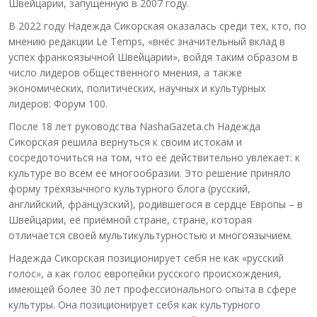
Швейцарии, запущенную в 2007 году.
В 2022 году Надежда Сикорская оказалась среди тех, кто, по
мнению редакции Le Temps, «внёс значительный вклад в
успех франкоязычной Швейцарии», войдя таким образом в
число лидеров общественного мнения, а также
экономических, политических, научных и культурных
лидеров: Форум 100.
После 18 лет руководства NashaGazeta.ch Надежда
Сикорская решила вернуться к своим истокам и
сосредоточиться на том, что её действительно увлекает: к
культуре во всём её многообразии. Это решение приняло
форму трёхязычного культурного блога (русский,
английский, французский), родившегося в сердце Европы – в
Швейцарии, её приёмной стране, стране, которая
отличается своей мультикультурностью и многоязычием.
Надежда Сикорская позиционирует себя не как «русский
голос», а как голос европейки русского происхождения,
имеющей более 30 лет профессионального опыта в сфере
культуры. Она позиционирует себя как культурного