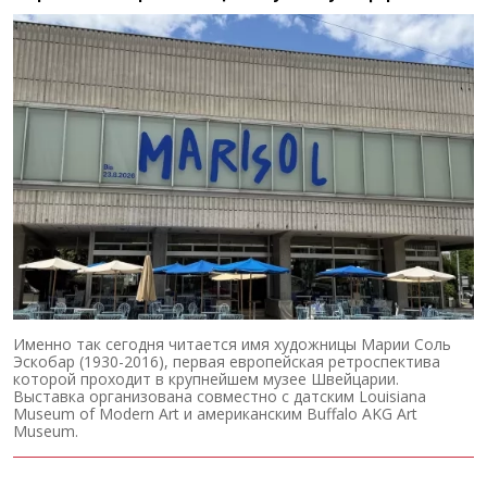
Именно так сегодня читается имя художницы Марии Соль
Эскобар (1930-2016), первая европейская ретроспектива
которой проходит в крупнейшем музее Швейцарии.
Выставка организована совместно с датским Louisiana
Museum of Modern Art и американским Buffalo AKG Art
Museum.