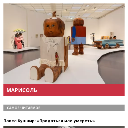
Назад
Вперёд
МАРИСОЛЬ
САМОЕ ЧИТАЕМОЕ
Павел Кушнир: «Продаться или умереть»