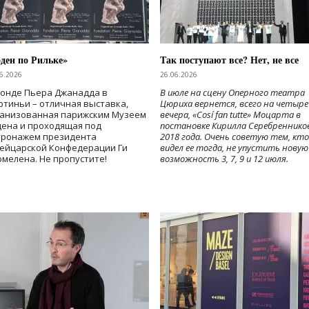
ден по Рильке»
Так поступают все? Нет, не все
6.2026
26.06.2026
Фонде Пьера Джанадда в
В июле на сцену Оперного театра
тиньи – отличная выставка,
Цюриха вернется, всего на четыре
ганизованная парижским Музеем
вечера, «Cosí fan tutte» Моцарта в
дена и проходящая под
постановке Кирилла Серебреннико
тронажем президента
2018 года. Очень советую тем, кто
ейцарской Конфедерации Ги
видел ее тогда, не упустить новую
мелена. Не пропустите!
возможность 3, 7, 9 и 12 июля.