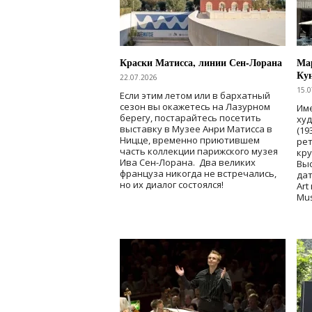
Краски Матисса, линии Сен-Лорана
Мар
Ку
22.07.2026
15.0
Если этим летом или в бархатный
сезон вы окажетесь на Лазурном
Име
берегу, постарайтесь посетить
ху
выставку в Музее Анри Матисса в
(19
Ницце, временно приютившем
рет
часть коллекции парижского музея
кр
Ива Сен-Лорана. Два великих
Выс
француза никогда не встречались,
дат
но их диалог состоялся!
Art
Mu