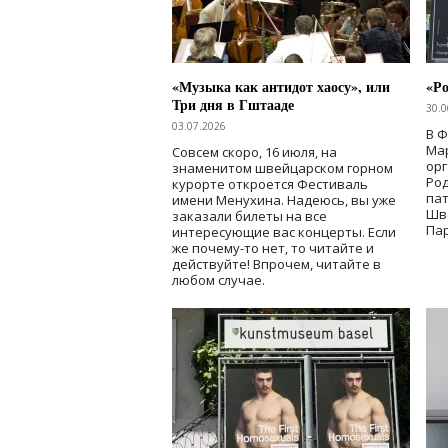
«Музыка как антидот хаосу», или
«Ро
Три дня в Гштааде
30.0
03.07.2026
В 
Мар
Совсем скоро, 16 июля, на
ор
знаменитом швейцарском горном
Ро
курорте откроется Фестиваль
па
имени Менухина. Надеюсь, вы уже
Шв
заказали билеты на все
Пар
интересующие вас концерты. Если
же почему-то нет, то читайте и
действуйте! Впрочем, читайте в
любом случае.