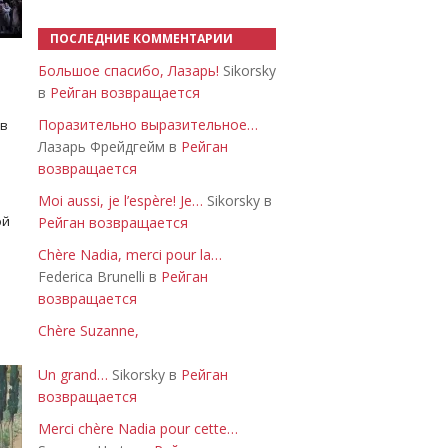
ПОСЛЕДНИЕ КОММЕНТАРИИ
Большое спасибо, Лазарь!
Sikorsky
в
Рейган возвращается
Поразительно выразительное…
 в
Лазарь Фрейдгейм в
Рейган
возвращается
Moi aussi, je l’espère! Je…
Sikorsky в
ой
Рейган возвращается
Chère Nadia, merci pour la…
Federica Brunelli в
Рейган
возвращается
Chère Suzanne,
Un grand…
Sikorsky в
Рейган
возвращается
Merci chère Nadia pour cette…