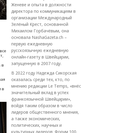
Женеве и опыта в должности
директора по коммуникациям в
организации Международный
Зелёный Крест, основанной
Михаилом Горбачёвым, она
основала NashaGazeta.ch –
первую ежедневную
русскоязычную ежедневную
все
т,
онлайн-газету в Швейцарии,
запущенную в 2007 году.
 в
В 2022 году Надежда Сикорская
ная
оказалась среди тех, кто, по
мнению редакции Le Temps, «внёс
 в
значительный вклад в успех
франкоязычной Швейцарии»,
войдя таким образом в число
лидеров общественного мнения,
а также экономических,
политических, научных и
культурных лидеров: Форум 100.