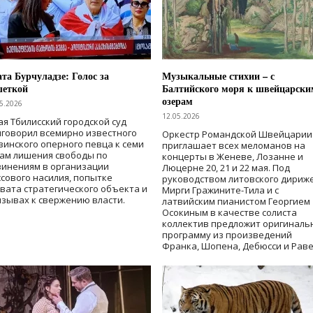
та Бурчуладзе: Голос за
Музыкальные стихии – с
шеткой
Балтийского моря к швейцарски
озерам
5.2026
12.05.2026
ая Тбилисский городской суд
говорил всемирно известного
Оркестр Романдской Швейцарии
зинского оперного певца к семи
приглашает всех меломанов на
дам лишения свободы
по
концерты в Женеве, Лозанне и
винениям в организации
Люцерне 20, 21 и 22 мая. Под
сового насилия, попытке
руководством литовского дириж
вата стратегического объекта и
Мирги Гражините-Тила и с
зывах к свержению власти
.
латвийским пианистом Георгием
Осокиным в качестве солиста
коллектив предложит оригиналь
программу из произведений
Франка, Шопена, Дебюсси и Раве