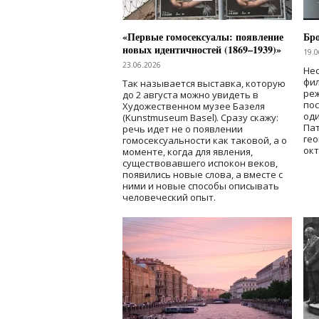
«Первые гомосексуалы: появление
Бр
новых идентичностей (1869–1939)»
19.0
23.06.2026
Нес
фи
Так называется выставка, которую
реж
до 2 августа можно увидеть в
по
Художественном музее Базеля
од
(Kunstmuseum Basel). Сразу скажу:
Пат
речь идет не о появлении
гео
гомосексуальности как таковой, а о
окт
моменте, когда для явления,
существовавшего испокон веков,
появились новые слова, а вместе с
ними и новые способы описывать
человеческий опыт.