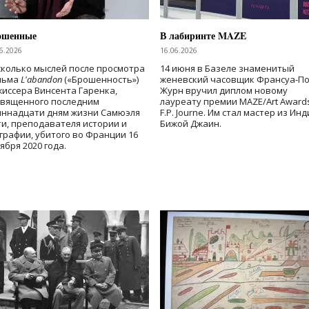
ошенные
В лабиринте MAZE
6.2026
16.06.2026
колько мыслей после просмотра
14 июня в Базеле знаменитый
льма
L'abandon
(«Брошенность»)
женевский часовщик Франсуа-П
иссера Винсента Гаренка,
Журн вручил диплом новому
священного последним
лауреату премии MAZE/Art Award
иннадцати дням жизни Самюэля
F.P. Journe. Им стал мастер из Ин
и, преподавателя истории и
Бижой Джаин.
графии, убитого во Франции 16
ября 2020 года.