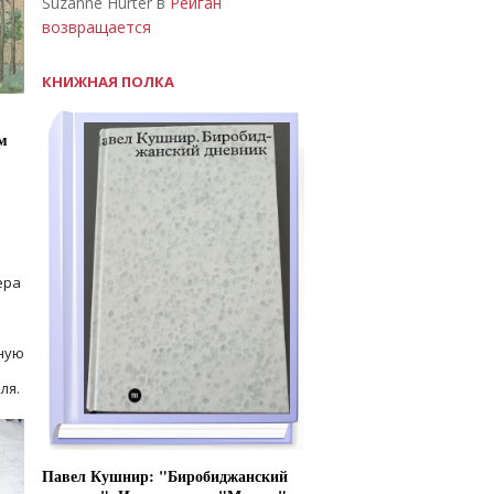
Suzanne Hurter в
Рейган
возвращается
КНИЖНАЯ ПОЛКА
м
ера
ную
ля.
Павел Кушнир: "Биробиджанский