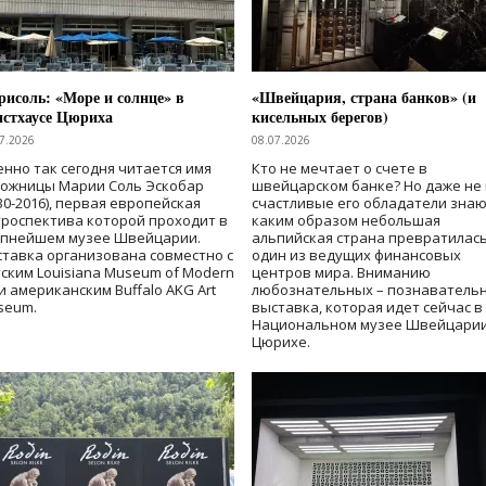
исоль: «Море и солнце» в
«Швейцария, страна банков» (и
нстхаусе Цюриха
кисельных берегов)
7.2026
08.07.2026
нно так сегодня читается имя
Кто не мечтает о счете в
дожницы Марии Соль Эскобар
швейцарском банке? Но даже не 
30-2016), первая европейская
счастливые его обладатели знаю
роспектива которой проходит в
каким образом небольшая
упнейшем музее Швейцарии.
альпийская страна превратилась
тавка организована совместно с
один из ведущих финансовых
ским Louisiana Museum of Modern
центров мира. Вниманию
 и американским Buffalo AKG Art
любознательных – познаватель
seum.
выставка, которая идет сейчас в
Национальном музее Швейцарии
Цюрихе.