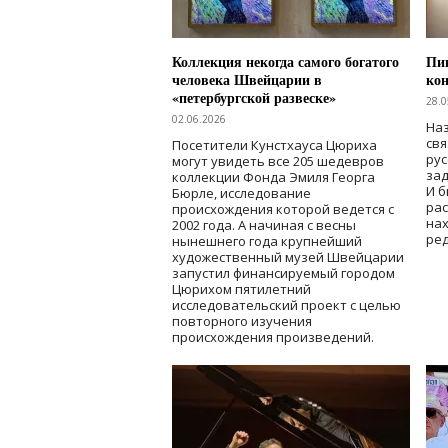
Коллекция некогда самого богатого
Пик
человека Швейцарии в
кон
«петербургской развеске»
28.0
02.06.2026
Наз
свя
Посетители Кунстхауса Цюриха
рус
могут увидеть все 205 шедевров
зад
коллекции Фонда Эмиля Георга
И б
Бюрле, исследование
рас
происхождения которой ведется с
нах
2002 года. А начиная с весны
ред
нынешнего года крупнейший
художественный музей Швейцарии
запустил финансируемый городом
Цюрихом пятилетний
исследовательский проект с целью
повторного изучения
происхождения произведений.