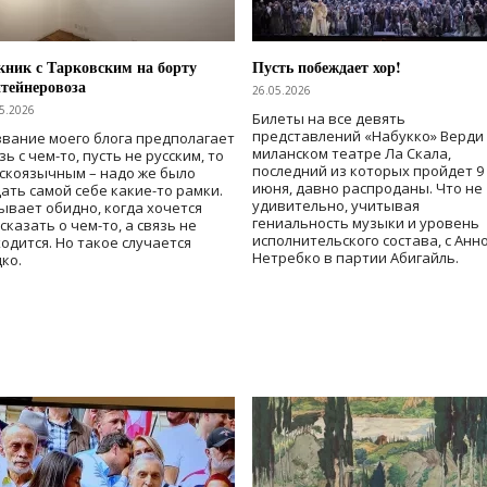
ник с Тарковским на борту
Пусть побеждает хор!
тейнеровоза
26.05.2026
5.2026
Билеты на все девять
представлений «Набукко» Верди
вание моего блога предполагает
миланском театре Ла Скала,
зь с чем-то, пусть не русским, то
последний из которых пройдет 9
скоязычным – надо же было
июня, давно распроданы. Что не
ать самой себе какие-то рамки.
удивительно, учитывая
ывает обидно, когда хочется
гениальность музыки и уровень
сказать о чем-то, а связь не
исполнительского состава, с Анн
одится. Но такое случается
Нетребко в партии Абигайль.
ко.