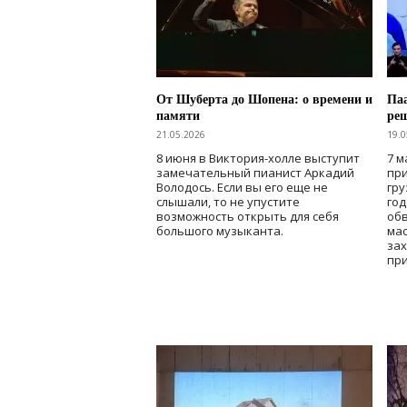
От Шуберта до Шопена: о времени и
Паа
памяти
ре
21.05.2026
19.0
8 июня в Виктория-холле выступит
7 м
замечательный пианист Аркадий
при
Володось. Если вы его еще не
гру
слышали, то не упустите
го
возможность открыть для себя
об
большого музыканта.
мас
зах
при