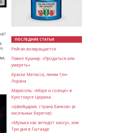
Назад
Вперёд
ut?
ПОСЛЕДНИЕ СТАТЬИ
s
о.
Рейган возвращается
да,
Павел Кушнир: «Продаться или
умереть»
Краски Матисса, линии Сен-
Лорана
Марисоль: «Море и солнце» в
Кунстхаусе Цюриха
«Швейцария, страна банков» (и
кисельных берегов)
«Музыка как антидот хаосу», или
Три дня в Гштааде