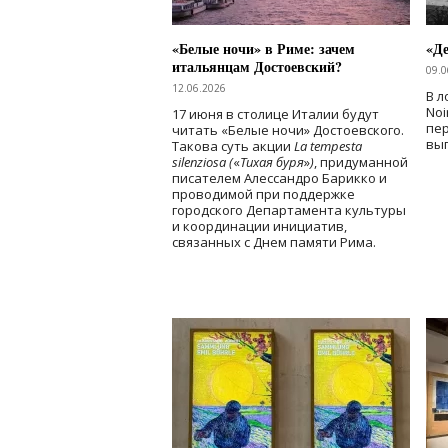
«Белые ночи» в Риме: зачем
«Д
итальянцам Достоевский?
09.0
12.06.2026
В л
Noi
17 июня в столице Италии будут
пе
читать «Белые ночи» Достоевского.
вы
Такова суть акции
La tempesta
silenziosa (
«
Тихая буря
»
)
, придуманной
писателем Алессандро Барикко и
проводимой при поддержке
городского Департамента культуры
и координации инициатив,
связанных с Днем памяти Рима.