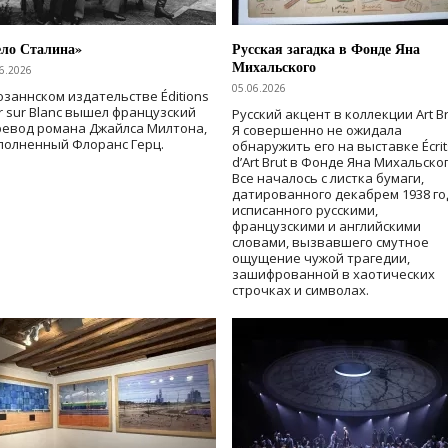
ело Сталина»
Русская загадка в Фонде Яна
Михальского
6.2026
05.06.2026
озаннском издательстве Éditions
r sur Blanc вышел французский
Русский акцент в коллекции Art Br
ревод романа Джайлса Милтона,
Я совершенно не ожидала
полненный Флоранс Герц.
обнаружить его на выставке Écrit
d’Art Brut в Фонде Яна Михальског
Все началось с листка бумаги,
датированного декабрем 1938 го
исписанного русскими,
французскими и английскими
словами, вызвавшего смутное
ощущение чужой трагедии,
зашифрованной в хаотических
строчках и символах.