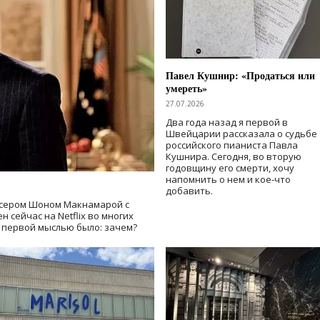
Павел Кушнир: «Продаться или
умереть»
27.07.2026
Два года назад я первой в
Швейцарии рассказала о судьбе
российского пианиста Павла
Кушнира. Сегодня, во вторую
годовщину его смерти, хочу
напомнить о нем и кое-что
добавить.
сером Шоном Макнамарой с
 сейчас на Netflix во многих
й первой мыслью было: зачем?