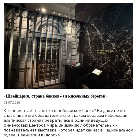
«Швейцария, страна банков» (и кисельных берегов)
08.07.2026
Кто не мечтает о счете в швейцарском банке? Но даже не все
счастливые его обладатели знают, каким образом небольшая
альпийская страна превратилась в один из ведущих
финансовых центров мира. Вниманию любознательных –
познавательная выставка, которая идет сейчас в Национальном
музее Швейцарии в Цюрихе.