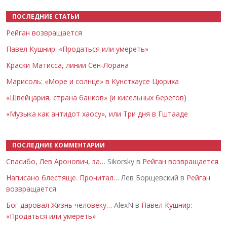
ПОСЛЕДНИЕ СТАТЬИ
Рейган возвращается
Павел Кушнир: «Продаться или умереть»
Краски Матисса, линии Сен-Лорана
Марисоль: «Море и солнце» в Кунстхаусе Цюриха
«Швейцария, страна банков» (и кисельных берегов)
«Музыка как антидот хаосу», или Три дня в Гштааде
ПОСЛЕДНИЕ КОММЕНТАРИИ
Спасибо, Лев Аронович, за…
Sikorsky в
Рейган возвращается
Написано блестяще. Прочитал…
Лев Борщевский в
Рейган
возвращается
Бог даровал Жизнь человеку…
AlexN в
Павел Кушнир:
«Продаться или умереть»