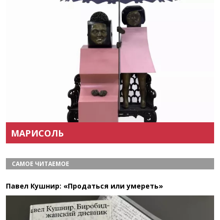
Назад
Вперёд
МАРИСОЛЬ
САМОЕ ЧИТАЕМОЕ
Павел Кушнир: «Продаться или умереть»