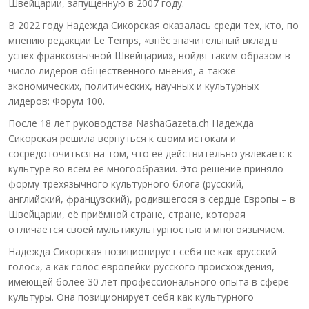
Швейцарии, запущенную в 2007 году.
В 2022 году Надежда Сикорская оказалась среди тех, кто, по
мнению редакции Le Temps, «внёс значительный вклад в
успех франкоязычной Швейцарии», войдя таким образом в
число лидеров общественного мнения, а также
экономических, политических, научных и культурных
лидеров: Форум 100.
После 18 лет руководства NashaGazeta.ch Надежда
Сикорская решила вернуться к своим истокам и
сосредоточиться на том, что её действительно увлекает: к
культуре во всём её многообразии. Это решение приняло
форму трёхязычного культурного блога (русский,
английский, французский), родившегося в сердце Европы – в
Швейцарии, её приёмной стране, стране, которая
отличается своей мультикультурностью и многоязычием.
Надежда Сикорская позиционирует себя не как «русский
голос», а как голос европейки русского происхождения,
имеющей более 30 лет профессионального опыта в сфере
культуры. Она позиционирует себя как культурного