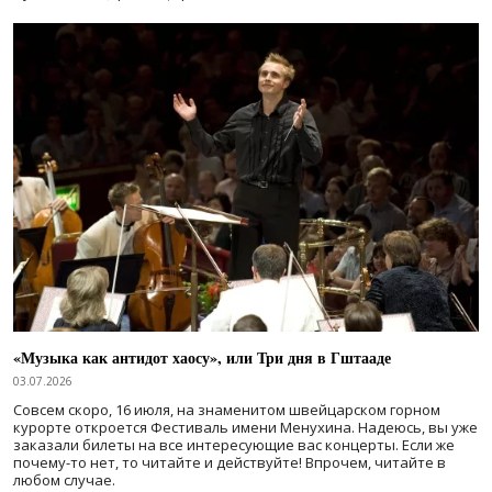
«Музыка как антидот хаосу», или Три дня в Гштааде
03.07.2026
Совсем скоро, 16 июля, на знаменитом швейцарском горном
курорте откроется Фестиваль имени Менухина. Надеюсь, вы уже
заказали билеты на все интересующие вас концерты. Если же
почему-то нет, то читайте и действуйте! Впрочем, читайте в
любом случае.