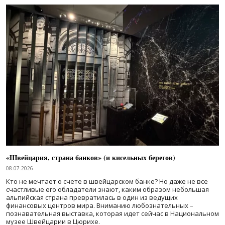
«Швейцария, страна банков» (и кисельных берегов)
08.07.2026
Кто не мечтает о счете в швейцарском банке? Но даже не все
счастливые его обладатели знают, каким образом небольшая
альпийская страна превратилась в один из ведущих
финансовых центров мира. Вниманию любознательных –
познавательная выставка, которая идет сейчас в Национальном
музее Швейцарии в Цюрихе.