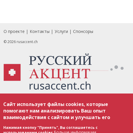
О проекте
Контакты
Услуги
Спонсоры
Footer
© 2026 rusaccent.ch
Все материалы, размещенные на веб-сайте rusaccent.ch, охраняются в
Сайт использует файлы cookies, которые
соответствии с законодательством Швейцарии об авторском праве и
международными соглашениями. Полное или частичное использование
помогают нам анализировать Ваш опыт
материалов возможно только с разрешения редакции. В случае полного
взаимодействия с сайтом и улучшать его
или частичного воспроизведения материалов сайта rusaccent.ch,
ОБЯЗАТЕЛЬНА АКТИВНАЯ ГИПЕРССЫЛКА на конкретный заимствованный
текст. Фотоизображения, размещенные редакцией rusaccent.ch, являются
Нажимая кнопку "Принять", Вы соглашаетесь с
ее исключительной собственностью. Полное или частичное
Больше информации
использованием cookies