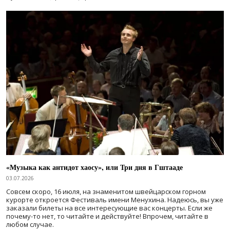
«Музыка как антидот хаосу», или Три дня в Гштааде
03.07.2026
Совсем скоро, 16 июля, на знаменитом швейцарском горном
курорте откроется Фестиваль имени Менухина. Надеюсь, вы уже
заказали билеты на все интересующие вас концерты. Если же
почему-то нет, то читайте и действуйте! Впрочем, читайте в
любом случае.