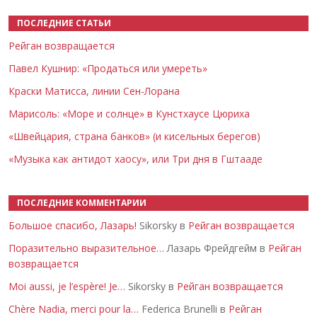
ПОСЛЕДНИЕ СТАТЬИ
Рейган возвращается
Павел Кушнир: «Продаться или умереть»
Краски Матисса, линии Сен-Лорана
Марисоль: «Море и солнце» в Кунстхаусе Цюриха
«Швейцария, страна банков» (и кисельных берегов)
«Музыка как антидот хаосу», или Три дня в Гштааде
ПОСЛЕДНИЕ КОММЕНТАРИИ
Большое спасибо, Лазарь!
Sikorsky в
Рейган возвращается
Поразительно выразительное…
Лазарь Фрейдгейм в
Рейган
возвращается
Moi aussi, je l’espère! Je…
Sikorsky в
Рейган возвращается
Chère Nadia, merci pour la…
Federica Brunelli в
Рейган