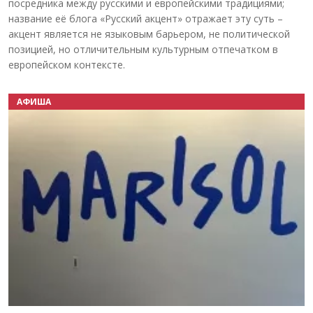
посредника между русскими и европейскими традициями;
название её блога «Русский акцент» отражает эту суть –
акцент является не языковым барьером, не политической
позицией, но отличительным культурным отпечатком в
европейском контексте.
АФИША
Назад
Вперёд