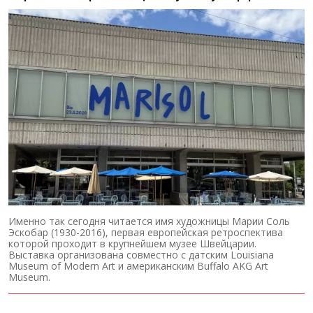
Именно так сегодня читается имя художницы Марии Соль
Эскобар (1930-2016), первая европейская ретроспектива
которой проходит в крупнейшем музее Швейцарии.
Выставка организована совместно с датским Louisiana
Museum of Modern Art и американским Buffalo AKG Art
Museum.