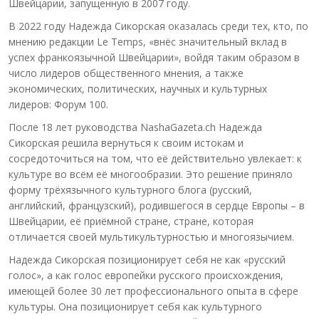
Швейцарии, запущенную в 2007 году.
В 2022 году Надежда Сикорская оказалась среди тех, кто, по
мнению редакции Le Temps, «внёс значительный вклад в
успех франкоязычной Швейцарии», войдя таким образом в
число лидеров общественного мнения, а также
экономических, политических, научных и культурных
лидеров: Форум 100.
После 18 лет руководства NashaGazeta.ch Надежда
Сикорская решила вернуться к своим истокам и
сосредоточиться на том, что её действительно увлекает: к
культуре во всём её многообразии. Это решение приняло
форму трёхязычного культурного блога (русский,
английский, французский), родившегося в сердце Европы – в
Швейцарии, её приёмной стране, стране, которая
отличается своей мультикультурностью и многоязычием.
Надежда Сикорская позиционирует себя не как «русский
голос», а как голос европейки русского происхождения,
имеющей более 30 лет профессионального опыта в сфере
культуры. Она позиционирует себя как культурного