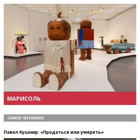
Назад
Вперёд
МАРИСОЛЬ
САМОЕ ЧИТАЕМОЕ
Павел Кушнир: «Продаться или умереть»