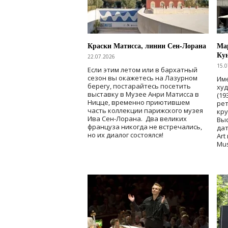
Краски Матисса, линии Сен-Лорана
Мар
Ку
22.07.2026
15.0
Если этим летом или в бархатный
сезон вы окажетесь на Лазурном
Име
берегу, постарайтесь посетить
ху
выставку в Музее Анри Матисса в
(19
Ницце, временно приютившем
рет
часть коллекции парижского музея
кр
Ива Сен-Лорана. Два великих
Выс
француза никогда не встречались,
дат
но их диалог состоялся!
Art
Mu