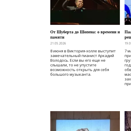
От Шуберта до Шопена: о времени и
Паа
памяти
ре
21.05.2026
19.0
8 июня в Виктория-холле выступит
7 м
замечательный пианист Аркадий
при
Володось. Если вы его еще не
гру
слышали, то не упустите
го
возможность открыть для себя
об
большого музыканта.
мас
зах
при