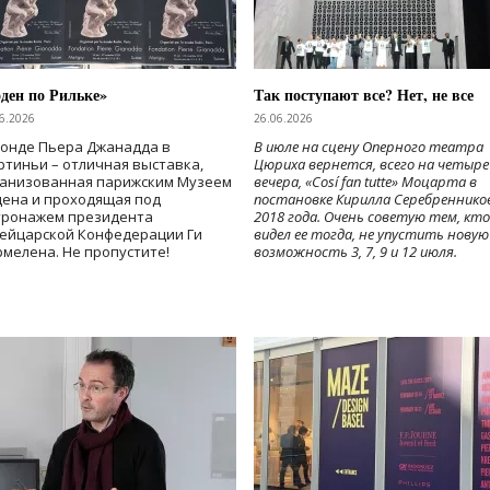
ден по Рильке»
Так поступают все? Нет, не все
6.2026
26.06.2026
Фонде Пьера Джанадда в
В июле на сцену Оперного театра
тиньи – отличная выставка,
Цюриха вернется, всего на четыре
ганизованная парижским Музеем
вечера, «Cosí fan tutte» Моцарта в
дена и проходящая под
постановке Кирилла Серебреннико
тронажем президента
2018 года. Очень советую тем, кто
ейцарской Конфедерации Ги
видел ее тогда, не упустить новую
мелена. Не пропустите!
возможность 3, 7, 9 и 12 июля.