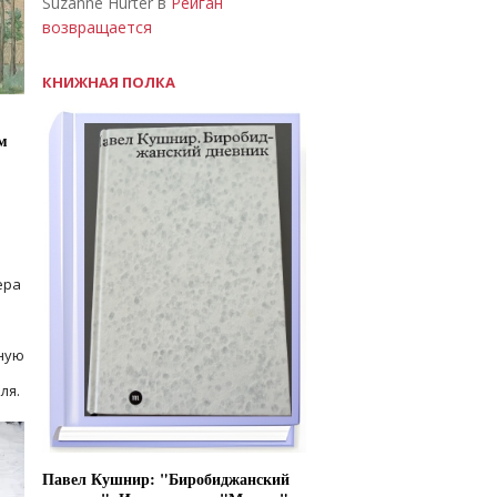
Suzanne Hurter в
Рейган
возвращается
КНИЖНАЯ ПОЛКА
м
ера
ную
ля.
Павел Кушнир: "Биробиджанский