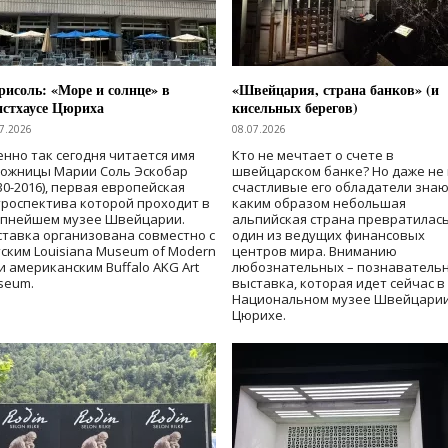
исоль: «Море и солнце» в
«Швейцария, страна банков» (и
нстхаусе Цюриха
кисельных берегов)
7.2026
08.07.2026
нно так сегодня читается имя
Кто не мечтает о счете в
дожницы Марии Соль Эскобар
швейцарском банке? Но даже не 
30-2016), первая европейская
счастливые его обладатели знаю
роспектива которой проходит в
каким образом небольшая
упнейшем музее Швейцарии.
альпийская страна превратилась
тавка организована совместно с
один из ведущих финансовых
ским Louisiana Museum of Modern
центров мира. Вниманию
 и американским Buffalo AKG Art
любознательных – познаватель
seum.
выставка, которая идет сейчас в
Национальном музее Швейцарии
Цюрихе.