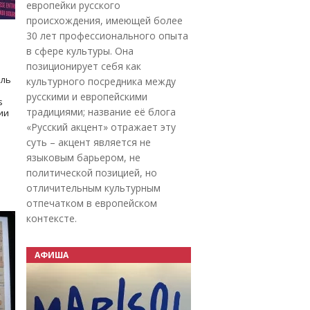
европейки русского
происхождения, имеющей более
30 лет профессионального опыта
в сфере культуры. Она
позиционирует себя как
оль
культурного посредника между
русскими и европейскими
s
традициями; название её блога
дии
«Русский акцент» отражает эту
суть – акцент является не
языковым барьером, не
политической позицией, но
отличительным культурным
отпечатком в европейском
контексте.
АФИША