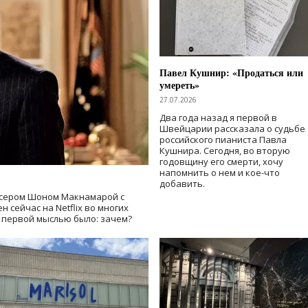
Павел Кушнир: «Продаться или
умереть»
27.07.2026
Два года назад я первой в
Швейцарии рассказала о судьбе
российского пианиста Павла
Кушнира. Сегодня, во вторую
годовщину его смерти, хочу
напомнить о нем и кое-что
добавить.
сером Шоном Макнамарой с
 сейчас на Netflix во многих
й первой мыслью было: зачем?