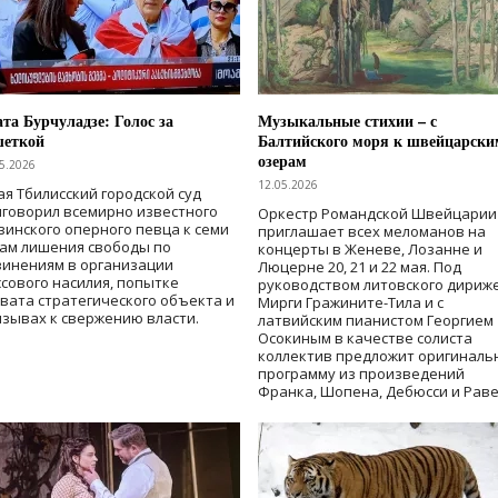
та Бурчуладзе: Голос за
Музыкальные стихии – с
шеткой
Балтийского моря к швейцарски
озерам
5.2026
12.05.2026
ая Тбилисский городской суд
говорил всемирно известного
Оркестр Романдской Швейцарии
зинского оперного певца к семи
приглашает всех меломанов на
дам лишения свободы
по
концерты в Женеве, Лозанне и
винениям в организации
Люцерне 20, 21 и 22 мая. Под
сового насилия, попытке
руководством литовского дириж
вата стратегического объекта и
Мирги Гражините-Тила и с
зывах к свержению власти
.
латвийским пианистом Георгием
Осокиным в качестве солиста
коллектив предложит оригиналь
программу из произведений
Франка, Шопена, Дебюсси и Раве