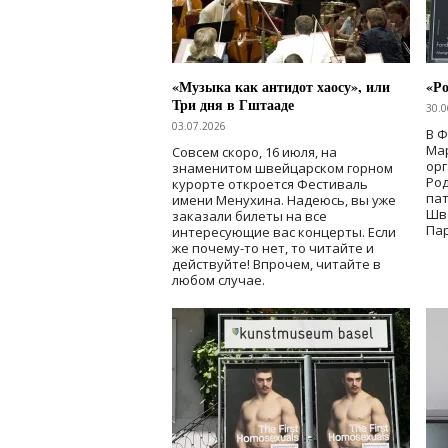
«Музыка как антидот хаосу», или
«Ро
Три дня в Гштааде
30.0
03.07.2026
В 
Мар
Совсем скоро, 16 июля, на
ор
знаменитом швейцарском горном
Ро
курорте откроется Фестиваль
па
имени Менухина. Надеюсь, вы уже
Шв
заказали билеты на все
Пар
интересующие вас концерты. Если
же почему-то нет, то читайте и
действуйте! Впрочем, читайте в
любом случае.