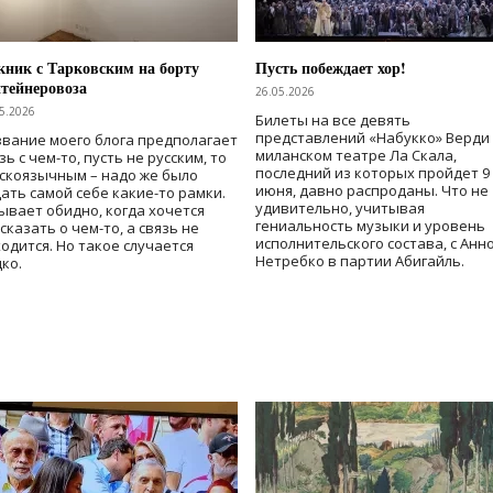
ник с Тарковским на борту
Пусть побеждает хор!
тейнеровоза
26.05.2026
5.2026
Билеты на все девять
представлений «Набукко» Верди
вание моего блога предполагает
миланском театре Ла Скала,
зь с чем-то, пусть не русским, то
последний из которых пройдет 9
скоязычным – надо же было
июня, давно распроданы. Что не
ать самой себе какие-то рамки.
удивительно, учитывая
ывает обидно, когда хочется
гениальность музыки и уровень
сказать о чем-то, а связь не
исполнительского состава, с Анн
одится. Но такое случается
Нетребко в партии Абигайль.
ко.