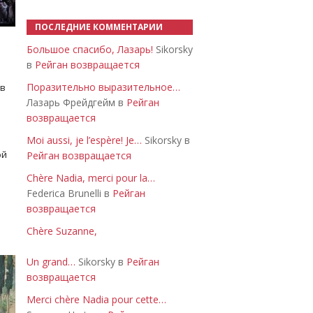
ПОСЛЕДНИЕ КОММЕНТАРИИ
Большое спасибо, Лазарь!
Sikorsky
в
Рейган возвращается
Поразительно выразительное…
 в
Лазарь Фрейдгейм в
Рейган
возвращается
Moi aussi, je l’espère! Je…
Sikorsky в
ой
Рейган возвращается
Chère Nadia, merci pour la…
Federica Brunelli в
Рейган
возвращается
Chère Suzanne,
Un grand…
Sikorsky в
Рейган
возвращается
Merci chère Nadia pour cette…