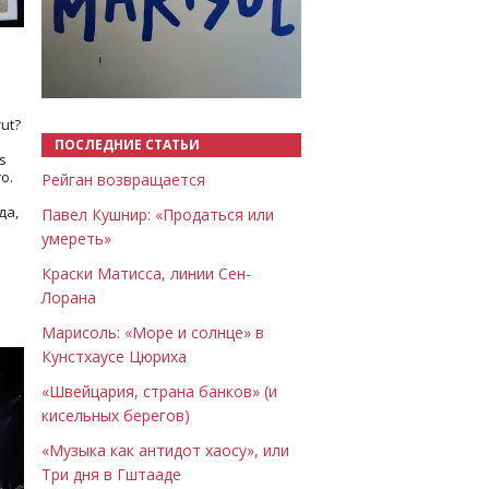
Назад
Вперёд
ut?
ПОСЛЕДНИЕ СТАТЬИ
s
о.
Рейган возвращается
да,
Павел Кушнир: «Продаться или
умереть»
Краски Матисса, линии Сен-
Лорана
Марисоль: «Море и солнце» в
Кунстхаусе Цюриха
«Швейцария, страна банков» (и
кисельных берегов)
«Музыка как антидот хаосу», или
Три дня в Гштааде