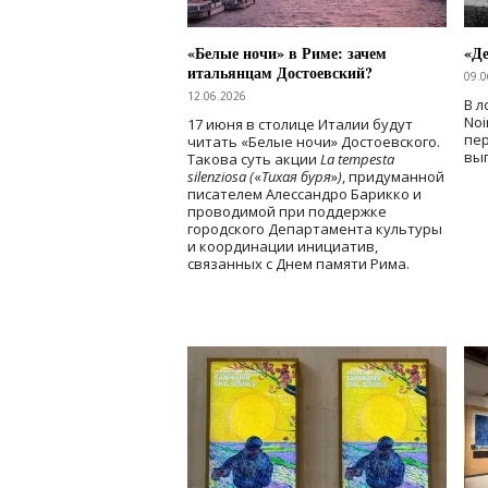
«Белые ночи» в Риме: зачем
«Д
итальянцам Достоевский?
09.0
12.06.2026
В л
Noi
17 июня в столице Италии будут
пе
читать «Белые ночи» Достоевского.
вы
Такова суть акции
La tempesta
silenziosa (
«
Тихая буря
»
)
, придуманной
писателем Алессандро Барикко и
проводимой при поддержке
городского Департамента культуры
и координации инициатив,
связанных с Днем памяти Рима.