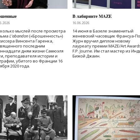
ошенные
В лабиринте MAZE
6.2026
16.06.2026
колько мыслей после просмотра
14 июня в Базеле знаменитый
льма
L'abandon
(«Брошенность»)
женевский часовщик Франсуа-П
иссера Винсента Гаренка,
Журн вручил диплом новому
священного последним
лауреату премии MAZE/Art Award
иннадцати дням жизни Самюэля
F.P. Journe. Им стал мастер из Ин
и, преподавателя истории и
Бижой Джаин.
графии, убитого во Франции 16
ября 2020 года.