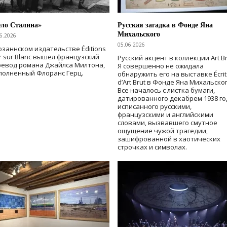
ело Сталина»
Русская загадка в Фонде Яна
Михальского
6.2026
05.06.2026
озаннском издательстве Éditions
r sur Blanc вышел французский
Русский акцент в коллекции Art Br
ревод романа Джайлса Милтона,
Я совершенно не ожидала
полненный Флоранс Герц.
обнаружить его на выставке Écrit
d’Art Brut в Фонде Яна Михальског
Все началось с листка бумаги,
датированного декабрем 1938 го
исписанного русскими,
французскими и английскими
словами, вызвавшего смутное
ощущение чужой трагедии,
зашифрованной в хаотических
строчках и символах.