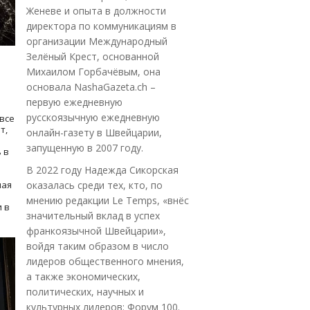
Женеве и опыта в должности
директора по коммуникациям в
организации Международный
Зелёный Крест, основанной
Михаилом Горбачёвым, она
основала NashaGazeta.ch –
первую ежедневную
русскоязычную ежедневную
все
т,
онлайн-газету в Швейцарии,
запущенную в 2007 году.
 в
В 2022 году Надежда Сикорская
ная
оказалась среди тех, кто, по
мнению редакции Le Temps, «внёс
 в
значительный вклад в успех
франкоязычной Швейцарии»,
войдя таким образом в число
лидеров общественного мнения,
а также экономических,
политических, научных и
культурных лидеров: Форум 100.