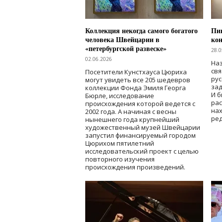
Коллекция некогда самого богатого
Пик
человека Швейцарии в
кон
«петербургской развеске»
28.0
02.06.2026
Наз
свя
Посетители Кунстхауса Цюриха
рус
могут увидеть все 205 шедевров
зад
коллекции Фонда Эмиля Георга
И б
Бюрле, исследование
рас
происхождения которой ведется с
нах
2002 года. А начиная с весны
ред
нынешнего года крупнейший
художественный музей Швейцарии
запустил финансируемый городом
Цюрихом пятилетний
исследовательский проект с целью
повторного изучения
происхождения произведений.