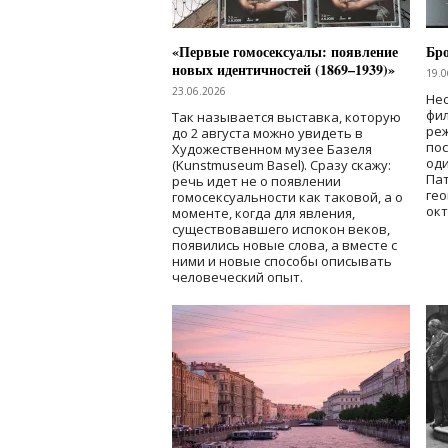
«Первые гомосексуалы: появление
Бр
новых идентичностей (1869–1939)»
19.0
23.06.2026
Нес
фи
Так называется выставка, которую
реж
до 2 августа можно увидеть в
по
Художественном музее Базеля
од
(Kunstmuseum Basel). Сразу скажу:
Пат
речь идет не о появлении
гео
гомосексуальности как таковой, а о
окт
моменте, когда для явления,
существовавшего испокон веков,
появились новые слова, а вместе с
ними и новые способы описывать
человеческий опыт.