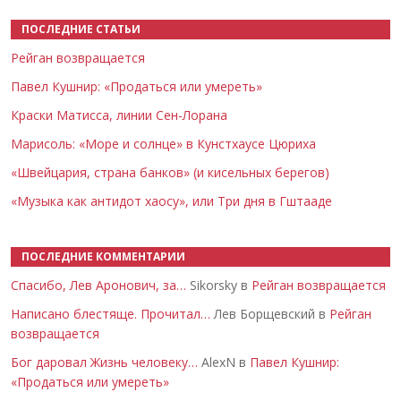
ПОСЛЕДНИЕ СТАТЬИ
Рейган возвращается
Павел Кушнир: «Продаться или умереть»
Краски Матисса, линии Сен-Лорана
Марисоль: «Море и солнце» в Кунстхаусе Цюриха
«Швейцария, страна банков» (и кисельных берегов)
«Музыка как антидот хаосу», или Три дня в Гштааде
ПОСЛЕДНИЕ КОММЕНТАРИИ
Спасибо, Лев Аронович, за…
Sikorsky в
Рейган возвращается
Написано блестяще. Прочитал…
Лев Борщевский в
Рейган
возвращается
Бог даровал Жизнь человеку…
AlexN в
Павел Кушнир:
«Продаться или умереть»