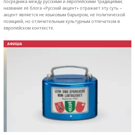
посредника между русскими и европейскими традициями;
название её блога «Русский акцент» отражает эту суть –
акцент является не языковым барьером, не политической
позицией, но отличительным культурным отпечатком в
европейском контексте.
АФИША
Назад
Вперёд