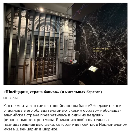
«Швейцария, страна банков» (и кисельных берегов)
08.07.2026
Кто не мечтает о счете в швейцарском банке? Но даже не все
счастливые его обладатели знают, каким образом небольшая
альпийская страна превратилась в один из ведущих
финансовых центров мира. Вниманию любознательных –
познавательная выставка, которая идет сейчас в Национальном
музее Швейцарии в Цюрихе.