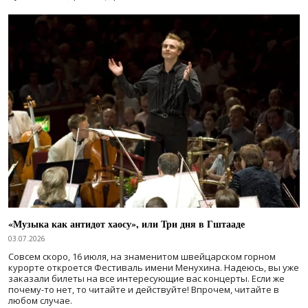
«Музыка как антидот хаосу», или Три дня в Гштааде
03.07.2026
Совсем скоро, 16 июля, на знаменитом швейцарском горном
курорте откроется Фестиваль имени Менухина. Надеюсь, вы уже
заказали билеты на все интересующие вас концерты. Если же
почему-то нет, то читайте и действуйте! Впрочем, читайте в
любом случае.