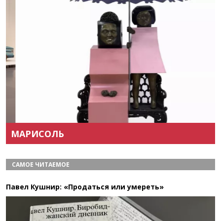
Назад
Вперёд
МАРИСОЛЬ
САМОЕ ЧИТАЕМОЕ
Павел Кушнир: «Продаться или умереть»