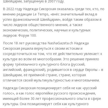
Швейцарии, запущенную в 2007 году.
В 2022 году Надежда Сикорская оказалась среди тех, кто, по
мнению редакции Le Temps, «внёс значительный вклад в
успех франкоязычной Швейцарии», войдя таким образом в
число лидеров общественного мнения, а также
экономических, политических, научных и культурных
лидеров: Форум 100.
После 18 лет руководства NashaGazeta.ch Надежда
Сикорская решила вернуться к своим истокам и
сосредоточиться на том, что её действительно увлекает: к
культуре во всём её многообразии. Это решение приняло
форму трёхязычного культурного блога (русский,
английский, французский), родившегося в сердце Европы – в
Швейцарии, её приёмной стране, стране, которая
отличается своей мультикультурностью и многоязычием.
Надежда Сикорская позиционирует себя не как «русский
голос», а как голос европейки русского происхождения,
имеющей более 30 лет профессионального опыта в сфере
культуры. Она позиционирует себя как культурного