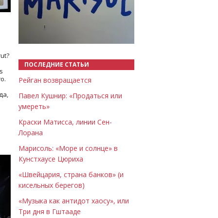
Назад
Вперёд
ut?
ПОСЛЕДНИЕ СТАТЬИ
s
о.
Рейган возвращается
да,
Павел Кушнир: «Продаться или
умереть»
Краски Матисса, линии Сен-
Лорана
Марисоль: «Море и солнце» в
Кунстхаусе Цюриха
«Швейцария, страна банков» (и
кисельных берегов)
«Музыка как антидот хаосу», или
Три дня в Гштааде