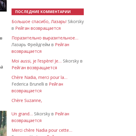
ПОСЛЕДНИЕ КОММЕНТАРИИ
Большое спасибо, Лазарь!
Sikorsky
в
Рейган возвращается
Поразительно выразительное…
 в
Лазарь Фрейдгейм в
Рейган
возвращается
Moi aussi, je l’espère! Je…
Sikorsky в
ой
Рейган возвращается
Chère Nadia, merci pour la…
Federica Brunelli в
Рейган
возвращается
Chère Suzanne,
Un grand…
Sikorsky в
Рейган
возвращается
Merci chère Nadia pour cette…