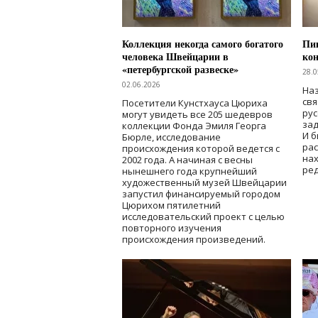
Коллекция некогда самого богатого
Пик
человека Швейцарии в
кон
«петербургской развеске»
28.0
02.06.2026
Наз
свя
Посетители Кунстхауса Цюриха
рус
могут увидеть все 205 шедевров
зад
коллекции Фонда Эмиля Георга
И б
Бюрле, исследование
рас
происхождения которой ведется с
нах
2002 года. А начиная с весны
ред
нынешнего года крупнейший
художественный музей Швейцарии
запустил финансируемый городом
Цюрихом пятилетний
исследовательский проект с целью
повторного изучения
происхождения произведений.