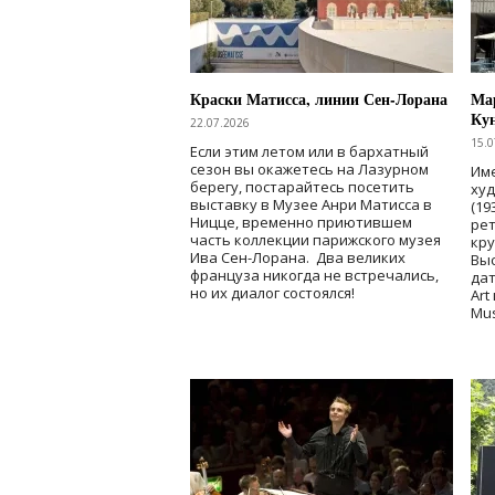
Краски Матисса, линии Сен-Лорана
Мар
Ку
22.07.2026
15.0
Если этим летом или в бархатный
сезон вы окажетесь на Лазурном
Име
берегу, постарайтесь посетить
ху
выставку в Музее Анри Матисса в
(19
Ницце, временно приютившем
рет
часть коллекции парижского музея
кр
Ива Сен-Лорана. Два великих
Выс
француза никогда не встречались,
дат
но их диалог состоялся!
Art
Mu