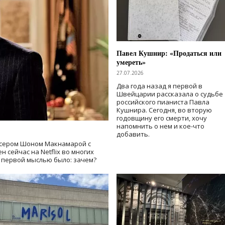
Павел Кушнир: «Продаться или
умереть»
27.07.2026
Два года назад я первой в
Швейцарии рассказала о судьбе
российского пианиста Павла
Кушнира. Сегодня, во вторую
годовщину его смерти, хочу
напомнить о нем и кое-что
добавить.
сером Шоном Макнамарой с
 сейчас на Netflix во многих
й первой мыслью было: зачем?