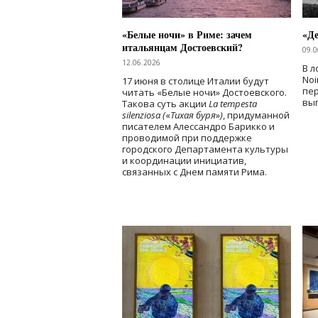
«Белые ночи» в Риме: зачем
«Д
итальянцам Достоевский?
09.0
12.06.2026
В л
Noi
17 июня в столице Италии будут
пе
читать «Белые ночи» Достоевского.
вы
Такова суть акции
La tempesta
silenziosa (
«
Тихая буря
»
)
, придуманной
писателем Алессандро Барикко и
проводимой при поддержке
городского Департамента культуры
и координации инициатив,
связанных с Днем памяти Рима.