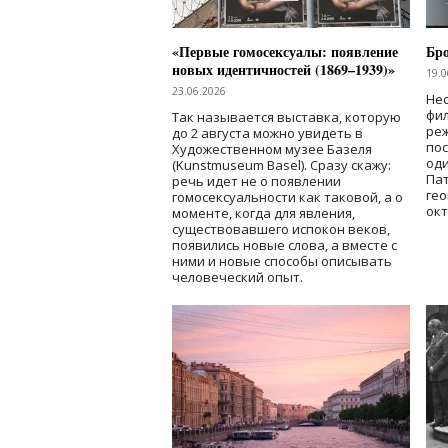
«Первые гомосексуалы: появление
Бр
новых идентичностей (1869–1939)»
19.0
23.06.2026
Нес
фи
Так называется выставка, которую
реж
до 2 августа можно увидеть в
по
Художественном музее Базеля
од
(Kunstmuseum Basel). Сразу скажу:
Пат
речь идет не о появлении
гео
гомосексуальности как таковой, а о
окт
моменте, когда для явления,
существовавшего испокон веков,
появились новые слова, а вместе с
ними и новые способы описывать
человеческий опыт.