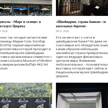
исоль: «Море и солнце» в
«Швейцария, страна банков» (и
нстхаусе Цюриха
кисельных берегов)
7.2026
08.07.2026
нно так сегодня читается имя
Кто не мечтает о счете в
дожницы Марии Соль Эскобар
швейцарском банке? Но даже не 
30-2016), первая европейская
счастливые его обладатели знаю
роспектива которой проходит в
каким образом небольшая
упнейшем музее Швейцарии.
альпийская страна превратилась
тавка организована совместно с
один из ведущих финансовых
ским Louisiana Museum of Modern
центров мира. Вниманию
 и американским Buffalo AKG Art
любознательных – познаватель
seum.
выставка, которая идет сейчас в
Национальном музее Швейцарии
Цюрихе.