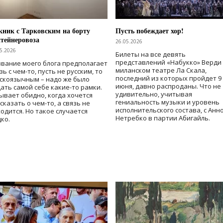
ник с Тарковским на борту
Пусть побеждает хор!
тейнеровоза
26.05.2026
5.2026
Билеты на все девять
представлений «Набукко» Верди
вание моего блога предполагает
миланском театре Ла Скала,
зь с чем-то, пусть не русским, то
последний из которых пройдет 9
скоязычным – надо же было
июня, давно распроданы. Что не
ать самой себе какие-то рамки.
удивительно, учитывая
ывает обидно, когда хочется
гениальность музыки и уровень
сказать о чем-то, а связь не
исполнительского состава, с Анн
одится. Но такое случается
Нетребко в партии Абигайль.
ко.