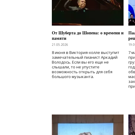
От Шуберта до Шопена: о времени и
Паа
памяти
ре
21.05.2026
19.0
8 июня в Виктория-холле выступит
7 м
замечательный пианист Аркадий
при
Володось. Если вы его еще не
гру
слышали, то не упустите
го
возможность открыть для себя
об
большого музыканта.
мас
зах
при