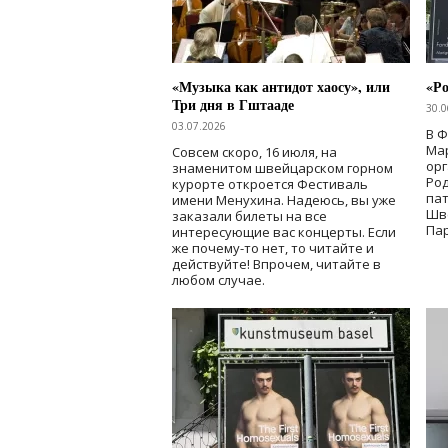
«Музыка как антидот хаосу», или
«Ро
Три дня в Гштааде
30.0
03.07.2026
В 
Мар
Совсем скоро, 16 июля, на
ор
знаменитом швейцарском горном
Ро
курорте откроется Фестиваль
па
имени Менухина. Надеюсь, вы уже
Шв
заказали билеты на все
Пар
интересующие вас концерты. Если
же почему-то нет, то читайте и
действуйте! Впрочем, читайте в
любом случае.