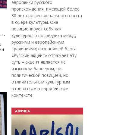
европейки русского
происхождения, имеющей более
30 лет профессионального опыта
в сфере культуры. Она
позиционирует себя как
оль
культурного посредника между
русскими и европейскими
s
традициями; название её блога
дии
«Русский акцент» отражает эту
суть – акцент является не
языковым барьером, не
политической позицией, но
отличительным культурным
отпечатком в европейском
контексте.
АФИША