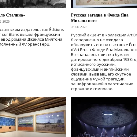
ело Сталина»
Русская загадка в Фонде Яна
Михальского
6.2026
05.06.2026
озаннском издательстве Éditions
r sur Blanc вышел французский
Русский акцент в коллекции Art Br
ревод романа Джайлса Милтона,
Я совершенно не ожидала
полненный Флоранс Герц.
обнаружить его на выставке Écrit
d’Art Brut в Фонде Яна Михальског
Все началось с листка бумаги,
датированного декабрем 1938 го
исписанного русскими,
французскими и английскими
словами, вызвавшего смутное
ощущение чужой трагедии,
зашифрованной в хаотических
строчках и символах.