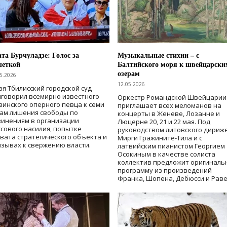
та Бурчуладзе: Голос за
Музыкальные стихии – с
шеткой
Балтийского моря к швейцарски
озерам
5.2026
12.05.2026
ая Тбилисский городской суд
говорил всемирно известного
Оркестр Романдской Швейцарии
зинского оперного певца к семи
приглашает всех меломанов на
дам лишения свободы
по
концерты в Женеве, Лозанне и
винениям в организации
Люцерне 20, 21 и 22 мая. Под
сового насилия, попытке
руководством литовского дириж
вата стратегического объекта и
Мирги Гражините-Тила и с
зывах к свержению власти
.
латвийским пианистом Георгием
Осокиным в качестве солиста
коллектив предложит оригиналь
программу из произведений
Франка, Шопена, Дебюсси и Раве