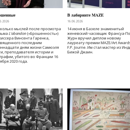
ошенные
В лабиринте MAZE
6.2026
16.06.2026
колько мыслей после просмотра
14 июня в Базеле знаменитый
льма
L'abandon
(«Брошенность»)
женевский часовщик Франсуа-П
иссера Винсента Гаренка,
Журн вручил диплом новому
священного последним
лауреату премии MAZE/Art Award
иннадцати дням жизни Самюэля
F.P. Journe. Им стал мастер из Ин
и, преподавателя истории и
Бижой Джаин.
графии, убитого во Франции 16
ября 2020 года.