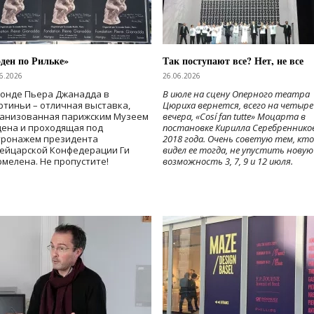
ден по Рильке»
Так поступают все? Нет, не все
6.2026
26.06.2026
Фонде Пьера Джанадда в
В июле на сцену Оперного театра
тиньи – отличная выставка,
Цюриха вернется, всего на четыре
ганизованная парижским Музеем
вечера, «Cosí fan tutte» Моцарта в
дена и проходящая под
постановке Кирилла Серебреннико
тронажем президента
2018 года. Очень советую тем, кто
ейцарской Конфедерации Ги
видел ее тогда, не упустить новую
мелена. Не пропустите!
возможность 3, 7, 9 и 12 июля.