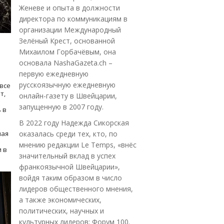
Женеве и опыта в должности
директора по коммуникациям в
организации Международный
Зелёный Крест, основанной
Михаилом Горбачёвым, она
основала NashaGazeta.ch –
первую ежедневную
русскоязычную ежедневную
все
т,
онлайн-газету в Швейцарии,
запущенную в 2007 году.
 в
В 2022 году Надежда Сикорская
ная
оказалась среди тех, кто, по
мнению редакции Le Temps, «внёс
 в
значительный вклад в успех
франкоязычной Швейцарии»,
войдя таким образом в число
лидеров общественного мнения,
а также экономических,
политических, научных и
культурных лидеров: Форум 100.