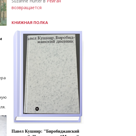
Suzanne Hurter в
Рейган
возвращается
КНИЖНАЯ ПОЛКА
м
ера
ную
ля.
Павел Кушнир: "Биробиджанский